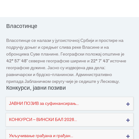
Власотинце
Власотинце се налази у југоисточној Србији и простире на
подручју доњег и средњег слива реке Власине и на
обронцима Суве планине. Географски положај општине је
42° 57′ 48″ северне географске ширине и 22° 7′ 43″ источне
географске дужине. Јасно су издвојена два дела:
равничарски и брдско-планински. Административно
припада Јабланичком округу чије је седиште у Лесковцу.
Конкурси, јавни позиви
ЈАВНИ ПОЗИВ за суфинансирањ...
КОНКУРСИ – ВИНСКИ БАЛ 2026...
Укључивање грађана и грађан...