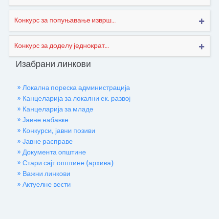
Конкурс за попуњавање изврш...
Конкурс за доделу једнократ...
Изабрани линкови
» Локална пореска администрација
» Канцеларија за локални ек. развој
» Канцеларија за младе
» Јавне набавке
» Конкурси, јавни позиви
» Јавне расправе
» Документа општине
» Стари сајт општине (архива)
» Важни линкови
» Актуелне вести