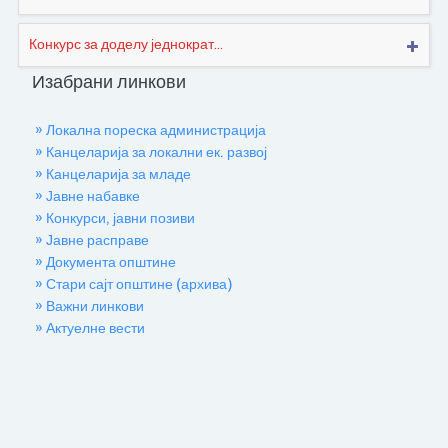
Конкурс за доделу једнократ...
Изабрани линкови
» Локална пореска администрација
» Канцеларија за локални ек. развој
» Канцеларија за младе
» Јавне набавке
» Конкурси, јавни позиви
» Јавне расправе
» Документа општине
» Стари сајт општине (архива)
» Важни линкови
» Актуелне вести