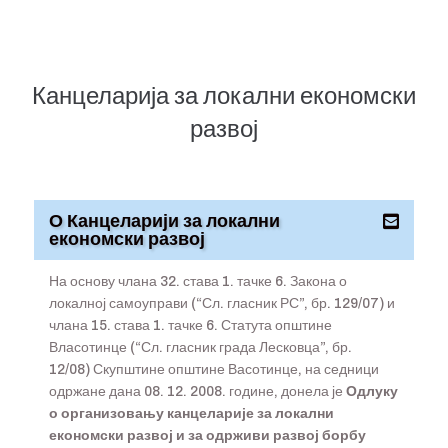
Канцеларија за локални економски
развој
О Канцеларији за локални
економски развој
На основу члана 32. става 1. тачке 6. Закона о
локалној самоуправи (“Сл. гласник РС”, бр. 129/07) и
члана 15. става 1. тачке 6. Статута општине
Власотинце (“Сл. гласник града Лесковца”, бр.
12/08) Скупштине општине Васотинце, на седници
одржане дана 08. 12. 2008. године, донела је
Одлуку
о организовању канцеларије за локални
економски развој и за одрживи развој борбу