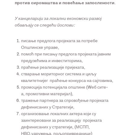
против сиромаштва и повећање запослености.
У канцеларији за локални економски развој
обављају се следећи
послови:
писање предлога пројеката за потребе
Општинске управе,
помоћ при писању предлога пројеката јавним
предузећима и инвеститорима,
праћење реализације пријеката,
стварање мориторног система и циљу
квалитетнијег праћење конкурса на сајтовима,
промоција потенцијала општине (Wеб сите-
а, промотивни материјал),
тражење партнера за спровођење пројеката
дефинисаних у Стратегији,
организовање локалних актера који су
заинтереовани за реализацију пројеката
дефинисаних у стратегији, (МСПП,
НВО,удружења, пољопривредници)