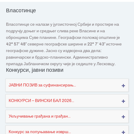
Власотинце
Власотинце се налази у југоисточној Србији и простире на
подручју доњег и средњег слива реке Власине и на
обронцима Суве планине. Географски положај општине је
42° 57′ 48″ северне географске ширине и 22° 7′ 43″ источне
географске дужине. Јасно су издвојена два дела:
равничарски и брдско-планински. Административно
припада Јабланичком округу чије је седиште у Лесковцу.
Конкурси, јавни позиви
ЈАВНИ ПОЗИВ за суфинансирањ...
КОНКУРСИ – ВИНСКИ БАЛ 2026...
Укључивање грађана и грађан...
Конкурс за попуњавање изврш...