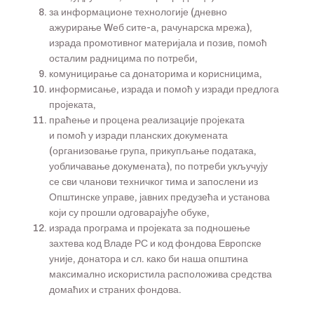
за информационе технологије (дневно
ажурирање Wеб сите-а, рачунарска мрежа),
израда промотивног материјала и позив, помоћ
осталим радницима по потреби,
комуницирање са донаторима и корисницима,
информисање, израда и помоћ у изради предлога
пројеката,
праћење и процена реализације пројеката
и помоћ у изради планских докумената
(организовање група, прикупљање података,
уобличавање докумената), по потреби укључују
се сви чланови техничког тима и запослени из
Општинске управе, јавних предузећа и установа
који су прошли одговарајуће обуке,
израда програма и пројеката за подношење
захтева код Владе РС и код фондова Европске
уније, донатора и сл. како би наша општина
максимално искористила расположива средства
домаћих и страних фондова.