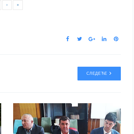
›
»
СЛЕДЕЋЕ