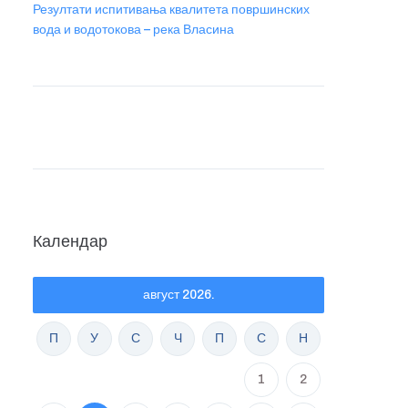
Резултати испитивања квалитета површинских
вода и водотокова – река Власина
Календар
август 2026.
П
У
С
Ч
П
С
Н
1
2