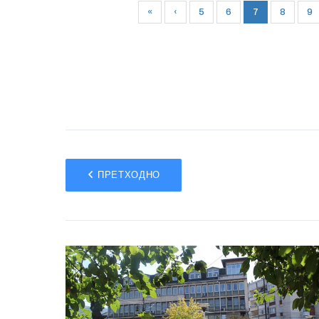
«
‹
5
6
7
8
9
ПРЕТХОДНО