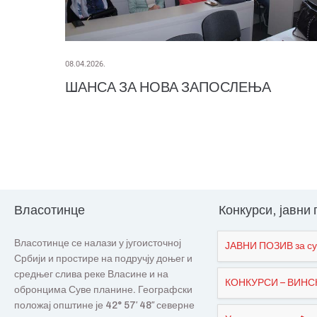
08.04.2026.
ШАНСА ЗА НОВА ЗАПОСЛЕЊА
Власотинце
Конкурси, јавни
Власотинце се налази у југоисточној
ЈАВНИ ПОЗИВ за су
Србији и простире на подручју доњег и
средњег слива реке Власине и на
КОНКУРСИ – ВИНСКИ
обронцима Суве планине. Географски
положај општине је 42° 57′ 48″ северне