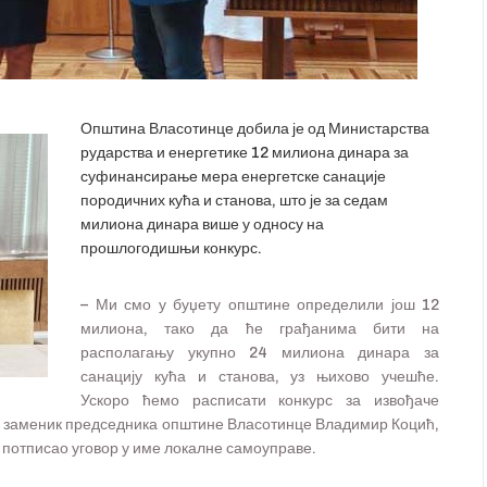
Општина Власотинце добила је од Министарства
рударства и енергетике 12 милиона динара за
суфинансирање мера енергетске санације
породичних кућа и станова, што је за седам
милиона динара више у односу на
прошлогодишњи конкурс.
– Ми смо у буџету општине определили још 12
милиона, тако да ће грађанима бити на
располагању укупно 24 милиона динара за
санацију кућа и станова, уз њихово учешће.
Ускоро ћемо расписати конкурс за извођаче
 је заменик председника општине Власотинце Владимир Коцић,
у потписао уговор у име локалне самоуправе.