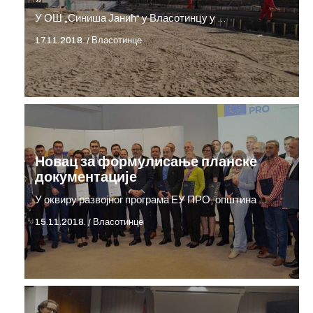
У ОШ „Синиша Јанић“ у Власотинцу у …
17.11.2018.
/
Власотинце
Новац за формулисање планске
документације
У оквиру развојног програма ЕУ ПРО, општина …
15.11.2018.
/
Власотинце