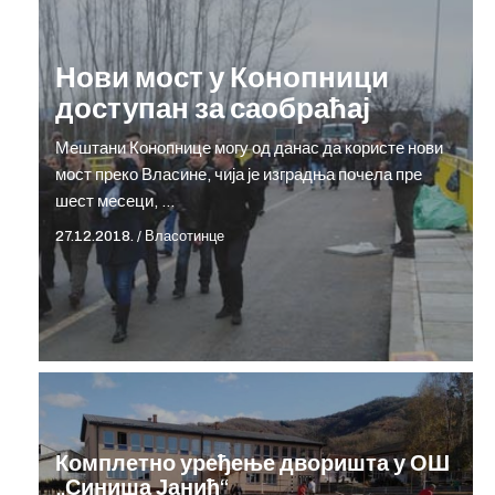
Нови мост у Конопници
доступан за саобраћај
Мештани Конопнице могу од данас да користе нови
мост преко Власине, чија је изградња почела пре
шест месеци, …
27.12.2018.
/
Власотинце
Комплетно уређење дворишта у ОШ
„Синиша Јанић“