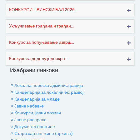
КОНКУРСИ – ВИНСКИ БАЛ 2026...
Укључивање грађана и грађан...
Конкурс за попуњавање изврш...
Конкурс за доделу једнократ...
Изабрани линкови
» Локална пореска администрација
» Канцеларија за локални ек. развој
» Канцеларија за младе
» Јавне набавке
» Конкурси, јавни позиви
» Јавне расправе
» Документа општине
» Стари сајт општине (архива)