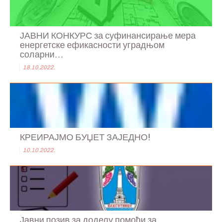
ЈАВНИ КОНКУРС за суфинансирање мера
енергетске ефикасности уградњом
соларни...
18.10.2022.
КРЕИРАЈМО БУЏЕТ ЗАЈЕДНО!
10.10.2022.
Јавни позив за доделу помоћи за