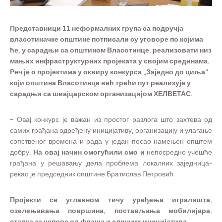
Представници 11 неформалних група са подручја
власотиначке општине потписали су уговоре по којима
ће, у сарадњи са општином Власотинце, реализовати низ
мањих инфраструктурних пројеката у својим срединама.
Реч је о пројектима у оквиру конкурса „Заједно до циља“
који општина Власотинце већ трећи пут реализује у
сарадњи са швајцарском организацијом ХЕЛВЕТАС.
–
Овај конкурс је важан из простог разлога што захтева од
самих грађана одређену иницијативу, организацију и улагање
сопственог времена и рада у један посао намењен општем
добру.
На овај начин омогућили смо и
непосредно учешће
грађана у решавању дела проблема локалних заједница-
рекао је председник општине Братислав Петровић
Пројекти се углавном тичу уређења игралишта,
озелењавања површина, постављања мобилијара,
сталка за чепове од флаша и сличних иницијатива.