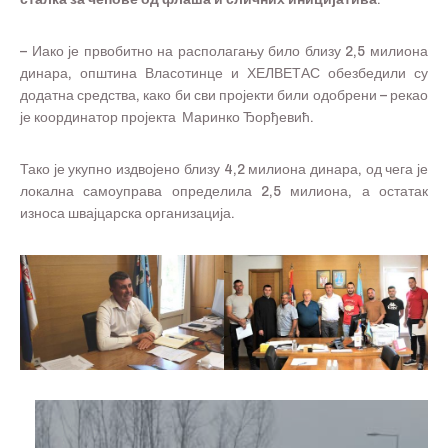
– Иако је првобитно на располагању било близу 2,5 милиона
динара, општина Власотинце и ХЕЛВЕТАС обезбедили су
додатна средства, како би сви пројекти били одобрени – рекао
је координатор пројекта Маринко Ђорђевић.
Тако је укупно издвојено близу 4,2 милиона динара, од чега је
локална самоуправа определила 2,5 милиона, а остатак
износа швајцарска организација.