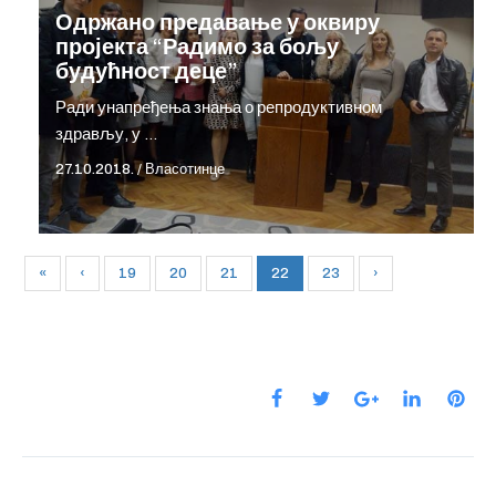
Одржано предавање у оквиру
пројекта “Радимо за бољу
будућност деце”
Ради унапређења знања о репродуктивном
здрављу, у …
27.10.2018.
/
Власотинце
«
‹
19
20
21
22
23
›