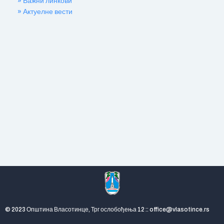
» Важни линкови
» Актуелне вести
© 2023 Општина Власотинце, Трг ослобођења 12 :: office@vlasotince.rs