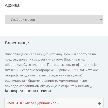
Архива
Власотинце
Власотинце се налази у југоисточној Србији и простире на
подручју доњег и средњег слива реке Власине и на
обронцима Суве планине. Географски положај општине је
42° 57′ 48″ северне географске ширине и 22° 7′ 43″ источне
географске дужине. Јасно су издвојена два дела:
равничарски и брдско-планински. Административно
припада Јабланичком округу чије је седиште у Лесковцу.
Конкурси, јавни позиви
ЈАВНИ ПОЗИВ за суфинансирањ...