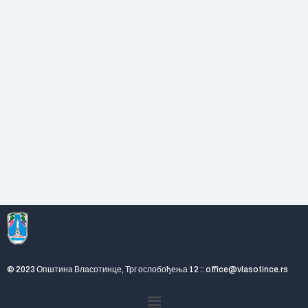
© 2023 Општина Власотинце, Трг ослобођења 12 :: office@vlasotince.rs