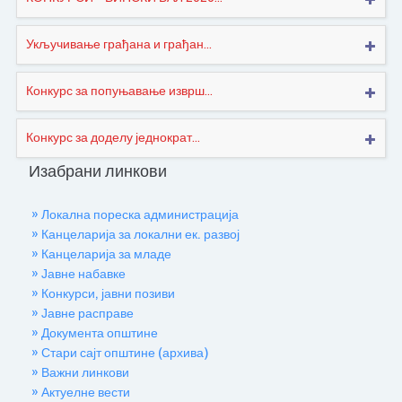
Укључивање грађана и грађан...
Конкурс за попуњавање изврш...
Конкурс за доделу једнократ...
Изабрани линкови
» Локална пореска администрација
» Канцеларија за локални ек. развој
» Канцеларија за младе
» Јавне набавке
» Конкурси, јавни позиви
» Јавне расправе
» Документа општине
» Стари сајт општине (архива)
» Важни линкови
» Актуелне вести