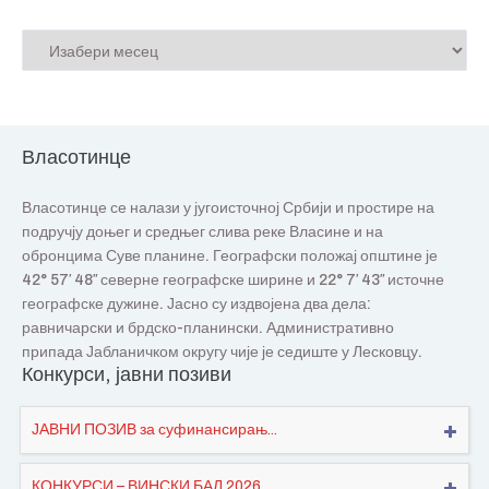
Власотинце
Власотинце се налази у југоисточној Србији и простире на
подручју доњег и средњег слива реке Власине и на
обронцима Суве планине. Географски положај општине је
42° 57′ 48″ северне географске ширине и 22° 7′ 43″ источне
географске дужине. Јасно су издвојена два дела:
равничарски и брдско-планински. Административно
припада Јабланичком округу чије је седиште у Лесковцу.
Конкурси, јавни позиви
ЈАВНИ ПОЗИВ за суфинансирањ...
КОНКУРСИ – ВИНСКИ БАЛ 2026...