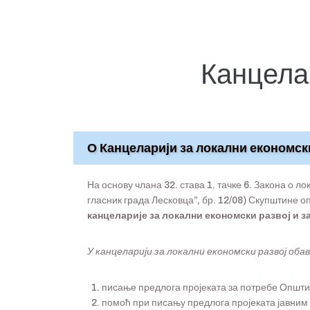
Канцелар
О Канцеларији за локални економск
На основу члана 32. става 1. тачке 6. Закона о ло
гласник града Лесковца”, бр. 12/08) Скупштине о
канцеларије за локални економски развој и 
У канцеларији за локални економски развој оба
писање предлога пројеката за потребе Општи
помоћ при писању предлога пројеката јавним