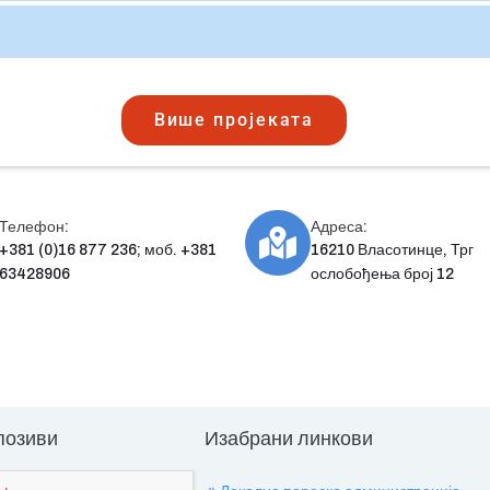
Више пројеката
Телефон:
Адреса:
+381 (0)16 877 236; моб. +381
16210 Власотинце, Трг
63428906
ослобођења број 12
 позиви
Изабрани линкови