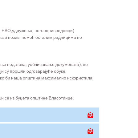
ПП, НВО,удружења, пољопривредници)
ла и позив, помоћ осталим радницима по
ање података, уобличавање докумената), по
ји су прошли одговарајуће обуке,
како би наша општина максимално искористила
и се из буџета општине Власотинце.