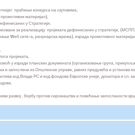
тнијег праћење конкурса на сајтовима,
 промотивни материјал),
ефинисаних у Стратегији,
ереовани за реализацију пројеката дефинисаних у стратегији, (МС
ање Wеб сите-а, рачунарска мрежа), израда промотивног материја
,
ога пројеката,
помоћ у изради планских докумената (организовање група, прикупљ
ма и запослени из Општинске управе, јавних предузећа и установа ко
хтева код Владе РС и код фондова Европске уније, донатора и сл. 
ндова.
иви развој , борбу против сиромаштва и повећање запосланости врш