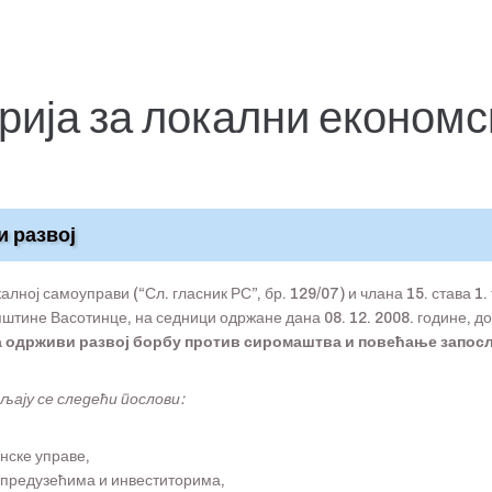
ија за локални економс
и развој
калној самоуправи (“Сл. гласник РС”, бр. 129/07) и члана 15. става 1
пштине Васотинце, на седници одржане дана 08. 12. 2008. године, д
за одрживи развој борбу против сиромаштва и повећање запос
вљају се следећи
послови:
нске управе,
 предузећима и инвеститорима,