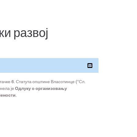
ки развој
. тачке 6. Статута општине Власотинце (“Сл.
онела је
Одлуку о организовању
лености.