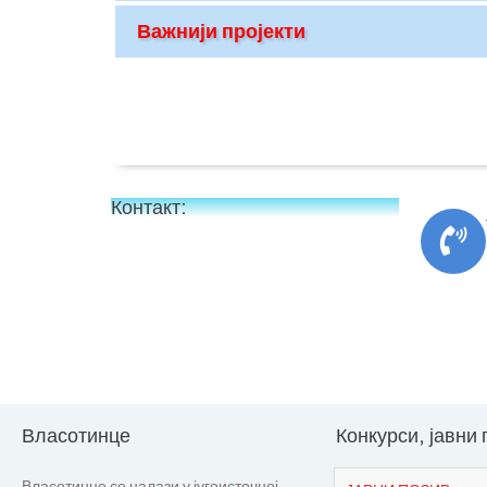
Важнији пројекти
Контакт:
Власотинце
Конкурси, јавни
Власотинце се налази у југоисточној