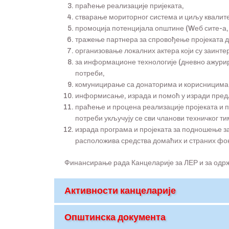
праћење реализације пријеката,
стварање мориторног система и циљу квалите
промоција потенцијала општине (Wеб сите-а,
тражење партнера за спровођење пројеката д
организовање локалних актера који су заинт
за информационе технологије (дневно ажурир
потреби,
комуницирање са донаторима и корисницима
информисање, израда и помоћ у изради предл
праћење и процена реализације пројеката и 
потреби укључују се сви чланови техничког ти
израда програма и пројеката за подношење за
расположива средства домаћих и страних фо
Финансирање рада Канцеларије за ЛЕР и за одрж
Активности канцеларије
Општинска документа