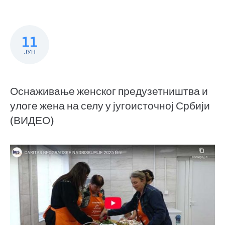
11
ЈУН
Оснаживање женског предузетништва и
улоге жена на селу у југоисточној Србији
(ВИДЕО)