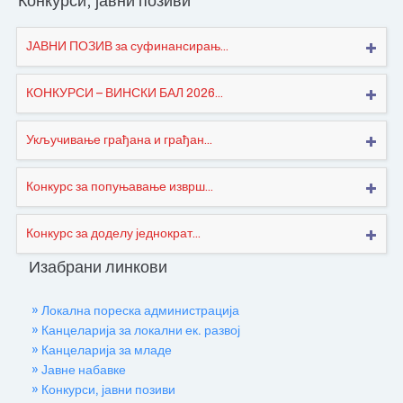
Конкурси, јавни позиви
ЈАВНИ ПОЗИВ за суфинансирањ...
КОНКУРСИ – ВИНСКИ БАЛ 2026...
Укључивање грађана и грађан...
Конкурс за попуњавање изврш...
Конкурс за доделу једнократ...
Изабрани линкови
» Локална пореска администрација
» Канцеларија за локални ек. развој
» Канцеларија за младе
» Јавне набавке
» Конкурси, јавни позиви