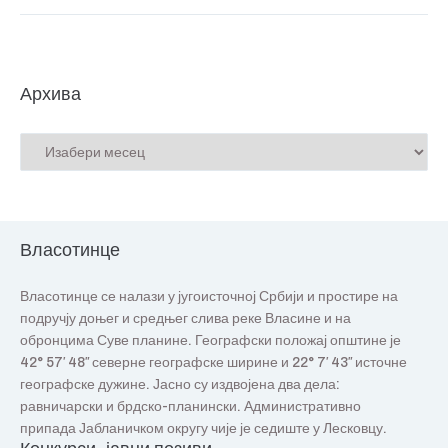
Архива
Власотинце
Власотинце се налази у југоисточној Србији и простире на
подручју доњег и средњег слива реке Власине и на
обронцима Суве планине. Географски положај општине је
42° 57′ 48″ северне географске ширине и 22° 7′ 43″ источне
географске дужине. Јасно су издвојена два дела:
равничарски и брдско-планински. Административно
припада Јабланичком округу чије је седиште у Лесковцу.