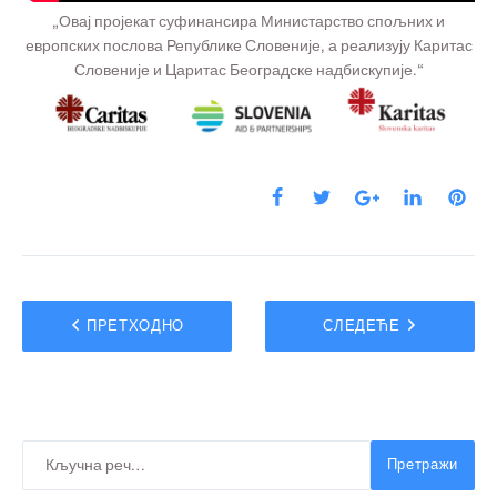
„Овај пројекат суфинансира Министарство спољних и
европских послова Републике Словеније, а реализују Каритас
Словеније и Царитас Београдске надбискупије.“
ПРЕТХОДНО
СЛЕДЕЋЕ
Претражи