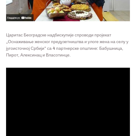
Царитас Београдске надбискупије спроводи пројекат
„Оснаживање женског предузетништва и улоге жена на селу у
југоисточној Србији“ са 4 партнерске општине: Бабушница,
Пирот, Алексинац и Власотинце.