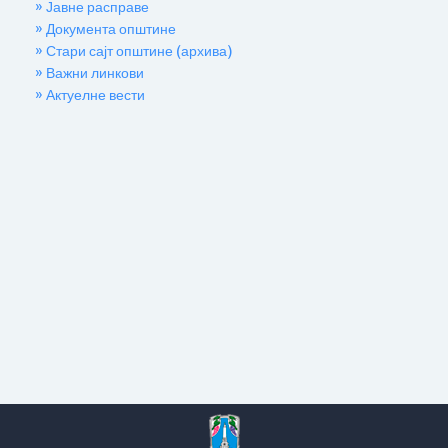
» Јавне расправе
» Документа општине
» Стари сајт општине (архива)
» Важни линкови
» Актуелне вести