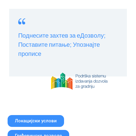
Поднесите захтев за еДозволу;
Поставите питање; Упознајте
прописе
Локацијски услови
Грађевинске дозволе