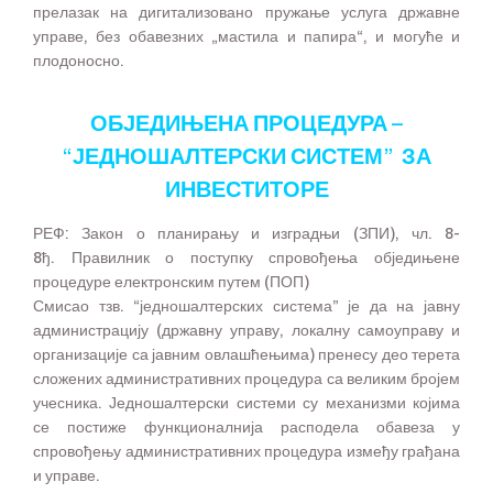
прелазак на дигитализовано пружање услуга државне
управе, без обавезних „мастила и папира“, и могуће и
плодоносно.
ОБЈЕДИЊЕНА ПРОЦЕДУРА –
“ЈЕДНОШАЛТЕРСКИ СИСТЕМ” ЗА
ИНВЕСТИТОРЕ
РЕФ: Закон о планирању и изградњи (ЗПИ), чл. 8-
8ђ. Правилник о поступку спровођења обједињене
процедуре електронским путем (ПОП)
Смисао тзв. “једношалтерских система” је да на јавну
администрацију (државну управу, локалну самоуправу и
организације са јавним овлашћењима) пренесу део терета
сложених административних процедура са великим бројем
учесника. Једношалтерски системи су механизми којима
се постиже функционалнија расподела обавеза у
спровођењу административних процедура између грађана
и управе.