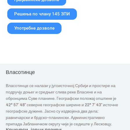
Решења по члану 145 ЗПИ
Употребне дозволе
Власотинце
Власотинце се налази у југоисточној Србији и простире на
подручју доњег и средњег слива реке Власине и на
обронцима Суве планине. Географски положај општине је
42° 57′ 48″ северне географске ширине и 22° 7′ 43″ источне
географске дужине. Јасно су издвојена два дела:
равничарски и брдско-планински. Административно
припада Јабланичком округу чије је седиште у Лесковцу.