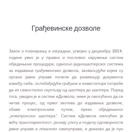
Грађевинске дозволе
Закон о планирању и изградњи, усвојен у децембру 2014.
године увео је у правно и пословно окружење систем
обједињене процедуре, односно једношалтерског система
за издавање грађевинских дозвола, захваљујући којем су
органи јавне управе почели да размењују документа
између себе, ослобађајући грађане и инвеститоре потребе
да их самостално скупљају од шалтера до шалтера. Поред
тога, уведен је и систем еДозвола, чиме је омогућено да се
читав процес, од првог захтева до издавања дозволе,
обави електронским путем, преко обједињеног
„електронског шалтера“. Систем еДозвола омогућио је
већу транспарентност, јаснију улогу и поделу одговорности
јавне управе и локалних самоуправа, и доказао да је пун