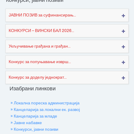
Конкурси, јавни позиви
ЈАВНИ ПОЗИВ за суфинансирањ...
КОНКУРСИ – ВИНСКИ БАЛ 2026...
Укључивање грађана и грађан...
Конкурс за попуњавање изврш...
Конкурс за доделу једнократ...
Изабрани линкови
» Локална пореска администрација
» Канцеларија за локални ек. развој
» Канцеларија за младе
» Јавне набавке
» Конкурси, јавни позиви