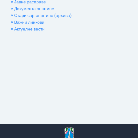
» Јавне расправе
» Документа општине
» Стари сајт општине (архива)
» Важни линкови
» Актуелне вести