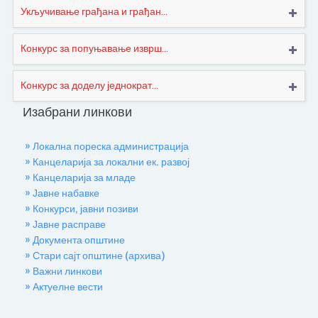
Укључивање грађана и грађан...
Конкурс за попуњавање изврш...
Конкурс за доделу једнократ...
Изабрани линкови
» Локална пореска администрација
» Канцеларија за локални ек. развој
» Канцеларија за младе
» Јавне набавке
» Конкурси, јавни позиви
» Јавне расправе
» Документа општине
» Стари сајт општине (архива)
» Важни линкови
» Актуелне вести