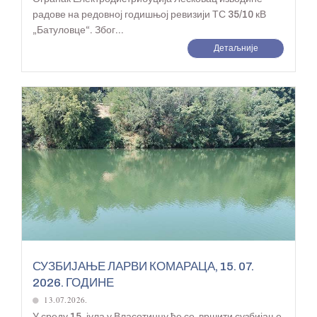
радове на редовној годишњој ревизији ТС 35/10 кВ
„Батуловце“. Због...
Детаљније
СУЗБИЈАЊЕ ЛАРВИ КОМАРАЦА, 15. 07.
2026. ГОДИНЕ
13.07.2026.
У среду 15. јула у Власотинцу ће се вршити сузбијање