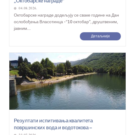
„Октобарске награде”
04.08.2026.
Октобарске награде додељују се сваке године на Дан
ослобођења Власотинца -“10 октобар”, друштвеним,
јавним...
Детаљније
Резултати испитивања квалитета
површинских вода и водотокова –
23.07.2026.