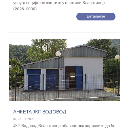
услуга социјалне заштите у општини Власотинце
(2026-2030)...
Детаљније
АНКЕТА ЈКП ВОДОВОД
28.05.2026.
ЈКП Водовод Власотинце обавештава кориснике да ће