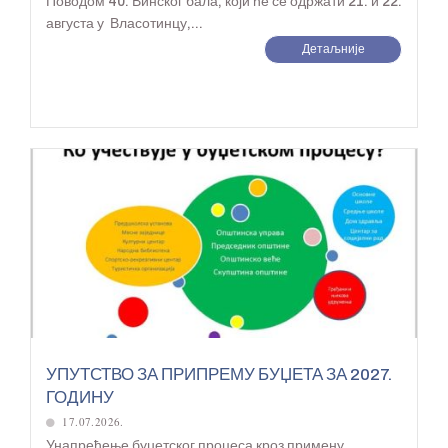
Поводом 40. Винског бала, који ће се одржати 21. и 22.
августа у Власотинцу,...
Детаљније
УПУТСТВО ЗА ПРИПРЕМУ БУЏЕТА ЗА 2027.
ГОДИНУ
17.07.2026.
Унапређење буџетског процеса кроз примену