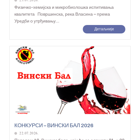
Физичко-хемијска и микробиолошка испитивања
квалитета Површинска, река Власина – према
Уредби о утрђивању...
Детаљније
КОНКУРСИ – ВИНСКИ БАЛ 2026
22.07.2026.