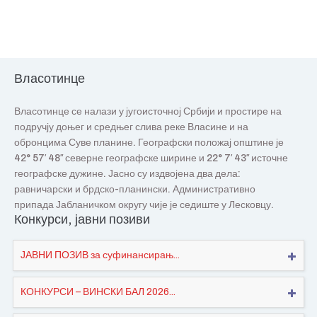
Власотинце
Власотинце се налази у југоисточној Србији и простире на
подручју доњег и средњег слива реке Власине и на
обронцима Суве планине. Географски положај општине је
42° 57′ 48″ северне географске ширине и 22° 7′ 43″ источне
географске дужине. Јасно су издвојена два дела:
равничарски и брдско-планински. Административно
припада Јабланичком округу чије је седиште у Лесковцу.
Конкурси, јавни позиви
ЈАВНИ ПОЗИВ за суфинансирањ...
КОНКУРСИ – ВИНСКИ БАЛ 2026...