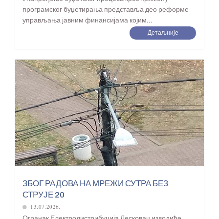
програмског буџетирања представља део реформе
управљања јавним финансијама којим...
Детаљније
ЗБОГ РАДОВА НА МРЕЖИ СУТРА БЕЗ
СТРУЈЕ 20
13.07.2026.
Огранак Електродистрибуција Лесковац изводиће