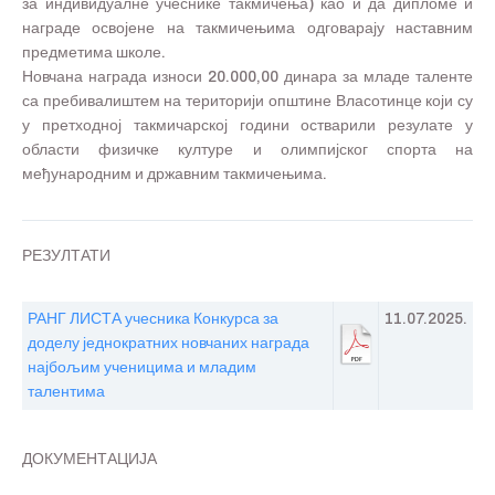
за индивидуалне учеснике такмичења) као и да дипломе и
награде освојене на такмичењима одговарају наставним
предметима школе.
Новчана награда износи 20.000,00 динара за младе таленте
са пребивалиштем на територији општине Власотинце који су
у претходној такмичарској години остварили резулате у
области физичке културе и олимпијског спорта на
међународним и државним такмичењима.
РЕЗУЛТАТИ
РАНГ ЛИСТА учесника Конкурса за
11.07.2025.
доделу једнократних новчаних награда
најбољим ученицима и младим
талентима
ДОКУМЕНТАЦИЈА