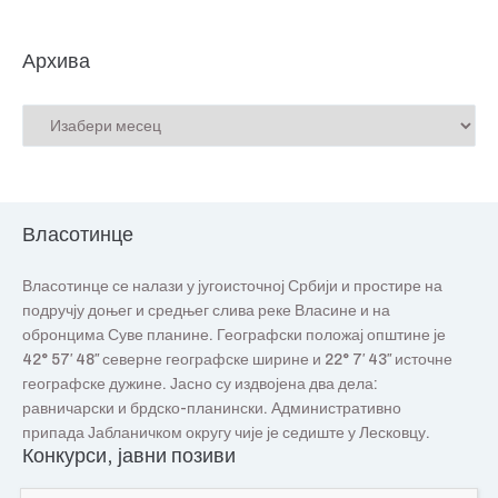
Архива
Власотинце
Власотинце се налази у југоисточној Србији и простире на
подручју доњег и средњег слива реке Власине и на
обронцима Суве планине. Географски положај општине је
42° 57′ 48″ северне географске ширине и 22° 7′ 43″ источне
географске дужине. Јасно су издвојена два дела:
равничарски и брдско-планински. Административно
припада Јабланичком округу чије је седиште у Лесковцу.
Конкурси, јавни позиви