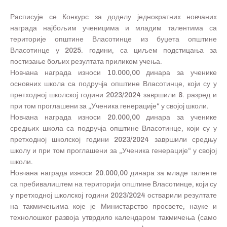
Расписује се Конкурс за доделу једнократних новчаних
награда најбољим ученицима и младим талентима са
територије општине Власотинце из буџета општине
Власотинце у 2025. години, са циљем подстицања за
постизање бољих резултата приликом учења.
Новчана награда износи 10.000,00 динара за ученике
основних школа са подручја општине Власотинце, који су у
претходној школској години 2023/2024 завршили 8. разред и
при том проглашени за „Ученика генерације“ у својој школи.
Новчана награда износи 20.000,00 динара за ученике
средњих школа са подручја општине Власотинце, који су у
претходној школској години 2023/2024 завршили средњу
школу и при том проглашени за „Ученика генерације“ у својој
школи.
Новчана награда износи 20.000,00 динара за младе таленте
са пребивалиштем на територији општине Власотинце, који су
у претходној школској години 2023/2024 остварили резултате
на такмичењима које је Министарство просвете, науке и
технолошког развоја утврдило календаром такмичења (само