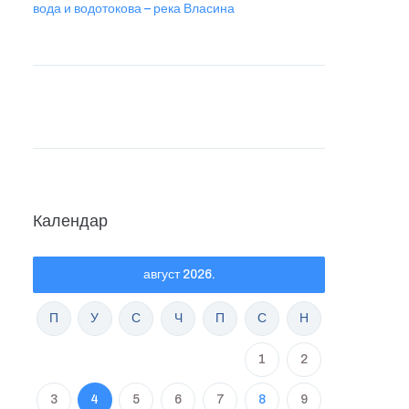
вода и водотокова – река Власина
Календар
август 2026.
П
У
С
Ч
П
С
Н
1
2
3
4
5
6
7
8
9