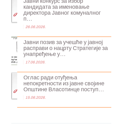
Јавни конкурс за избор
кандидата за именовање
директора Јавног комуналног
п...
26.06.2026.
Јавни позив за учешће у јавној
расправи о нацрту Стратегије за
унапређење у...
17.06.2026.
Оглас ради отуђења
непокретности из јавне својине
Општине Власотинце поступ...
15.06.2026.