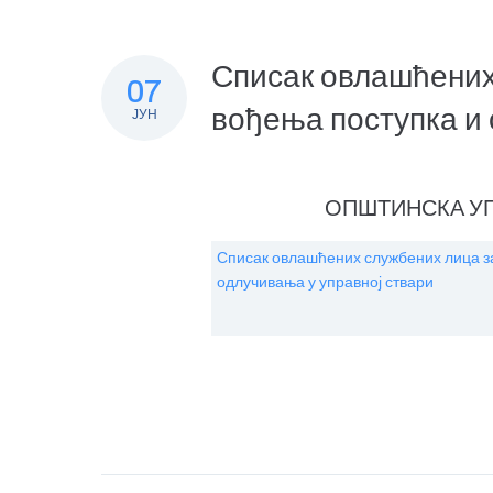
Списак овлашћених
07
вођења поступка и 
ЈУН
ОПШТИНСКА У
Списак овлашћених службених лица з
одлучивања у управној ствари