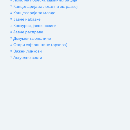
» Локална пореска администрација
» Канцеларија за локални ек. развој
» Канцеларија за младе
» Јавне набавке
» Конкурси, јавни позиви
» Јавне расправе
» Документа општине
» Стари сајт општине (архива)
» Важни линкови
» Актуелне вести