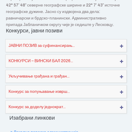
42° 57′ 48″ северне географске ширине и 22° 7′ 43″ источне
географске дужине. Јасно су издвојена два дела:
равничарски и брдско-планински. Административно
припада Јабланичком округу чије је седиште у Лесковцу.
Конкурси, јавни позиви
ЈАВНИ ПОЗИВ за суфинансирањ...
КОНКУРСИ – ВИНСКИ БАЛ 2026...
Укључивање грађана и грађан...
Конкурс за попуњавање изврш...
Конкурс за доделу једнократ...
Изабрани линкови