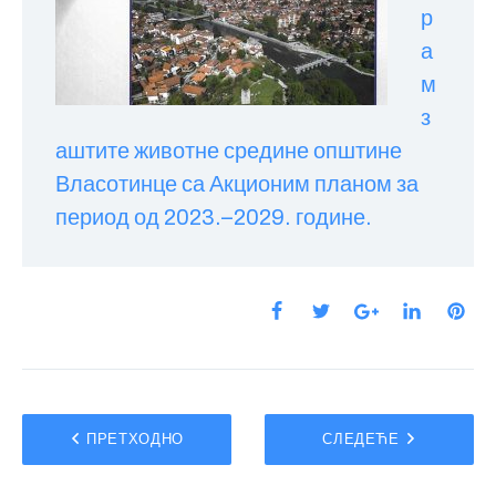
р
а
м
з
аштите животне средине општине
Власотинце са Акционим планом за
период од 2023.–2029. године.
ПРЕТХОДНО
СЛЕДЕЋЕ