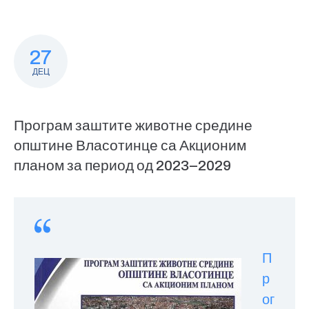
27
ДЕЦ
Програм заштите животне средине
општине Власотинце са Акционим
планом за период од 2023–2029
П
р
ог