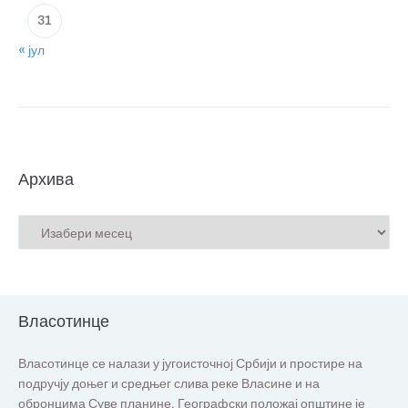
31
« јул
Архива
Власотинце
Власотинце се налази у југоисточној Србији и простире на
подручју доњег и средњег слива реке Власине и на
обронцима Суве планине. Географски положај општине је