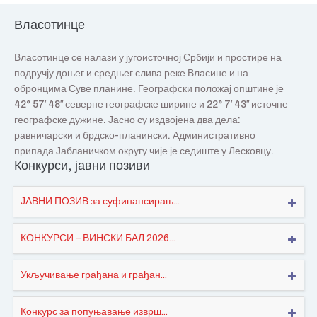
Власотинце
Власотинце се налази у југоисточној Србији и простире на
подручју доњег и средњег слива реке Власине и на
обронцима Суве планине. Географски положај општине је
42° 57′ 48″ северне географске ширине и 22° 7′ 43″ источне
географске дужине. Јасно су издвојена два дела:
равничарски и брдско-планински. Административно
припада Јабланичком округу чије је седиште у Лесковцу.
Конкурси, јавни позиви
ЈАВНИ ПОЗИВ за суфинансирањ...
КОНКУРСИ – ВИНСКИ БАЛ 2026...
Укључивање грађана и грађан...
Конкурс за попуњавање изврш...