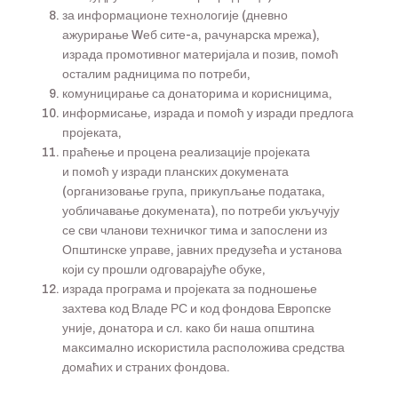
за информационе технологије (дневно
ажурирање Wеб сите-а, рачунарска мрежа),
израда промотивног материјала и позив, помоћ
осталим радницима по потреби,
комуницирање са донаторима и корисницима,
информисање, израда и помоћ у изради предлога
пројеката,
праћење и процена реализације пројеката
и помоћ у изради планских докумената
(организовање група, прикупљање података,
уобличавање докумената), по потреби укључују
се сви чланови техничког тима и запослени из
Општинске управе, јавних предузећа и установа
који су прошли одговарајуће обуке,
израда програма и пројеката за подношење
захтева код Владе РС и код фондова Европске
уније, донатора и сл. како би наша општина
максимално искористила расположива средства
домаћих и страних фондова.