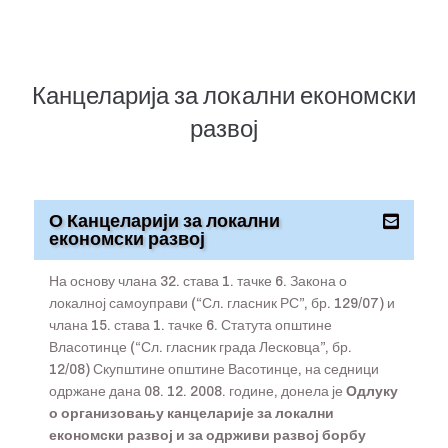
Канцеларија за локални економски
развој
О Канцеларији за локални
економски развој
На основу члана 32. става 1. тачке 6. Закона о
локалној самоуправи (“Сл. гласник РС”, бр. 129/07) и
члана 15. става 1. тачке 6. Статута општине
Власотинце (“Сл. гласник града Лесковца”, бр.
12/08) Скупштине општине Васотинце, на седници
одржане дана 08. 12. 2008. године, донела је
Одлуку
о организовању канцеларије за локални
економски развој и за одрживи развој борбу