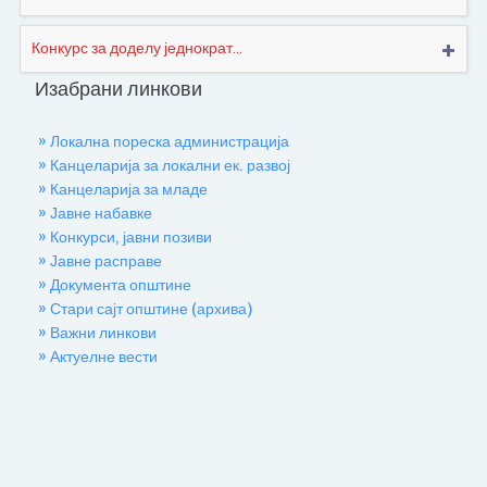
Конкурс за доделу једнократ...
Изабрани линкови
» Локална пореска администрација
» Канцеларија за локални ек. развој
» Канцеларија за младе
» Јавне набавке
» Конкурси, јавни позиви
» Јавне расправе
» Документа општине
» Стари сајт општине (архива)
» Важни линкови
» Актуелне вести