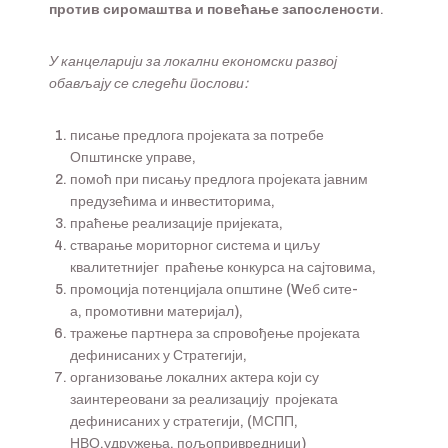
против сиромаштва и повећање запослености.
У канцеларији за локални економски развој
обављају се следећи
послови:
писање предлога пројеката за потребе
Општинске управе,
помоћ при писању предлога пројеката јавним
предузећима и инвеститорима,
праћење реализације пријеката,
стварање мориторног система и циљу
квалитетнијег праћење конкурса на сајтовима,
промоција потенцијала општине (Wеб сите-
а, промотивни материјал),
тражење партнера за спровођење пројеката
дефинисаних у Стратегији,
организовање локалних актера који су
заинтереовани за реализацију пројеката
дефинисаних у стратегији, (МСПП,
НВО,удружења, пољопривредници)