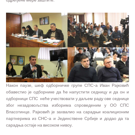
одређене мере заштите.
Након паузе, шеф одборничке групе СПС-а Иван Рајковић
обавестио је одборнике да ће напустити седницу и да он и
одборници СПС неће учествовати у даљем раду ове седнице
због незадовољства изборима спроведеним у ОО СПС
Власотинце. Рајковић је захвалио на сарадњи коалиционим
партнерима из СНС-а и Јединствене Србије и додао да та
сарадња остаје на високом нивоу.