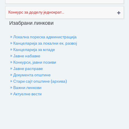
Конкурс за доделу једнократ...
Изабрани линкови
» Локална пореска администрација
» Канцеларија за локални ек. развој
» Канцеларија за младе
» Јавне набавке
» Конкурси, јавни позиви
» Јавне расправе
» Документа општине
» Стари сајт општине (архива)
» Важни линкови
» Актуелне вести