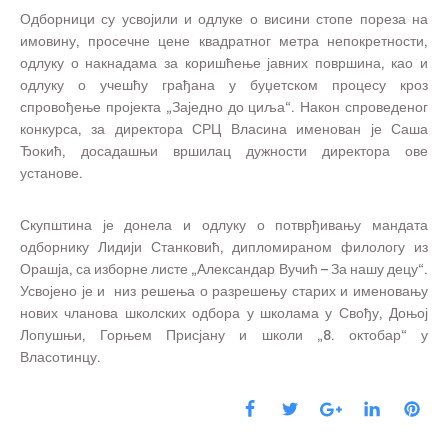
Одборници су усвојили и одлуке о висини стопе пореза на
имовину, просечне цене квадратног метра непокретности,
одлуку о накнадама за коришћење јавних површина, као и
одлуку о учешћу грађана у буџетском процесу кроз
спровођење пројекта „Заједно до циља“. Након спроведеног
конкурса, за директора СРЦ Власина именован је Саша
Ђокић, досадашњи вршилац дужности директора ове
установе.
Скупштина је донела и одлуку о потврђивању мандата
одборнику Лидији Станковић, дипломираном филологу из
Орашја, са изборне листе „Александар Вучић – За нашу децу“.
Усвојено је и низ решења о разрешењу старих и именовању
нових чланова школских одбора у школама у Свођу, Доњој
Лопушњи, Горњем Присјану и школи „8. октобар“ у
Власотинцу.