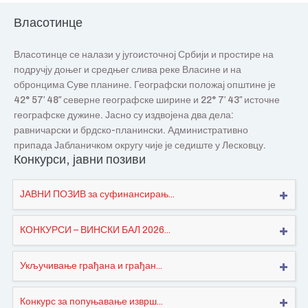
Власотинце
Власотинце се налази у југоисточној Србији и простире на
подручју доњег и средњег слива реке Власине и на
обронцима Суве планине. Географски положај општине је
42° 57′ 48″ северне географске ширине и 22° 7′ 43″ источне
географске дужине. Јасно су издвојена два дела:
равничарски и брдско-планински. Административно
припада Јабланичком округу чије је седиште у Лесковцу.
Конкурси, јавни позиви
ЈАВНИ ПОЗИВ за суфинансирањ...
КОНКУРСИ – ВИНСКИ БАЛ 2026...
Укључивање грађана и грађан...
Конкурс за попуњавање изврш...