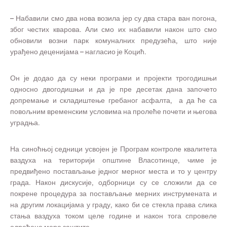
– Набавили смо два нова возила јер су два стара ван погона,
због честих кварова. Али смо их набавили након што смо
обновили возни парк комуналних предузећа, што није
урађено деценијама – нагласио је Коцић.
Он је додао да су неки програми и пројекти трогодишњи
односно двогодишњи и да је пре десетак дана започето
допремање и складиштење гребаног асфалта, а да ће са
повољним временским условима на пролеће почети и његова
уградња.
На синоћњој седници усвојен је Програм контроле квалитета
ваздуха на територији општине Власотинце, чиме је
предвиђено постављање једног мерног места и то у центру
града. Након дискусије, одборници су се сложили да се
покрене процедура за постављање мерних инструмената и
на другим локацијама у граду, како би се стекла права слика
стања ваздуха током целе године и након тога спровеле