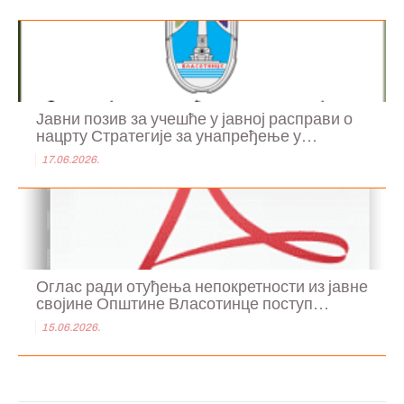
Јавни позив за учешће у јавној расправи о
нацрту Стратегије за унапређење у...
17.06.2026.
Оглас ради отуђења непокретности из јавне
својине Општине Власотинце поступ...
15.06.2026.