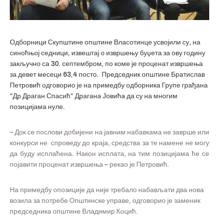
Одборници Скупштине општине Власотинце усвојили су, на
синоћњој седници, извештај о извршењу буџета за ову годину
закључно са 30. септембром, по коме је проценат извршења
за девет месеци 63,4 посто. Председник општине Братислав
Петровић одговорио је на примедбу одборника Групе грађана
“Др Драган Спасић“ Драгана Јовића да су на многим
позицијама нуле.
– Док се послови добијени на јавним набавкама не заврше или
конкурси не спроведу до краја, средства за те намене не могу
да буду исплаћена. Након исплата, на тим позицијама ће се
појавити проценат извршења – рекао је Петровић.
На примедбу опозиције да није требало набављати два нова
возила за потребе Општинске управе, одговорио је заменик
председника општине Владимир Коцић.