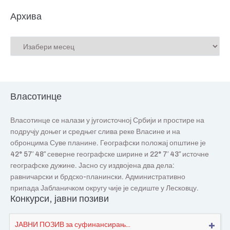
Архива
Власотинце
Власотинце се налази у југоисточној Србији и простире на
подручју доњег и средњег слива реке Власине и на
обронцима Суве планине. Географски положај општине је
42° 57′ 48″ северне географске ширине и 22° 7′ 43″ источне
географске дужине. Јасно су издвојена два дела:
равничарски и брдско-планински. Административно
припада Јабланичком округу чије је седиште у Лесковцу.
Конкурси, јавни позиви
ЈАВНИ ПОЗИВ за суфинансирањ...