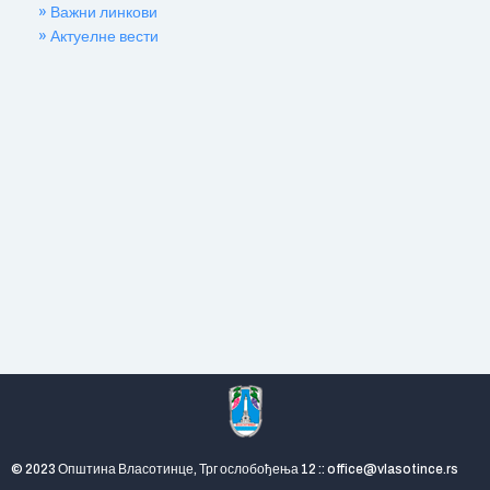
» Важни линкови
» Актуелне вести
© 2023 Општина Власотинце, Трг ослобођења 12 :: office@vlasotince.rs