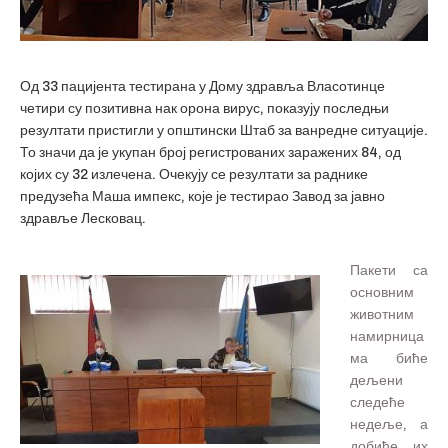
Од 33 пацијента тестирана у Дому здравља Власотинце
четири су позитивна нак орона вирус, показују последњи
резултати пристигли у општински Штаб за ванредне ситуације.
То значи да је укупан број регистрованих заражених 84, од
којих су 32 излечена. Очекују се резултати за раднике
предузећа Маша импекс, које је тестирао Завод за јавно
здравље Лесковац.
Пакети са
основним
животним
намирница
ма биће
дељени
следеће
недеље, а
добиће их