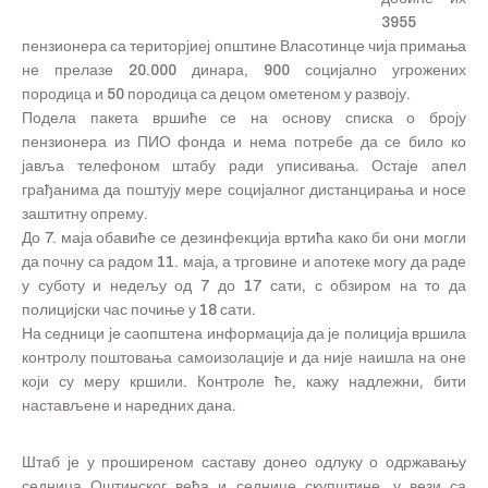
3955
пензионера са територјиеј општине Власотинце чија примања
не прелазе 20.000 динара, 900 социјално угрожених
породица и 50 породица са децом ометеном у развоју.
Подела пакета вршиће се на основу списка о броју
пензионера из ПИО фонда и нема потребе да се било ко
јавља телефоном штабу ради уписивања. Остаје апел
грађанима да поштују мере социјалног дистанцирања и носе
заштитну опрему.
До 7. маја обавиће се дезинфекција вртића како би они могли
да почну са радом 11. маја, а трговине и апотеке могу да раде
у суботу и недељу од 7 до 17 сати, с обзиром на то да
полицијски час почиње у 18 сати.
На седници је саопштена информација да је полиција вршила
контролу поштовања самоизолације и да није наишла на оне
који су меру кршили. Контроле ће, кажу надлежни, бити
настављене и наредних дана.
Штаб је у проширеном саставу донео одлуку о одржавању
седница Оштинског већа и седнице скупштине, у вези са