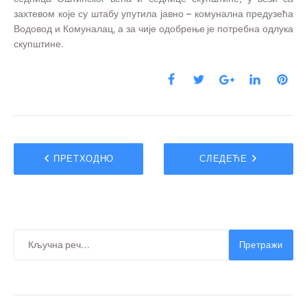
захтевом које су штабу упутила јавно – комунална предузећа
Водовод и Комуналац, а за чије одобрење је потребна одлука
скупштине.
ПРЕТХОДНО
СЛЕДЕЋЕ
Претражи