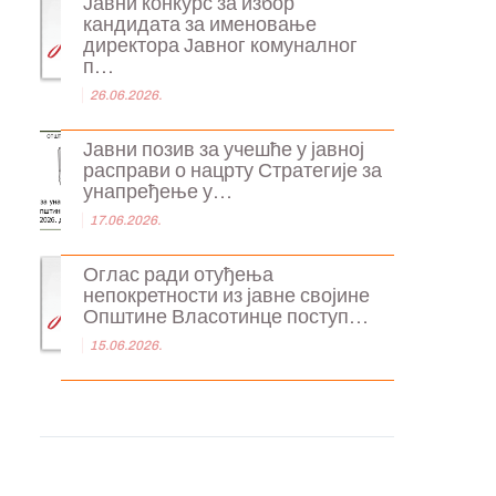
Јавни конкурс за избор
кандидата за именовање
директора Јавног комуналног
п...
26.06.2026.
Јавни позив за учешће у јавној
расправи о нацрту Стратегије за
унапређење у...
17.06.2026.
Оглас ради отуђења
непокретности из јавне својине
Општине Власотинце поступ...
15.06.2026.