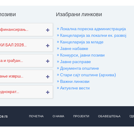
 позиви
Изабрани линкови
» Локална пореска администрација
финансирањ...
» Канцеларија за локални ек. развој
» Канцеларија за младе
 БАЛ 2026...
» Јавне набавке
» Конкурси, јавни позиви
 и грађан...
» Јавне расправе
» Документа општине
» Стари сајт општине (архива)
ање изврш...
» Важни линкови
» Актуелне вести
днократ...
ce.rs
ПОЧЕТНА
О НАМА
ПРОЈЕКТИ
ОБАВЕШТЕЊА
ГД