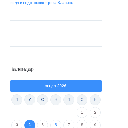
вода и водотокова – река Власина
Календар
август 2026.
П
У
С
Ч
П
С
Н
1
2
3
4
5
6
7
8
9