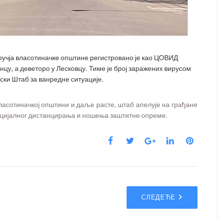
дручја власотиначке општине регистровано је као ЦОВИД
инцу, а деветоро у Лесковцу. Тиме је број заражених вирусом
ски Штаб за ванредне ситуације.
власотиначкој општини и даље расте, штаб апелује на грађане
оцијалног дистанцирања и ношења заштитне опреме.
СЛЕДЕЋЕ