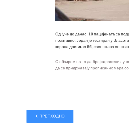
Од јуче до данас, 10 пацијената са по
позитивно. Један је тестиран у Власот
корона достигао 56, саопштава општин
С обзиром на то да број заражених у 
да се придржавају прописаних мера с
ПРЕТХОДНО