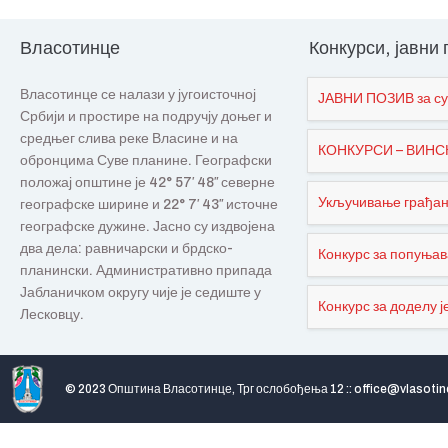
Власотинце
Конкурси, јавни
Власотинце се налази у југоисточној
ЈАВНИ ПОЗИВ за су
Србији и простире на подручју доњег и
средњег слива реке Власине и на
КОНКУРСИ – ВИНСКИ
обронцима Суве планине. Географски
положај општине је 42° 57′ 48″ северне
Укључивање грађана
географске ширине и 22° 7′ 43″ источне
географске дужине. Јасно су издвојена
два дела: равничарски и брдско-
Конкурс за попуњав
планински. Административно припада
Јабланичком округу чије је седиште у
Конкурс за доделу је
Лесковцу.
© 2023 Општина Власотинце, Трг ослобођења 12 :: office@vlasotin