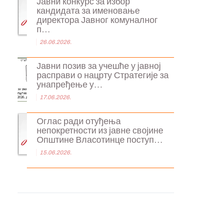
Јавни конкурс за избор
кандидата за именовање
директора Јавног комуналног
п...
26.06.2026.
Јавни позив за учешће у јавној
расправи о нацрту Стратегије за
унапређење у...
17.06.2026.
Оглас ради отуђења
непокретности из јавне својине
Општине Власотинце поступ...
15.06.2026.