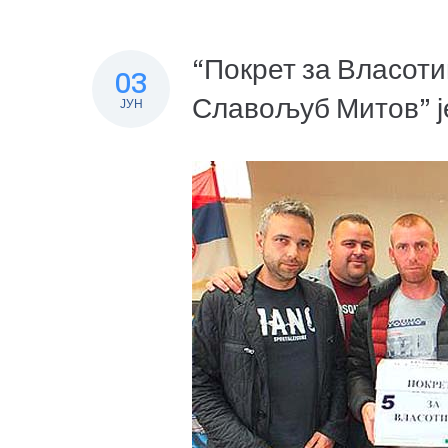
“Покрет за Власоти
03
Славољуб Митов” ј
ЈУН