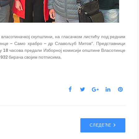
 власотиначкој скупштини, на гласачком листићу под редним
тинце – Само храбро – др Славољуб Митов“. Представници
 у 18 часова предали Изборној комисији општине Власотинце
о 932 бирача својим потписима.
СЛЕДЕЋЕ