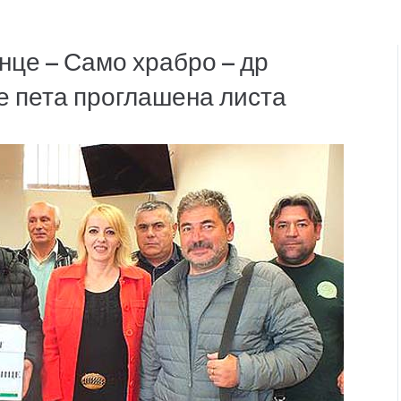
нце – Само храбро – др
е пета проглашена листа