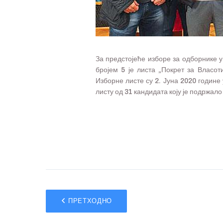
За предстојеће изборе за одборнике у
бројем 5 је листа „Покрет за Власо
Изборне листе су 2. Јуна 2020 године
листу од 31 кандидата коју је подржал
ПРЕТХОДНО