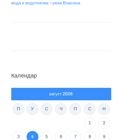
вода и водотокова – река Власина
Календар
август 2026.
П
У
С
Ч
П
С
Н
1
2
3
4
5
6
7
8
9