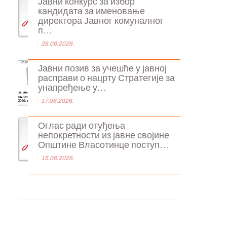
Јавни конкурс за избор
кандидата за именовање
директора Јавног комуналног
п...
26.06.2026.
Јавни позив за учешће у јавној
расправи о нацрту Стратегије за
унапређење у...
17.06.2026.
Оглас ради отуђења
непокретности из јавне својине
Општине Власотинце поступ...
15.06.2026.