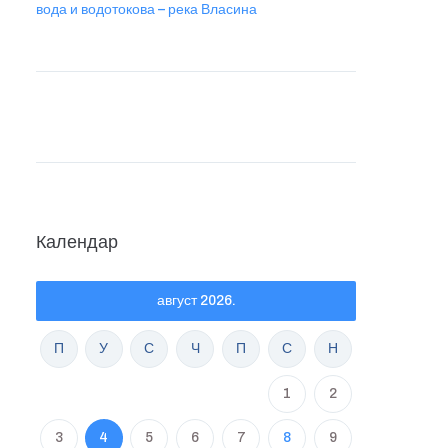
вода и водотокова – река Власина
Календар
август 2026.
П
У
С
Ч
П
С
Н
1
2
3
4
5
6
7
8
9