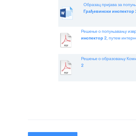
Образац пријава за попу
Грађевински инспектор 
Решење о попуњавању извр
инспектор 2
, путем интерн
Решење о образовању Комис
2