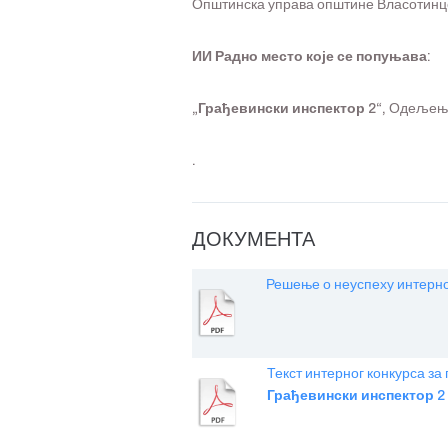
Општинска управа општине Власотинце
ИИ Радно место које се попуњава:
„Грађевински инспектор 2“,
Одељење 
.
ДОКУМЕНТА
Решење о неуспеху интерно
Текст интерног конкурса з
Грађевински инспектор 2