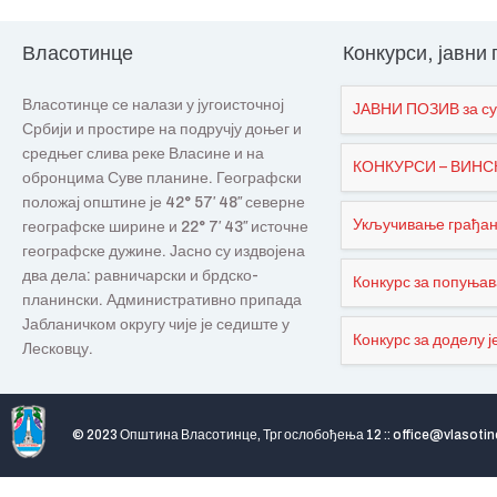
Власотинце
Конкурси, јавни
Власотинце се налази у југоисточној
ЈАВНИ ПОЗИВ за су
Србији и простире на подручју доњег и
средњег слива реке Власине и на
КОНКУРСИ – ВИНСКИ
обронцима Суве планине. Географски
положај општине је 42° 57′ 48″ северне
Укључивање грађана
географске ширине и 22° 7′ 43″ источне
географске дужине. Јасно су издвојена
два дела: равничарски и брдско-
Конкурс за попуњав
планински. Административно припада
Јабланичком округу чије је седиште у
Конкурс за доделу је
Лесковцу.
© 2023 Општина Власотинце, Трг ослобођења 12 :: office@vlasotin