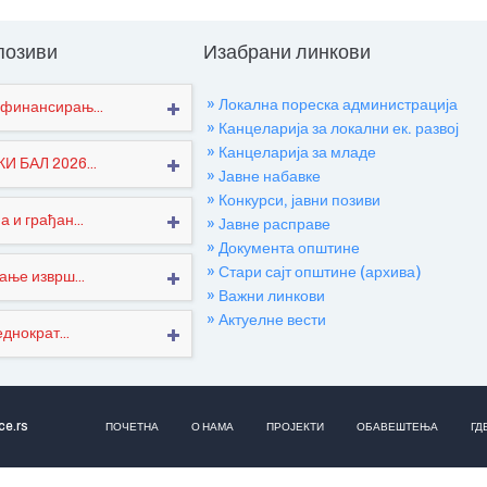
 позиви
Изабрани линкови
» Локална пореска администрација
финансирањ...
» Канцеларија за локални ек. развој
» Канцеларија за младе
 БАЛ 2026...
» Јавне набавке
» Конкурси, јавни позиви
 и грађан...
» Јавне расправе
» Документа општине
» Стари сајт општине (архива)
ање изврш...
» Важни линкови
» Актуелне вести
днократ...
ce.rs
ПОЧЕТНА
О НАМА
ПРОЈЕКТИ
ОБАВЕШТЕЊА
ГД