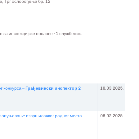
, Трг ослобођења бр. 12
за инспекцијске послове -1 службеник.
г конкурса –
Грађевински инспектор 2
18.03.2025.
а попуњавање извршилачког радног места
06.02.2025.