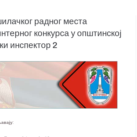
лачког радног места
нтерног конкурса у општинској
ки инспектор 2
њавају: