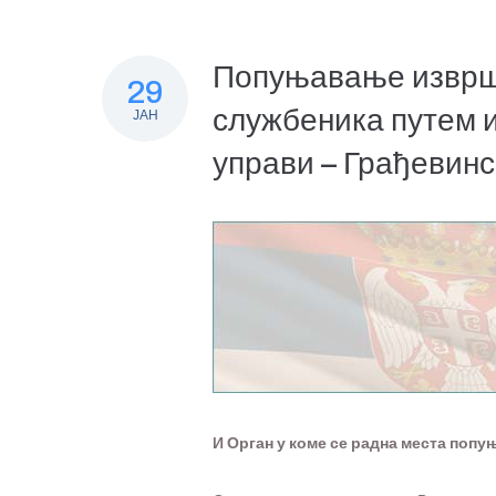
Попуњавање изврши
29
службеника путем и
ЈАН
управи – Грађевинс
И Орган у коме се радна места попу