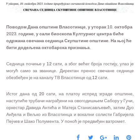
Поводом Дана општине Власотинце, у уторак 10. октобра
2023. године, у сали биоскопа Културног центра биће
одржана свечана седница Скупштине општине. На њој ће
бити додељена октобарска признања.
Седница почиње у 12 сати, а због већег броја гостију, улаз је
могућ само за званице. Директан пренос свечане седнице
обезбеђен је на каналу ТВ Власотинце од 12 сати.
Истог дана од 20 сати, на платоу испред зграде општине,
наступиће трубачи награђени на овогодишњем Сабору у Гучи,
оркестар Давида Антића и Матеја Станисављевић, затим Дуо
Анђела и Вељко из Власотинца и вокални солисти Габријела
Пејчев и Шако Полумента. У поноћ је предвиђен ватромет.