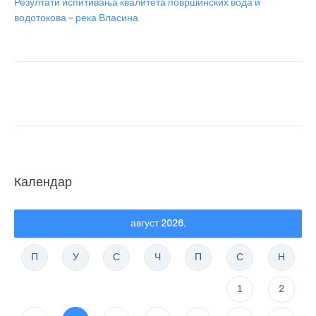
Резултати испитивања квалитета површинских вода и
водотокова – река Власина
Календар
август 2026.
П
У
С
Ч
П
С
Н
1
2