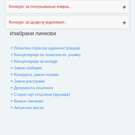
Конкурс за попуњавање изврш...
Конкурс за доделу једнократ...
Изабрани линкови
» Локална пореска администрација
» Канцеларија за локални ек. развој
» Канцеларија за младе
» Јавне набавке
» Конкурси, јавни позиви
» Јавне расправе
» Документа општине
» Стари сајт општине (архива)
» Важни линкови
» Актуелне вести