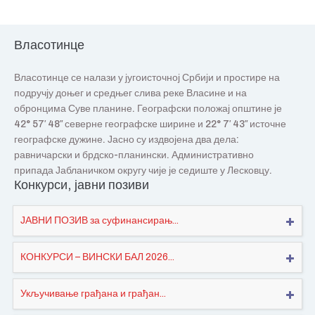
Власотинце
Власотинце се налази у југоисточној Србији и простире на
подручју доњег и средњег слива реке Власине и на
обронцима Суве планине. Географски положај општине је
42° 57′ 48″ северне географске ширине и 22° 7′ 43″ источне
географске дужине. Јасно су издвојена два дела:
равничарски и брдско-планински. Административно
припада Јабланичком округу чије је седиште у Лесковцу.
Конкурси, јавни позиви
ЈАВНИ ПОЗИВ за суфинансирањ...
КОНКУРСИ – ВИНСКИ БАЛ 2026...
Укључивање грађана и грађан...