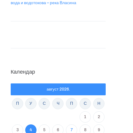
вода и водотокова – река Власина
Календар
август 2026.
П
У
С
Ч
П
С
Н
1
2
3
4
5
6
7
8
9