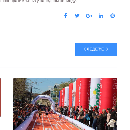
иховог братимљења у наредном периоду.
СЛЕДЕЋЕ