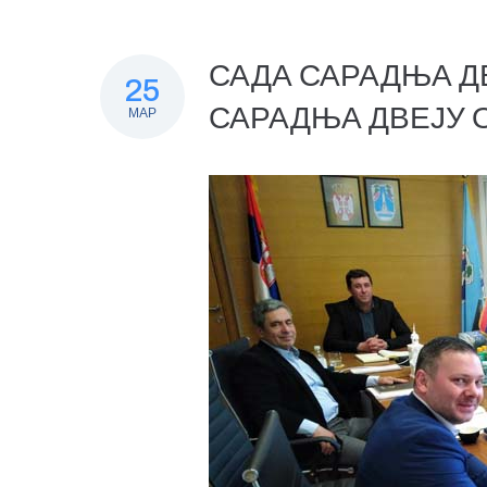
САДА САРАДЊА Д
25
САРАДЊА ДВЕЈУ
МАР