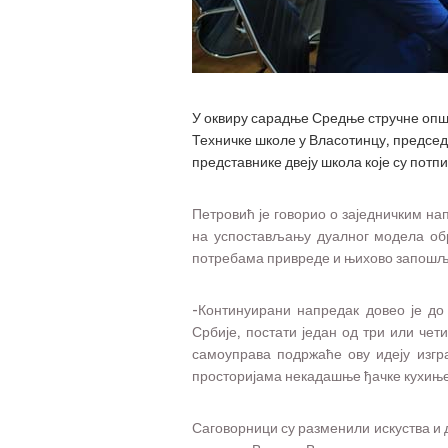
У оквиру сарадње Средње стручне општ
Техничке школе у Власотинцу, предсе
представнике двеју школа које су пот
Петровић је говорио о заједничким н
на успостављању дуалног модела обр
потребама привреде и њихово запош
-Континуирани напредак довео је до
Србије, постати један од три или чет
самоуправа подржаће ову идеју изгр
просторијама некадашње ђачке кухиње
Саговорници су разменили искуства и