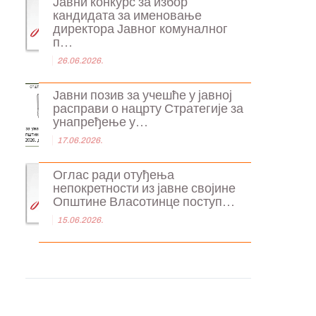
Јавни конкурс за избор
кандидата за именовање
директора Јавног комуналног
п...
26.06.2026.
Јавни позив за учешће у јавној
расправи о нацрту Стратегије за
унапређење у...
17.06.2026.
Оглас ради отуђења
непокретности из јавне својине
Општине Власотинце поступ...
15.06.2026.