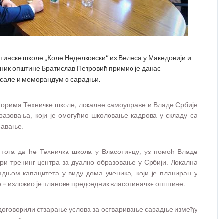
инске школе „Коле Неделковски“ из Велеса у Македонији и
дник општине Братислав Петровић примио је данас
писале и меморандум о сарадњи.
апорима Техничке школе, локалне самоуправе и Владе Србије
азовања, који је омогућио школовање кадрова у складу са
љавање.
 тога да ће Техничка школа у Власотинцу, уз помоћ Владе
ири тренинг центра за дуално образовање у Србији. Локална
адњом капацитета у виду дома ученика, који је планиран у
 – изложио је планове председник власотиначке општине.
 договорили стварање услова за остваривање сарадње између