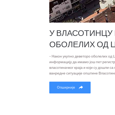
У ВЛАСОТИНЦУ
ОБОЛЕЛИХ ОД Ц
- Након укупно деветоро оболелих од 
информацију да имамо још пет регистро
власотиначког краја и који су дошли 
ванредне ситуације општине Власотинц
Опширније