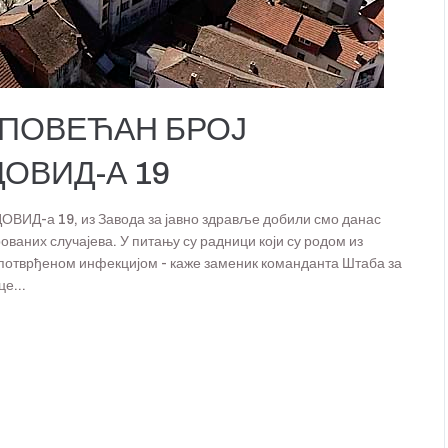
 ПОВЕЋАН БРОЈ
ОВИД-А 19
ЦОВИД-а 19, из Завода за јавно здравље добили смо данас
ваних случајева. У питању су радници који су родом из
са потврђеном инфекцијом - каже заменик команданта Штаба за
е...