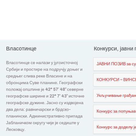
Власотинце
Конкурси, јавни
Власотинце се налази у југоисточној
ЈАВНИ ПОЗИВ за су
Србији и простире на подручју доњег и
средњег слива реке Власине и на
КОНКУРСИ – ВИНСКИ
обронцима Суве планине. Географски
положај општине је 42° 57′ 48″ северне
Укључивање грађана
географске ширине и 22° 7′ 43″ источне
географске дужине. Јасно су издвојена
два дела: равничарски и брдско-
Конкурс за попуњав
планински. Административно припада
Јабланичком округу чије је седиште у
Конкурс за доделу је
Лесковцу.