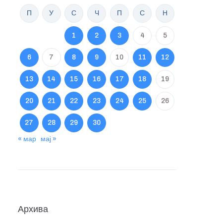
П
У
С
Ч
П
С
Н
1
2
3
4
5
6
7
8
9
10
11
12
13
14
15
16
17
18
19
20
21
22
23
24
25
26
27
28
29
30
« мар
мај »
Архива