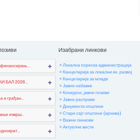
 позиви
Изабрани линкови
» Локална пореска администрација
финансирањ...
» Канцеларија за локални ек. развој
» Канцеларија за младе
 БАЛ 2026...
» Јавне набавке
» Конкурси, јавни позиви
 и грађан...
» Јавне расправе
» Документа општине
» Стари сајт општине (архива)
ање изврш...
» Важни линкови
» Актуелне вести
днократ...