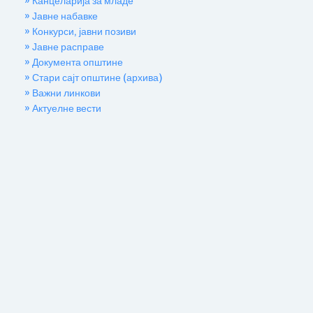
» Канцеларија за младе
» Јавне набавке
» Конкурси, јавни позиви
» Јавне расправе
» Документа општине
» Стари сајт општине (архива)
» Важни линкови
» Актуелне вести