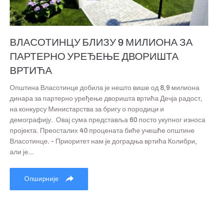
ВЛАСОТИНЦУ БЛИЗУ 9 МИЛИОНА ЗА
ПАРТЕРНО УРЕЂЕЊЕ ДВОРИШТА
ВРТИЋА
Општина Власотинце добила је нешто више од 8,9 милиона
динара за партерно уређење дворишта вртића Дечја радост,
на конкурсу Министарства за бригу о породици и
демографију. Овај сума представља 60 посто укупног износа
пројекта. Преосталих 40 процената биће учешће општине
Власотинце. - Приоритет нам је доградња вртића Колибри,
али је...
Опширније