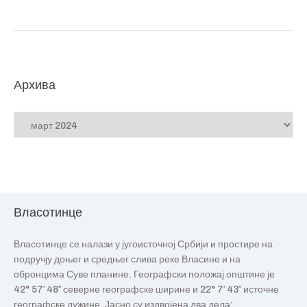
Архива
Власотинце
Власотинце се налази у југоисточној Србији и простире на
подручју доњег и средњег слива реке Власине и на
обронцима Суве планине. Географски положај општине је
42° 57′ 48″ северне географске ширине и 22° 7′ 43″ источне
географске дужине. Јасно су издвојена два дела: