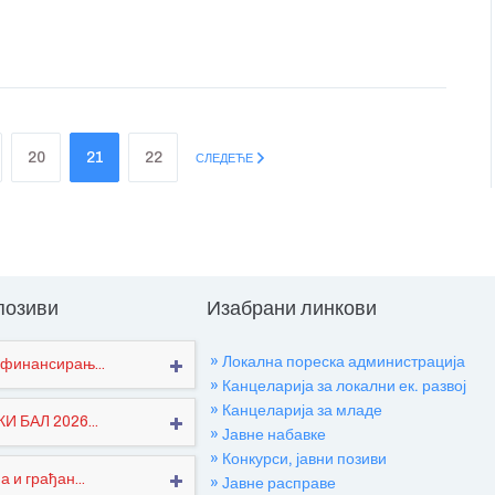
20
21
22
СЛЕДЕЋЕ
 позиви
Изабрани линкови
» Локална пореска администрација
финансирањ...
» Канцеларија за локални ек. развој
» Канцеларија за младе
 БАЛ 2026...
» Јавне набавке
» Конкурси, јавни позиви
 и грађан...
» Јавне расправе