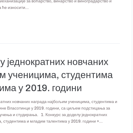
механизације за воћарство, винарство и виноградарство и
 ће износити...
у једнократних новчаних
м ученицима, студентима
има у 2019. години
кратних новчаних награда најбољим ученицима, студентима и
ине Власотинце у 2019. години, са циљем подстицања за
чења и студирања. 1. Конкурс за доделу једнократних
 студентима и младим талентима у 2019. години »...