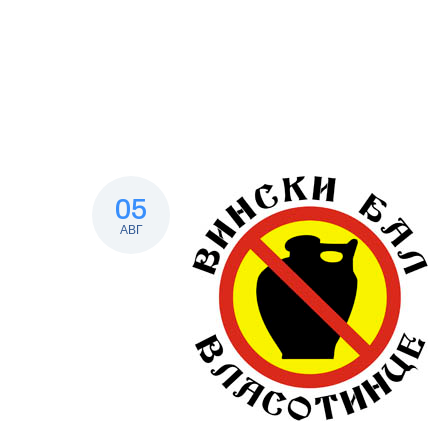
05
АВГ