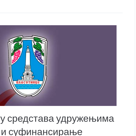
лу средстава удружењима
 и суфинансирање