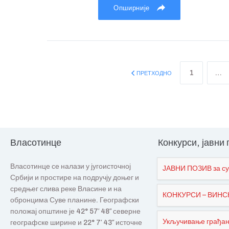
Опширније
1
…
ПРЕТХОДНО
Власотинце
Конкурси, јавни
Власотинце се налази у југоисточној
ЈАВНИ ПОЗИВ за су
Србији и простире на подручју доњег и
средњег слива реке Власине и на
КОНКУРСИ – ВИНСКИ
обронцима Суве планине. Географски
положај општине је 42° 57′ 48″ северне
Укључивање грађана
географске ширине и 22° 7′ 43″ источне