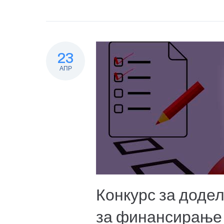
23
АПР
Конкурс за доде
за финансирање