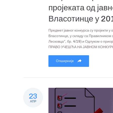
пројеката од јав
Власотинце у 201
Предмет јавног конкурса су пројекти у
Власотинце, у складу са Правилником 
Лесковца“, бр. 4/19) и Одлуком о прио
ПРАВО УЧЕШЋА НА ЈАВНОМ КОНКУРСУ П
Опширније
23
АПР