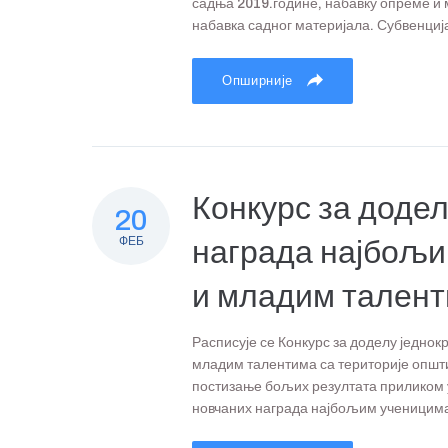
садња 2019.године, набавку опреме и 
набавка садног материјала. Субвенција
Опширније
Конкурс за додел
20
ФЕБ
награда најбољи
и младим талент
Расписује се Конкурс за доделу једно
младим талентима са територије општ
постизање бољих резултата приликом у
новчаних награда најбољим ученицима,