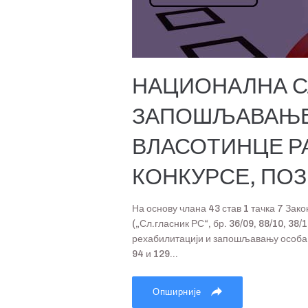
НАЦИОНАЛНА С
ЗАПОШЉАВАЊЕ
ВЛАСОТИНЦЕ Р
КОНКУРСЕ, ПО
На основу члана 43 став 1 тачка 7 За
(„Сл.гласник РС“, бр. 36/09, 88/10, 38/
рехабилитацији и запошљавању особа са
94 и 129...
Опширније