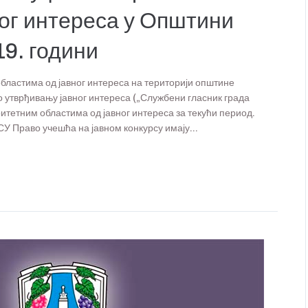
ног интереса у Општини
9. години
 областима од јавног интереса на територији општине
о утврђивању јавног интереса („Службени гласник града
ритетним областима од јавног интереса за текући период.
раво учешћа на јавном конкурсу имају...