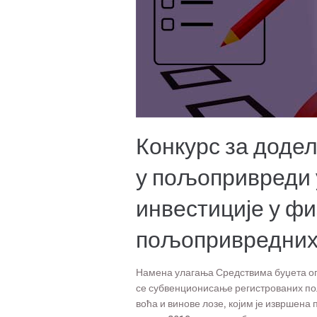
Конкурс за додел
у пољопривреди у
инвестиције у ф
пољопривредних
Намена улагања Средствима буџета оп
се субвенционисање регистрованих по
воћа и винове лозе, којим је извршена