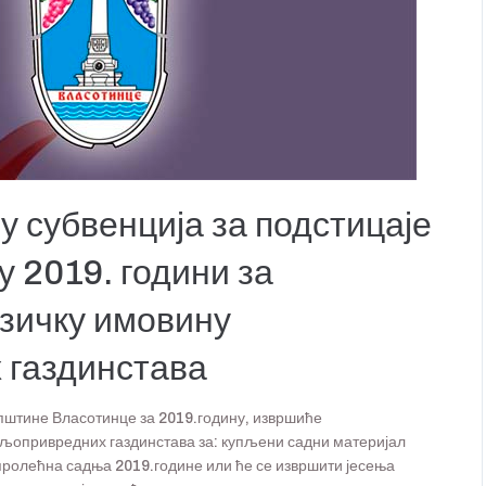
у субвенција за подстицаје
 2019. години за
изичку имовину
 газдинстава
штине Власотинце за 2019.годину, извршиће
љопривредних газдинстава за: купљени садни материјал
 пролећна садња 2019.године или ће се извршити јесења