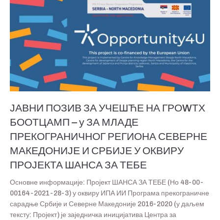
ЈАВНИ ПОЗИВ ЗА УЧЕШЋЕ НА ГРОWТХ
БООТЦАМП – у ЗА МЛАДЕ
ПРЕКОГРАНИЧНОГ РЕГИОНА СЕВЕРНЕ
МАКЕДОНИЈЕ И СРБИЈЕ У ОКВИРУ
ПРОЈЕКТА ШАНСА ЗА ТЕБЕ
Основне информације: Пројект ШАНСА ЗА ТЕБЕ (Но 48-00-
00164-2021-28-3) у оквиру ИПА ИИ Програма прекограничне
сарадње Србије и Северне Македоније 2016-2020 (у даљем
тексту: Пројект) је заједничка иницијатива Центра за