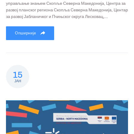
управљање знањем Скопље Северна Македонија, Центра за
развој планског региона Скопља Северна Македонија, Центар
за развој Јабланичког и Пчињског округа Лесковац,...
Опширније
15
ЈАН