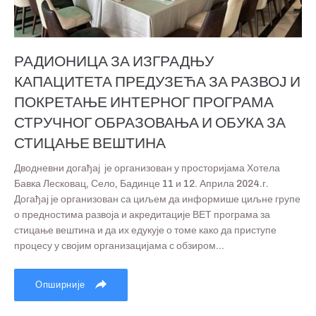
РАДИОНИЦА ЗА ИЗГРАДЊУ
КАПАЦИТЕТА ПРЕДУЗЕЋА ЗА РАЗВОЈ И
ПОКРЕТАЊЕ ИНТЕРНОГ ПРОГРАМА
СТРУЧНОГ ОБРАЗОВАЊА И ОБУКА ЗА
СТИЦАЊЕ ВЕШТИНА
Дводневни догађај је организован у просторијама Хотела
Бавка Лесковац, Село, Бадинце 11 и 12. Априла 2024.г.
Догађај је организован са циљем да информише циљне групе
о предностима развоја и акредитације ВЕТ програма за
стицање вештина и да их едукује о томе како да приступе
процесу у својим организацијама с обзиром...
Опширније