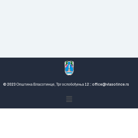
© 2023 Општина Власотинце, Трг ослобођења 12 :: office@vlasotince.rs