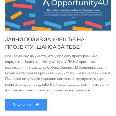
ЈАВНИ ПОЗИВ ЗА УЧЕШЋЕ НА
ПРОЈЕКТУ „ШАНСА ЗА ТЕБЕ“
Позивамо Вас да учествујете у пројекту прекограничне
сарадње „Шанса за тебе“ у оквиру ИПА ИИ програма
прекограничне сарадње Србија Северна Македонија. Јавни
позив је отворен за организације/институције из Јабланичког и
Пчињског округа и то јединице локалне самоуправе; микро,
мала и средња предузећа (привредна друштва); институције
формалног и неформалног образовања; занатске...
Опширније