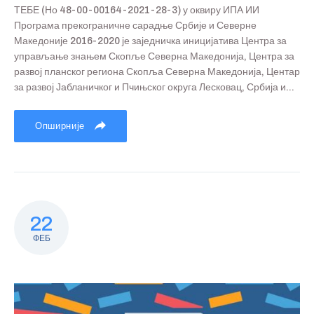
ТЕБЕ (Но 48-00-00164-2021-28-3) у оквиру ИПА ИИ
Програма прекограничне сарадње Србије и Северне
Македоније 2016-2020 је заједничка иницијатива Центра за
управљање знањем Скопље Северна Македонија, Центра за
развој планског региона Скопља Северна Македонија, Центар
за развој Јабланичког и Пчињског округа Лесковац, Србија и...
Опширније
22
ФЕБ