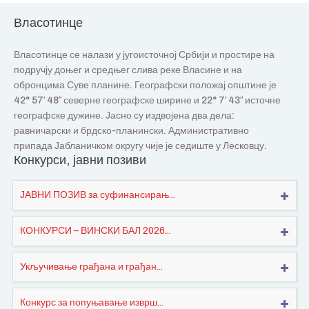
Власотинце
Власотинце се налази у југоисточној Србији и простире на
подручју доњег и средњег слива реке Власине и на
обронцима Суве планине. Географски положај општине је
42° 57′ 48″ северне географске ширине и 22° 7′ 43″ источне
географске дужине. Јасно су издвојена два дела:
равничарски и брдско-планински. Административно
припада Јабланичком округу чије је седиште у Лесковцу.
Конкурси, јавни позиви
ЈАВНИ ПОЗИВ за суфинансирањ...
КОНКУРСИ – ВИНСКИ БАЛ 2026...
Укључивање грађана и грађан...
Конкурс за попуњавање изврш...