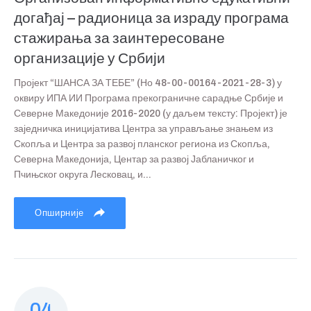
догађај – радионица за израду програма
стажирања за заинтересоване
организације у Србији
Пројект “ШАНСА ЗА ТЕБЕ” (Но 48-00-00164-2021-28-3) у
оквиру ИПА ИИ Програма прекограничне сарадње Србије и
Северне Македоније 2016-2020 (у даљем тексту: Пројект) је
заједничка иницијатива Центра за управљање знањем из
Скопља и Центра за развој планског региона из Скопља,
Северна Македонија, Центар за развој Јабланичког и
Пчињског округа Лесковац, и...
Опширније
04