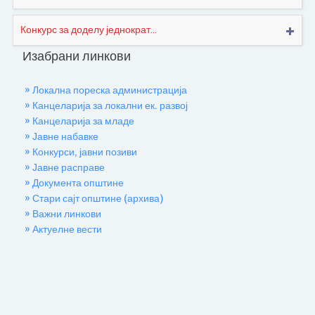
Конкурс за доделу једнократ...
Изабрани линкови
» Локална пореска администрација
» Канцеларија за локални ек. развој
» Канцеларија за младе
» Јавне набавке
» Конкурси, јавни позиви
» Јавне расправе
» Документа општине
» Стари сајт општине (архива)
» Важни линкови
» Актуелне вести