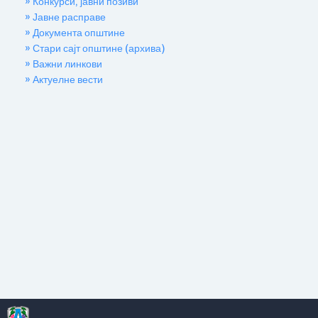
» Конкурси, јавни позиви
» Јавне расправе
» Документа општине
» Стари сајт општине (архива)
» Важни линкови
» Актуелне вести