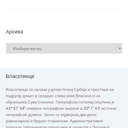
Архива
Власотинце
Власотинце се налази у југоисточној Србији и простире на
подручју доњег и средњег слива реке Власине и на
обронцима Суве планине. Географски положај општине је
42° 57′ 48″ северне географске ширине и 22° 7′ 43″ источне
географске дужине. Јасно су издвојена два дела:
равничарски и брдско-планински. Административно
припада Јабланичком округу чије је седиште у Лесковцу.