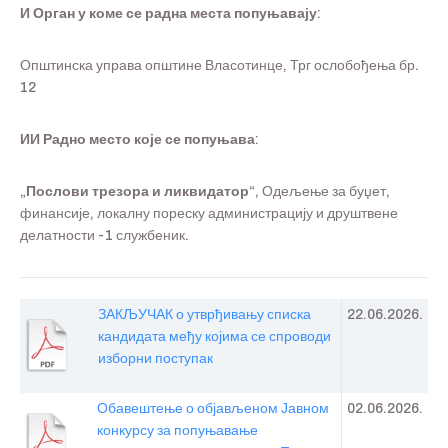
И Орган у коме се радна места попуњавају:
Општинска управа општине Власотинце, Трг ослобођења бр.
12
ИИ Радно место које се попуњава:
„Послови трезора и ликвидатор“,
Одељење за буџет,
финансије, локалну пореску администрацију и друштвене
делатности -1 службеник.
ЗАКЉУЧАК о утврђивању списка
22.06.2026.
кандидата међу којима се спроводи
изборни поступак
Обавештење о објављеном Јавном
02.06.2026.
конкурсу за попуњавање