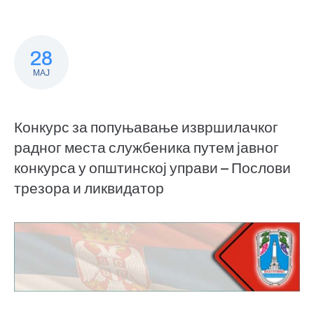
28
МАЈ
Конкурс за попуњавање извршилачког
радног места службеника путем јавног
конкурса у општинској управи – Послови
трезора и ликвидатор