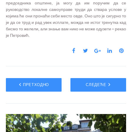
председника општине, ја могу да им поручим да се
руководство локалне самоуправе труди да ствара услове у
којима ће они пронаћи себи место овде. Оно што је сигурно то
је да се труд и рад увек исплате, можда не истог тренутка кад
бисмо то желели, али знање вам нико не може одузети – рекао
је Петровић.
ПРЕТХОДНО
СЛЕДЕЋЕ