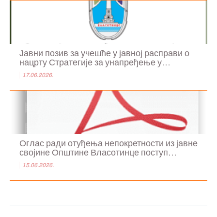
Јавни позив за учешће у јавној расправи о
нацрту Стратегије за унапређење у...
17.06.2026.
Оглас ради отуђења непокретности из јавне
својине Општине Власотинце поступ...
15.06.2026.