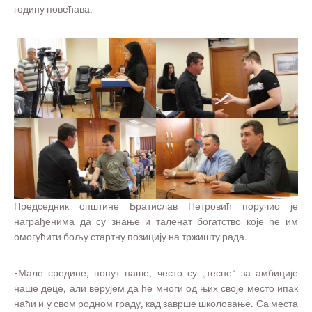
годину повећава.
Председник општине Братислав Петровић поручио је
награђенима да су знање и таленат богатство које ће им
омогућити бољу стартну позицију на тржишту рада.
-Мале средине, попут наше, често су „тесне“ за амбиције
наше деце, али верујем да ће многи од њих своје место ипак
наћи и у свом родном граду, кад заврше школовање. Са места