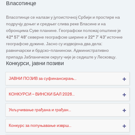
Власотинце
Власотинце се налази у југоисточној Србији и простире на
подручју доњег и средњег слива реке Власине и на
обронцима Суве планине. Географски положај општине је
42° 57′ 48″ северне географске ширине и 22° 7′ 43″ источне
географске дужине. Јасно су издвојена два дела:
равничарски и брдско-планински. Административно
припада Јабланичком округу чије је седиште у Лесковцу.
Конкурси, јавни позиви
ЈАВНИ ПОЗИВ за суфинансирањ...
КОНКУРСИ – ВИНСКИ БАЛ 2026...
Укључивање грађана и грађан...
Конкурс за попуњавање изврш...