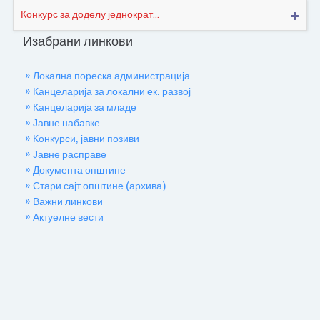
Конкурс за доделу једнократ...
Изабрани линкови
» Локална пореска администрација
» Канцеларија за локални ек. развој
» Канцеларија за младе
» Јавне набавке
» Конкурси, јавни позиви
» Јавне расправе
» Документа општине
» Стари сајт општине (архива)
» Важни линкови
» Актуелне вести