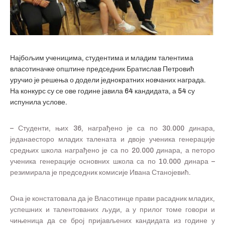
Најбољим ученицима, студентима и младим талентима
власотиначке општине председник Братислав Петровић
уручио је решења о додели једнократних новчаних награда.
На конкурс су се ове године јавила 64 кандидата, а 54 су
испунила услове.
– Студенти, њих 36, награђено је са по 30.000 динара,
једанаесторо младих талената и двоје ученика генерације
средњих школа награђено је са по 20.000 динара, а петоро
ученика генерације основних школа са по 10.000 динара –
резимирала је председник комисије Ивана Станојевић.
Она је констатовала да је Власотинце прави расадник младих,
успешних и талентованих људи, а у прилог томе говори и
чињеница да се број пријављених кандидата из године у