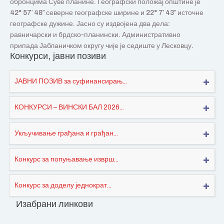
обронцима Суве планине. Географски положај општине је
42° 57′ 48″ северне географске ширине и 22° 7′ 43″ источне
географске дужине. Јасно су издвојена два дела:
равничарски и брдско-планински. Административно
припада Јабланичком округу чије је седиште у Лесковцу.
Конкурси, јавни позиви
ЈАВНИ ПОЗИВ за суфинансирањ...
КОНКУРСИ – ВИНСКИ БАЛ 2026...
Укључивање грађана и грађан...
Конкурс за попуњавање изврш...
Конкурс за доделу једнократ...
Изабрани линкови