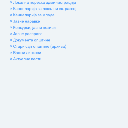
» Локална пореска администрација
» Канцеларија за локални ек. развој
» Канцеларија за младе
» Јавне набавке
» Конкурси, јавни позиви
» Јавне расправе
» Документа општине
» Стари сајт општине (архива)
» Важни линкови
» Актуелне вести