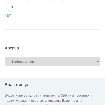
31
« јул
Архива
Власотинце
Власотинце се налази у југоисточној Србији и простире на
подручју доњег и средњег слива реке Власине и на