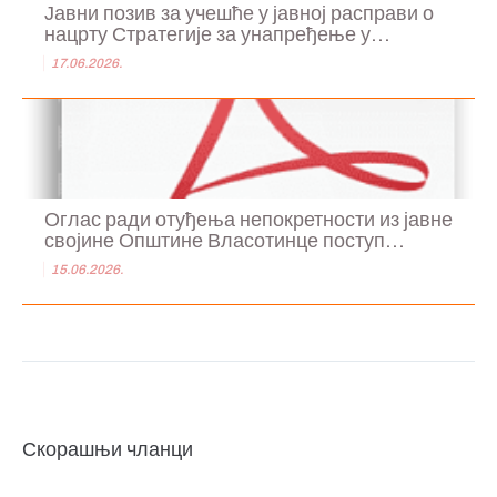
Јавни позив за учешће у јавној расправи о
нацрту Стратегије за унапређење у...
17.06.2026.
Оглас ради отуђења непокретности из јавне
својине Општине Власотинце поступ...
15.06.2026.
Скорашњи чланци