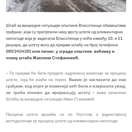
Штаб за ванредне ситуације општине Власотинце обавештава
грађане, који су претрпели неку врсту штете од елементарне
непогоде која је задесила Власотинце у ноћи између 10. и 11.
јануара, да штету могу да пријаве штабу на број телефона
065/2404282 или лично, у згради општине, већнику и
члану штаба Жаклини Стефановић.
– Те пријаве ће бити предате надлежној комисији за процену
штете, која ће изаћи на терен.
Важно је нагласити да они
грађани, код којих је комисија већ била и извршила увид,
не треба поново да пријављују штету
– каже начелник
Штаба за ванредне ситуације Иван Станковић.
Процена штете вршиће се по Упутству о јединственој
методологији за процену штете од елементарне непогоде.