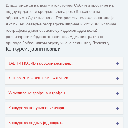
Власотинце се налази у југоисточној Србији и простире на
подручју доњег и средњег слива реке Власине и на
обронцима Суве планине. Географски положај општине је
42° 57′ 48″ северне географске ширине и 22° 7′ 43″ источне
географске дужине. Јасно су издвојена два дела:
равничарски и брдско-планински. Административно
припада Јабланичком округу чије је седиште у Лесковцу.
Конкурси, јавни позиви
ЈАВНИ ПОЗИВ за суфинансирањ...
КОНКУРСИ – ВИНСКИ БАЛ 2026...
Укључивање грађана и грађан...
Конкурс за попуњавање изврш...
Конкурс за доделу једнократ...