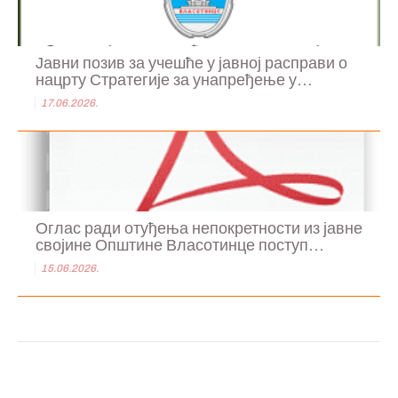
Јавни позив за учешће у јавној расправи о
нацрту Стратегије за унапређење у...
17.06.2026.
Оглас ради отуђења непокретности из јавне
својине Општине Власотинце поступ...
15.06.2026.