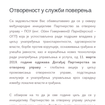
Отвореност у служби поверења
Са задовољством Вас обавештавамо да се у оквиру
међународне иницијативе Партнерство за отворену
управу – ПОУ (енг.
Опен Говернмент Парнтерсхип –
ОГП
) која је успостављена ради подршке владама у
циљу унапређења транспарентности, одговорности
власти, борбе против корупције, оснаживања грађана и
учешћа јавности, као и коришћења нових технологија
ради унапређења управљања и услуга, од
11. марта
2019. године
одржава Догађај Партнерства
за
отворену управу
– глобална акција у циљу
промовисања отворености управе, подстицања
инклузије и унапређења управљања кроз сарадњу
између локалне власти и грађана.
С обзиром на то да је ове године циљ да се у
иницијативу Партнерство за отворену управу укључе