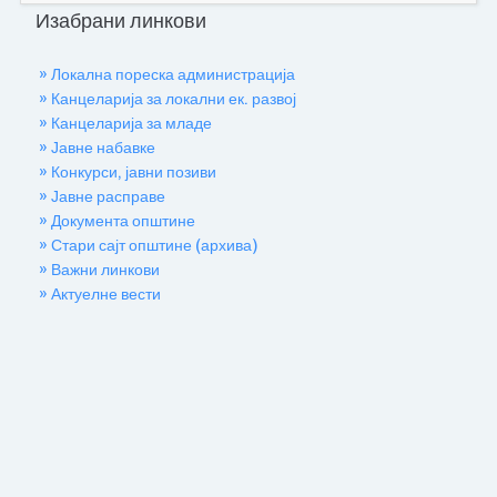
Изабрани линкови
» Локална пореска администрација
» Канцеларија за локални ек. развој
» Канцеларија за младе
» Јавне набавке
» Конкурси, јавни позиви
» Јавне расправе
» Документа општине
» Стари сајт општине (архива)
» Важни линкови
» Актуелне вести