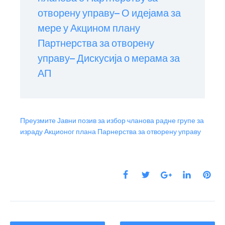
отворену управу
– О идејама за
мере у Акцином плану
Партнерства за отворену
управу
– Дискусија о мерама за
АП
Преузмите Јавни позив за избор чланова радне групе за
израду Акционог плана Парнерства за отворену управу