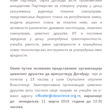
нови партнери, сврха Догађаја јесте промовисање
иницијативе Партнерство за отворену управу у циљу
укључивања јединица локалне самоуправе,
представљање Акционог плана на републичком нивоу,
модела акционог плана за локални ниво, као и
активности различитих државних институција, локалних
самоуправа, цивилног друштва, ИТ и пословне
заједнице у циљу унапређења транспарентности,
учешћа јавности, јавне одговорности и коришћења
нових технологија као инструмента за унапређење ових
вредности.
Овим путем позивамо представнике организација
цивилног друштва да присуствују Догађају
, чији је
почетак у 13 часова у сали Скупштине општине
Власотинце. Заинтересоване организације цивилног
друштва могу послати своје пријаве за учешће на е-
маил адресу
officeler@vlasotince.org.rs
,
најкасније
до понедељка, 11. марта 2019. године до 12:30
часова.