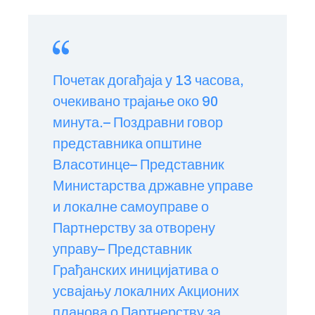
Почетак догађаја у 13 часова,
очекивано трајање око 90
минута.
– Поздравни говор
представника општине
Власотинце
– Представник
Министарства државне управе
и локалне самоуправе о
Партнерству за отворену
управу
– Представник
Грађанских иницијатива о
усвајању локалних Акционих
планова о Партнерству за