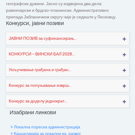
географске дужине. Јасно су издвојена два дела:
равничарски и брдско-планински. Административно
припада Јабланичком округу чије је седиште у Лесковцу.
Конкурси, јавни позиви
ЈАВНИ ПОЗИВ за суфинансирањ...
КОНКУРСИ – ВИНСКИ БАЛ 2026...
Укључивање грађана и грађан...
Конкурс за попуњавање изврш...
Конкурс за доделу једнократ...
Изабрани линкови
» Локална пореска администрација
» Канцеларија за локални ек. развој