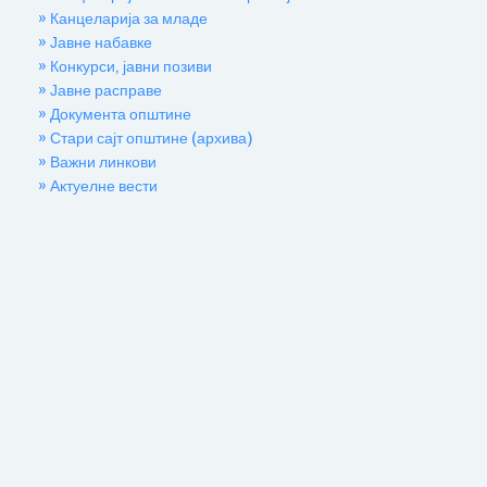
» Канцеларија за младе
» Јавне набавке
» Конкурси, јавни позиви
» Јавне расправе
» Документа општине
» Стари сајт општине (архива)
» Важни линкови
» Актуелне вести