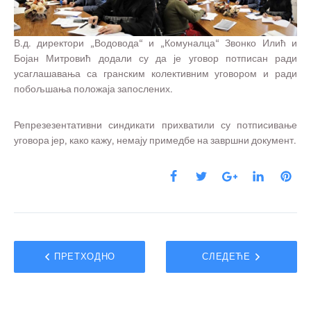
В.д. директори „Водовода“ и „Комуналца“ Звонко Илић и
Бојан Митровић додали су да је уговор потписан ради
усаглашавања са гранским колективним уговором и ради
побољшања положаја запослених.
Репрезезентативни синдикати прихватили су потписивање
уговора јер, како кажу, немају примедбе на завршни документ.
ПРЕТХОДНО
СЛЕДЕЋЕ