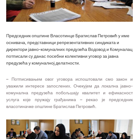
Председник општине Власотинце Братислав Петровић у име
оснивача, представници репрезентативних синдиката и
директори јавно-комуналних предузећа Водовод и Комуналац
потписали су данас посебни колективни уговор за јавна
предузећа у комуналној делатности.
– Потписивањем овог уговора испоштовали смо закон и
уважили интересе запослених. Очекујем да локална јавно-
комунална предузећа побољшају квалитет и ефикасност
услуга које пружају грађанима – рекао је председник
власотиначке општине Братислав Петровић.