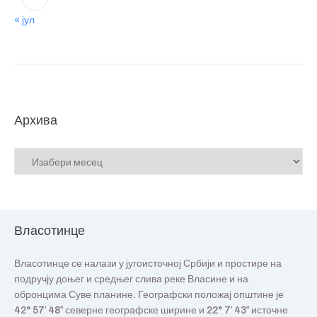
« јул
Архива
Власотинце
Власотинце се налази у југоисточној Србији и простире на
подручју доњег и средњег слива реке Власине и на
обронцима Суве планине. Географски положај општине је
42° 57′ 48″ северне географске ширине и 22° 7′ 43″ источне