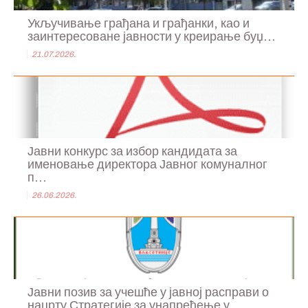
Укључивање грађана и грађанки, као и
заинтересоване јавности у креирање буџ...
21.07.2026.
Јавни конкурс за избор кандидата за
именовање директора Јавног комуналног
п...
26.06.2026.
Јавни позив за учешће у јавној расправи о
нацрту Стратегије за унапређење у...