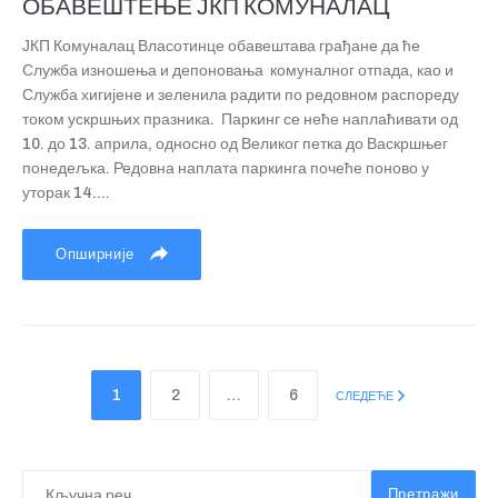
ОБАВЕШТЕЊЕ ЈКП КОМУНАЛАЦ
ЈКП Комуналац Власотинце обавештава грађане да ће
Служба изношења и депоновања комуналног отпада, као и
Служба хигијене и зеленила радити по редовном распореду
током ускршњих празника. Паркинг се неће наплаћивати од
10. до 13. априла, односно од Великог петка до Васкршњег
понедељка. Редовна наплата паркинга почеће поново у
уторак 14....
Опширније
1
2
…
6
СЛЕДЕЋЕ
Претражи