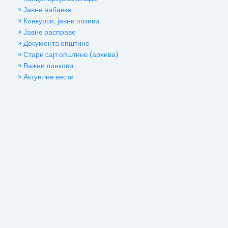
» Јавне набавке
» Конкурси, јавни позиви
» Јавне расправе
» Документа општине
» Стари сајт општине (архива)
» Важни линкови
» Актуелне вести