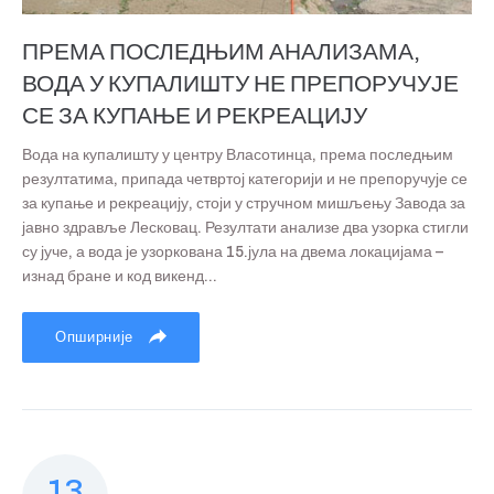
ПРЕМА ПОСЛЕДЊИМ АНАЛИЗАМА,
ВОДА У КУПАЛИШТУ НЕ ПРЕПОРУЧУЈЕ
СЕ ЗА КУПАЊЕ И РЕКРЕАЦИЈУ
Вода на купалишту у центру Власотинца, према последњим
резултатима, припада четвртој категорији и не препоручује се
за купање и рекреацију, стоји у стручном мишљењу Завода за
јавно здравље Лесковац. Резултати анализе два узорка стигли
су јуче, а вода је узоркована 15.јула на двема локацијама –
изнад бране и код викенд...
Опширније
13