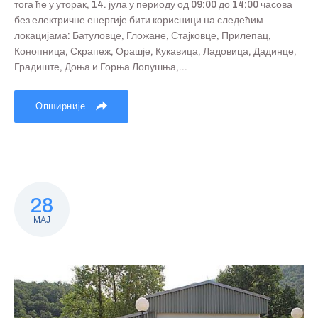
тога ће у уторак, 14. јула у периоду од 09:00 до 14:00 часова
без електричне енергије бити корисници на следећим
локацијама: Батуловце, Гложане, Стајковце, Прилепац,
Конопница, Скрапеж, Орашје, Кукавица, Ладовица, Дадинце,
Градиште, Доња и Горња Лопушња,...
Опширније
28
МАЈ