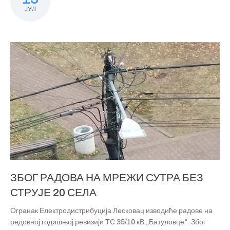
ЈУЛ
ЗБОГ РАДОВА НА МРЕЖИ СУТРА БЕЗ
СТРУЈЕ 20 СЕЛА
Огранак Електродистрибуција Лесковац изводиће радове на
редовној годишњој ревизији ТС 35/10 кВ „Батуловце“. Због