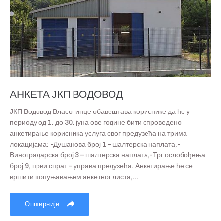
АНКЕТА ЈКП ВОДОВОД
ЈКП Водовод Власотинце обавештава кориснике да ће у
периоду од 1. до 30. јуна ове године бити спроведено
анкетирање корисника услуга овог предузећа на трима
локацијама: -Душанова број 1 – шалтерска наплата,-
Виноградарска број 3 – шалтерска наплата,-Трг ослобођења
број 9, први спрат – управа предузећа. Анкетирање ће се
вршити попуњавањем анкетног листа,...
Опширније