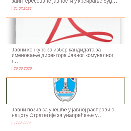
заинтересоване јавности у креирање буџ...
21.07.2026.
Јавни конкурс за избор кандидата за
именовање директора Јавног комуналног
п...
26.06.2026.
Јавни позив за учешће у јавној расправи о
нацрту Стратегије за унапређење у...
17.06.2026.