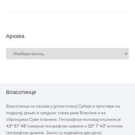
Архива
Власотинце
Власотинце се налази у југоисточној Србији и простире на
подручју доњег и средњег слива реке Власине и на
обронцима Суве планине. Географски положај општине је
42° 57′ 48″ северне географске ширине и 22° 7′ 43″ источне
географске дужине. Јасно су издвојена два дела: