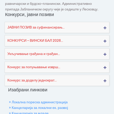
равничарски и брдско-планински. Административно
припада Јабланичком округу чије је седиште у Лесковцу.
Конкурси, јавни позиви
ЈАВНИ ПОЗИВ за суфинансирањ...
КОНКУРСИ – ВИНСКИ БАЛ 2026...
Укључивање грађана и грађан...
Конкурс за попуњавање изврш...
Конкурс за доделу једнократ...
Изабрани линкови
» Локална пореска администрација
» Канцеларија за локални ек. развој
» Канцеларија за младе