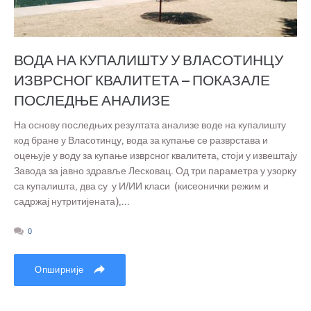
ВОДА НА КУПАЛИШТУ У ВЛАСОТИНЦУ
ИЗВРСНОГ КВАЛИТЕТА – ПОКАЗАЛЕ
ПОСЛЕДЊЕ АНАЛИЗЕ
На основу последњих резултата анализе воде на купалишту
код бране у Власотинцу, вода за купање се разврстава и
оцењује у воду за купање изврсног квалитета, стоји у извештају
Завода за јавно здравље Лесковац. Од три параметра у узорку
са купалишта, два су у И/ИИ класи (кисеонички режим и
садржај нутритијената),...
0
Опширније