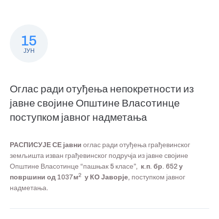
15
ЈУН
Оглас ради отуђења непокретности из
јавне својине Општине Власотинце
поступком јавног надметања
РАСПИСУЈЕ СЕ
јавни
оглас ради отуђења грађевинског
земљишта изван грађевинског подручја из јавне својине
Општине Власотинце “пашњак 5 класе”,
к.п. бр. 652 у
2
површини од 1037м
у КО Јаворје,
поступком јавног
надметања.