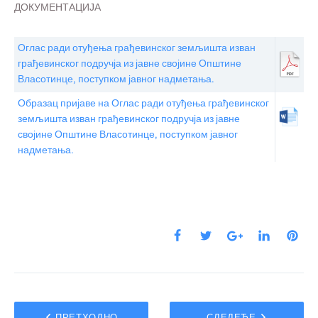
ДОКУМЕНТАЦИЈА
Оглас ради отуђења грађевинског земљишта изван
грађевинског подручја из јавне својине Општине
Власотинце
,
поступком јавног надметања.
Образац пријаве на Оглас ради отуђења грађевинског
земљишта изван грађевинског подручја из јавне
својине Општине Власотинце
,
поступком јавног
надметања.