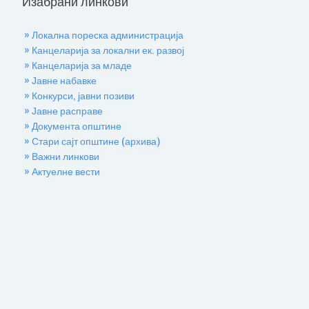
Изабрани линкови
» Локална пореска администрација
» Канцеларија за локални ек. развој
» Канцеларија за младе
» Јавне набавке
» Конкурси, јавни позиви
» Јавне расправе
» Документа општине
» Стари сајт општине (архива)
» Важни линкови
» Актуелне вести