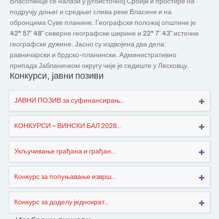
Власотинце се налази у југоисточној Србији и простире на
подручју доњег и средњег слива реке Власине и на
обронцима Суве планине. Географски положај општине је
42° 57′ 48″ северне географске ширине и 22° 7′ 43″ источне
географске дужине. Јасно су издвојена два дела:
равничарски и брдско-планински. Административно
припада Јабланичком округу чије је седиште у Лесковцу.
Конкурси, јавни позиви
ЈАВНИ ПОЗИВ за суфинансирањ...
КОНКУРСИ – ВИНСКИ БАЛ 2026...
Укључивање грађана и грађан...
Конкурс за попуњавање изврш...
Конкурс за доделу једнократ...