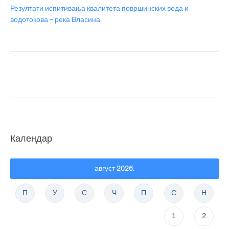
Резултати испитивања квалитета површинских вода и
водотокова – река Власина
Календар
август 2026.
П
У
С
Ч
П
С
Н
1
2