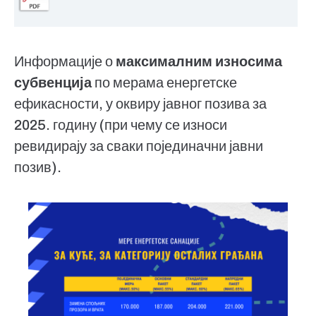
Информације о
максималним износима
субвенција
по мерама енергетске
ефикасности, у оквиру јавног позива за
2025. годину (при чему се износи
ревидирају за сваки појединачни јавни
позив).