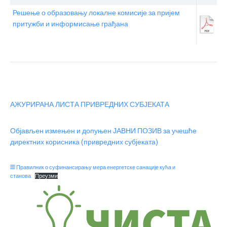
Решење о образовању локалне комисије за пријем
притужби и информисање грађана
АЖУРИРАНА ЛИСТА ПРИВРЕДНИХ СУБЈЕКАТА
Објављен измењен и допуњен ЈАВНИ ПОЗИВ за учешће
директних корисника (привредних субјеката)
Правилник о суфинансирању мера енергетске санације кућа и
станова
Преузми