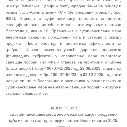
између Републике Србије и Међународне банке за обнову и
развој („Службени гласник РС – Међународни уговориˮ, број
6/22), Уговора о суфинансирању програма енергетске
санације породичних кућа и станова који спроводи општина
Власотинце, члана 19. Правилника о суфинансирању мера
енергетске санације, породичних кућа и станова у оквиру
пројекта „Чиста енергија и енергетска ефикасности за
грађане“, Јавног позива за учешће директних корисника
(привредних субјеката) у спровођењу мера енергетске
санације породичних кућа и станова на територији општине
Власотинце 01 број 400-67-1/2023 од 22.08.2023. године са
изменом и допуном бр. 400-67-84/23 од 02.12.2025. године и
одлуке општине Власотинце о расписивању јавног позива за
суфинансирање мера енергетске санације породичних кућа и
станова, објављује се,
ЈАВНИ ПОЗИВ
за суфинансирање мера енергетске санације породичних
кућа и станова на територији општине Власотинце за
2025
.
годину