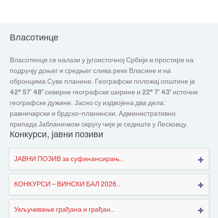
Власотинце
Власотинце се налази у југоисточној Србији и простире на
подручју доњег и средњег слива реке Власине и на
обронцима Суве планине. Географски положај општине је
42° 57′ 48″ северне географске ширине и 22° 7′ 43″ источне
географске дужине. Јасно су издвојена два дела:
равничарски и брдско-планински. Административно
припада Јабланичком округу чије је седиште у Лесковцу.
Конкурси, јавни позиви
ЈАВНИ ПОЗИВ за суфинансирањ...
КОНКУРСИ – ВИНСКИ БАЛ 2026...
Укључивање грађана и грађан...