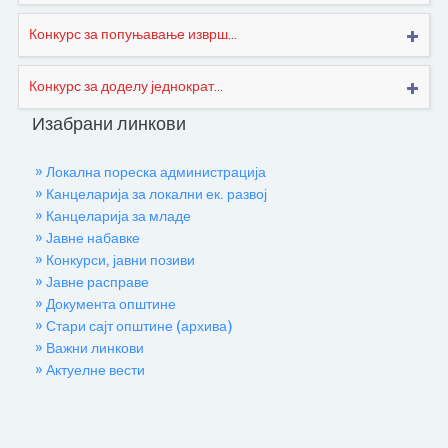
Конкурс за попуњавање изврш...
Конкурс за доделу једнократ...
Изабрани линкови
» Локална пореска администрација
» Канцеларија за локални ек. развој
» Канцеларија за младе
» Јавне набавке
» Конкурси, јавни позиви
» Јавне расправе
» Документа општине
» Стари сајт општине (архива)
» Важни линкови
» Актуелне вести