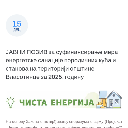
15
ДЕЦ
ЈАВНИ ПОЗИВ за суфинансирање мера
енергетске санације породичних кућа и
станова на територији општине
Власотинце за 2025. годину
На основу Закона о потврђивању споразума о зајму (Пројекат
„Чиста енергија и енергетска ефика-сности за грађане“)