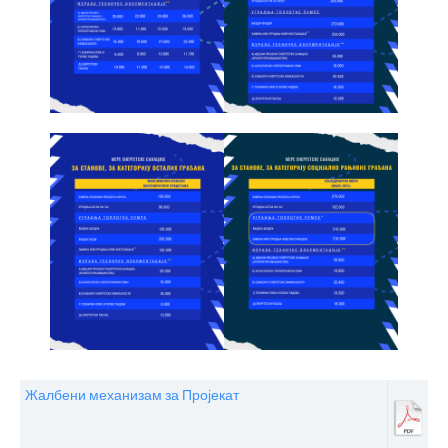
Жалбени механизам за Пројекат