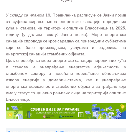
У складу са чланом 19. Правилника расписује се Јавни позив
за суфинансирање мера енергетске санације породичних
кућа и станова на територији општине Власотинце за 2025.
годину (у даљем тексту: Јавни позив). Мере енергетске
санације спроводе се кроз сарадњу са привредним субјектима
који се баве производњом, услугама и радовима на
енергетској санацији стамбених објеката.
Циљ спровођења мера енергетске санације породичних кућа
и станова је унапређење енергетске ефикасности у
стамбеном сектору и повећано коришћење обновљивих
извора енергије у домаћин-ствима, као и унапређење
енергетске ефикасности стамбених објеката за грађане који
имају статус со-цијално рањивих лица на територији општине
Власотинце.