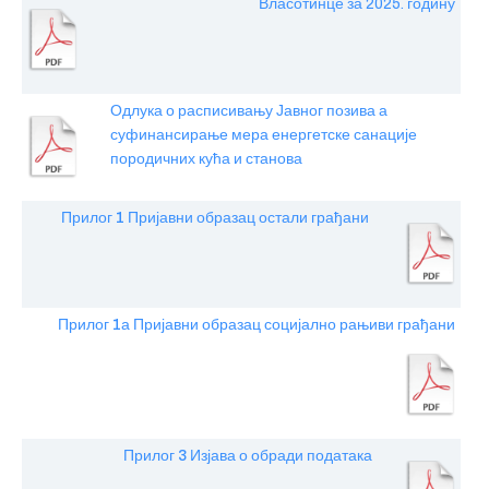
Власотинце за 2025. годину
Одлука о расписивању Јавног позива
а
суфинансирање мера енергетске санације
породичних кућа и станова
Прилог 1 Пријавни образац остали грађани
Прилог 1а Пријавни образац социјално рањиви грађани
Прилог 3 Изјава о обради података