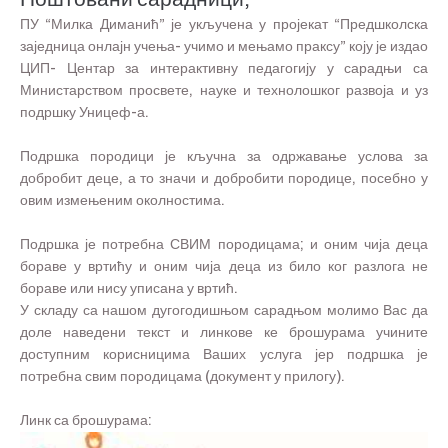
ПУ “Милка Диманић” је укључена у пројекат “Предшколска
заједница онлајн учења- учимо и мењамо праксу” коју је издао
ЦИП- Центар за интерактивну педагогију у сарадњи са
Министарством просвете, науке и технолошког развоја и уз
подршку Уницеф-а.
Подршка породици је кључна за одржавање услова за
добробит деце, а то значи и добробити породице, посебно у
овим измењеним околностима.
Подршка је потребна СВИМ породицама; и оним чија деца
бораве у вртићу и оним чија деца из било ког разлога не
бораве или нису уписана у вртић.
У складу са нашом дугогодишњом сарадњом молимо Вас да
доле наведени текст и линкове ке брошурама учините
доступним корисницима Ваших услуга јер подршка је
потребна свим породицама (документ у прилогу).
Линк са брошурама: