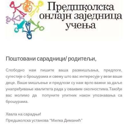
Поштовани сарадници/ родитељи,
Слободно нам пишите ваша размишљања, предлоге,
сугестије о брошурама и свему што вас интересује у вези ваше
деце. Ваше мишљење и предлози су нам врло важни за даље
унапређивање квалитета рада у оваквим околностима.Такође
вас молимо да попуните упитник након упознавања са
брошурама.
Хвала на сарадњи!
Предшколска установа “Милка Диманић”