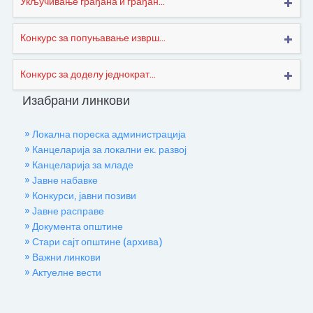
Укључивање грађана и грађан...
Конкурс за попуњавање изврш...
Конкурс за доделу једнократ...
Изабрани линкови
» Локална пореска администрација
» Канцеларија за локални ек. развој
» Канцеларија за младе
» Јавне набавке
» Конкурси, јавни позиви
» Јавне расправе
» Документа општине
» Стари сајт општине (архива)
» Важни линкови
» Актуелне вести