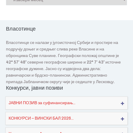
Власотинце
Власотинце се налази у југоисточној Србији и простире на
подручју доњег и средњег слива реке Власине и на
обронцима Суве планине. Географски положај општине је
42° 57′ 48″ северне географске ширине и 22° 7′ 43″ источне
географске дужине. Јасно су издвојена два дела:
равничарски и брдско-планински. Административно
припада Јабланичком округу чије је седиште у Лесковцу.
Конкурси, јавни позиви
ЈАВНИ ПОЗИВ за суфинансирањ...
КОНКУРСИ – ВИНСКИ БАЛ 2026...