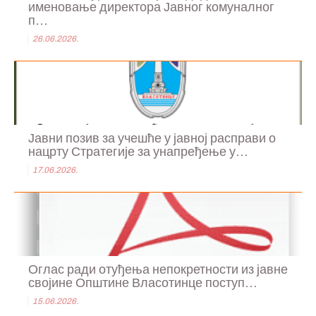
именовање директора Јавног комуналног
п...
26.06.2026.
Јавни позив за учешће у јавној расправи о
нацрту Стратегије за унапређење у...
17.06.2026.
Оглас ради отуђења непокретности из јавне
својине Општине Власотинце поступ...
15.06.2026.