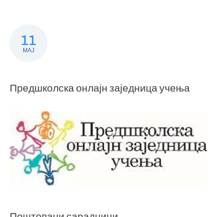
11
МАЈ
Предшколска онлајн заједница учења
Поштовани сарадници,