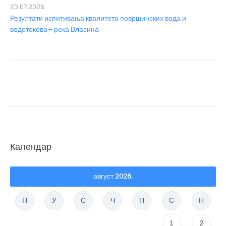
23.07.2026.
Резултати испитивања квалитета површинских вода и
водотокова – река Власина
Календар
август 2026.
П
У
С
Ч
П
С
Н
1
2