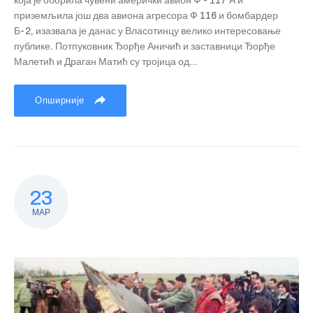
која је оборила чувени амерички авион Ф - 117 А и
приземљила још два авиона агресора Ф 116 и бомбардер
Б-2, изазвала је данас у Власотинцу велико интересовање
публике. Потпуковник Ђорђе Аничић и заставници Ђорђе
Малетић и Драган Матић су тројица од...
Опширније
23
МАР