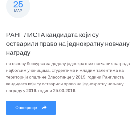
25
МАР
РАНГ ЛИСТА кандидата који су
остварили право на једнократну новчану
награду
по основу Конкурса за доделу једнократних новчаних награда
најбољим ученицима, студентима и младим талентима на
територији општине Власотинце у 2019. години Ранг листа
кандидата који су остварили право на једнократну новчану
награду у 2019. години 25.03.2019.
Опширније