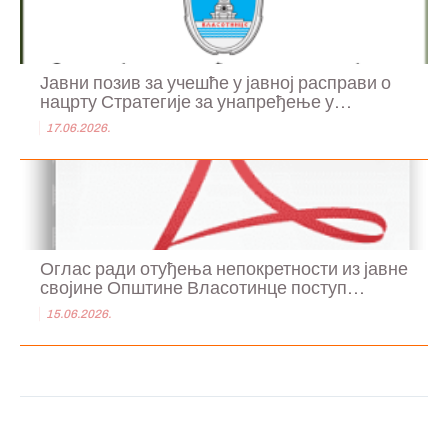
Јавни позив за учешће у јавној расправи о
нацрту Стратегије за унапређење у...
17.06.2026.
Оглас ради отуђења непокретности из јавне
својине Општине Власотинце поступ...
15.06.2026.