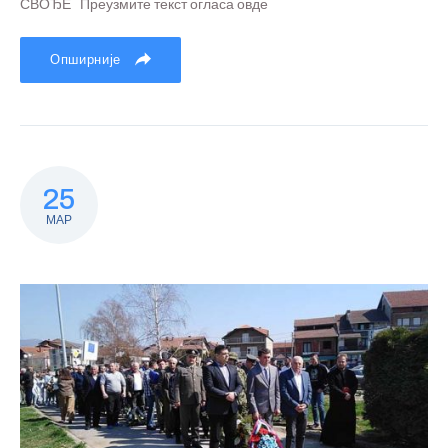
СВОЂЕ Преузмите текст огласа овде
Опширније
25
МАР