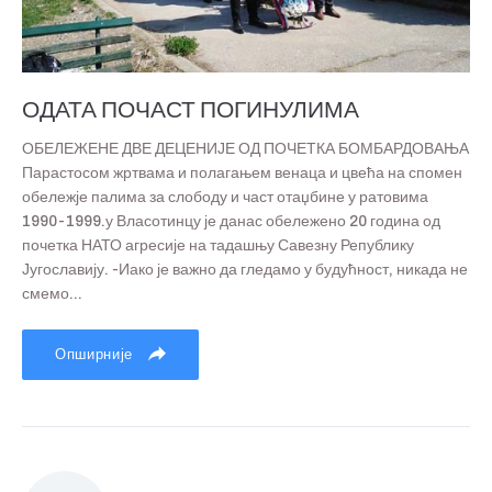
ОДАТА ПОЧАСТ ПОГИНУЛИМА
ОБЕЛЕЖЕНЕ ДВЕ ДЕЦЕНИЈЕ ОД ПОЧЕТКА БОМБАРДОВАЊА
Парастосом жртвама и полагањем венаца и цвећа на спомен
обележје палима за слободу и част отаџбине у ратовима
1990-1999.у Власотинцу је данас обележено 20 година од
почетка НАТО агресије на тадашњу Савезну Републику
Југославију. -Иако је важно да гледамо у будућност, никада не
смемо...
Опширније