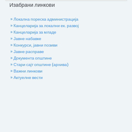
Изабрани линкови
» Локална пореска администрација
» Канцеларија за локални ек. развој
» Канцеларија за младе
» Јавне набавке
» Конкурси, јавни позиви
» Јавне расправе
» Документа општине
» Стари сајт општине (архива)
» Важни линкови
» Актуелне вести