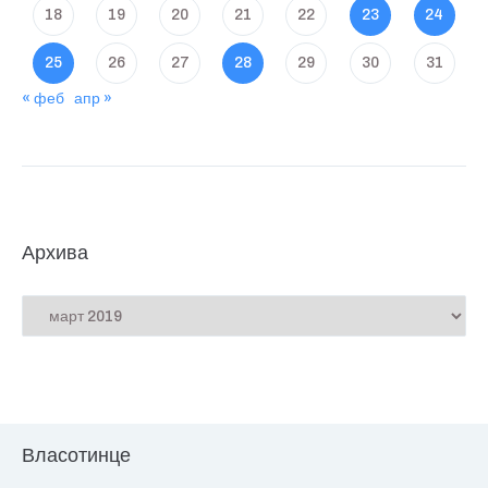
18
19
20
21
22
23
24
25
26
27
28
29
30
31
« феб
апр »
Архива
Власотинце