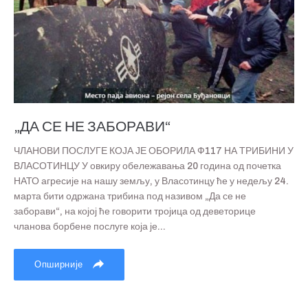
„ДА СЕ НЕ ЗАБОРАВИ“
ЧЛАНОВИ ПОСЛУГЕ КОЈА ЈЕ ОБОРИЛА Ф117 НА ТРИБИНИ У
ВЛАСОТИНЦУ У овкиру обележавања 20 година од почетка
НАТО агресије на нашу земљу, у Власотинцу ће у недељу 24.
марта бити одржана трибина под називом „Да се не
заборави“, на којој ће говорити тројица од деветорице
чланова борбене послуге која је...
Опширније