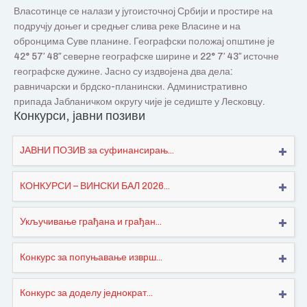
Власотинце се налази у југоисточној Србији и простире на
подручју доњег и средњег слива реке Власине и на
обронцима Суве планине. Географски положај општине је
42° 57′ 48″ северне географске ширине и 22° 7′ 43″ источне
географске дужине. Јасно су издвојена два дела:
равничарски и брдско-планински. Административно
припада Јабланичком округу чије је седиште у Лесковцу.
Конкурси, јавни позиви
ЈАВНИ ПОЗИВ за суфинансирањ...
КОНКУРСИ – ВИНСКИ БАЛ 2026...
Укључивање грађана и грађан...
Конкурс за попуњавање изврш...
Конкурс за доделу једнократ...