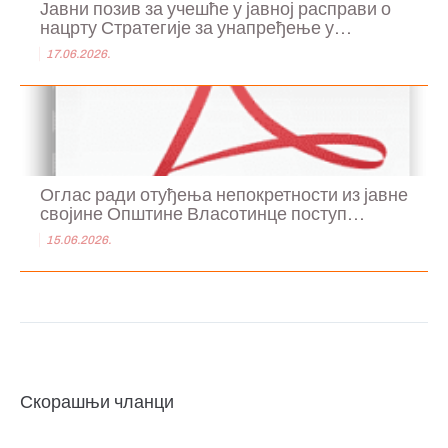
Јавни позив за учешће у јавној расправи о
нацрту Стратегије за унапређење у...
17.06.2026.
Оглас ради отуђења непокретности из јавне
својине Општине Власотинце поступ...
15.06.2026.
Скорашњи чланци