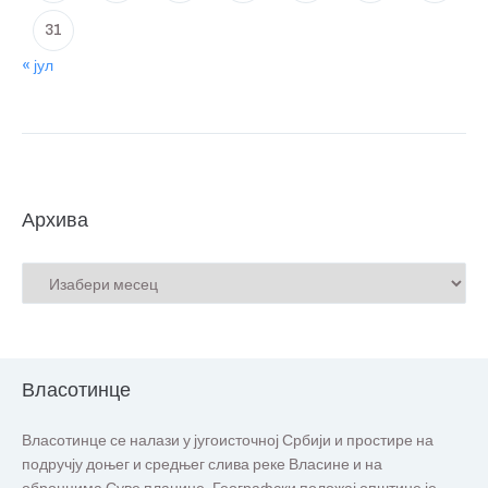
31
« јул
Архива
Власотинце
Власотинце се налази у југоисточној Србији и простире на
подручју доњег и средњег слива реке Власине и на