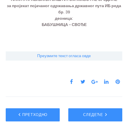
за пројекат појачаног одржавања државног пута ИБ реда
бр. 39
деоница:
БАБУШНИЦА – СВОЂЕ
Преузмите текст огласа овде
ПРЕТХОДНО
СЛЕДЕЋЕ