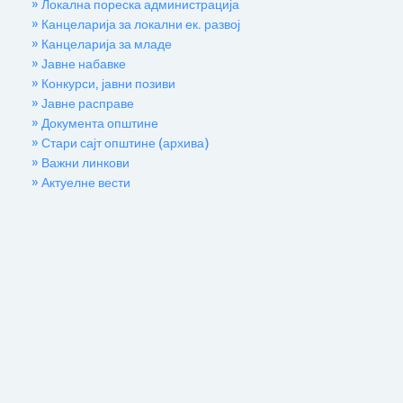
» Локална пореска администрација
» Канцеларија за локални ек. развој
» Канцеларија за младе
» Јавне набавке
» Конкурси, јавни позиви
» Јавне расправе
» Документа општине
» Стари сајт општине (архива)
» Важни линкови
» Актуелне вести