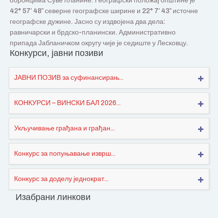
обронцима Суве планине. Географски положај општине је
42° 57′ 48″ северне географске ширине и 22° 7′ 43″ источне
географске дужине. Јасно су издвојена два дела:
равничарски и брдско-планински. Административно
припада Јабланичком округу чије је седиште у Лесковцу.
Конкурси, јавни позиви
ЈАВНИ ПОЗИВ за суфинансирањ...
КОНКУРСИ – ВИНСКИ БАЛ 2026...
Укључивање грађана и грађан...
Конкурс за попуњавање изврш...
Конкурс за доделу једнократ...
Изабрани линкови