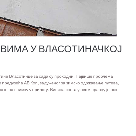
ЕВИМА У ВЛАСОТИНАЧКОЈ
тине Власотинце за сада су проходни. Највише проблема
е предузећа АБ Коп, задуженог за зимско одржавање путева,
ате на снимку у прилогу. Висина снега у овом правцу је око