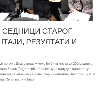
 СЕДНИЦИ СТАРОГ
ШТАЈИ, РЕЗУЛТАТИ И
и погон у Власотинцу у коме ће бити места за 200 радника,
штине Зоран Тодоровић, образлажући одлуку о одношењу
инског земљишта из јавне својине општине Власотинце које
и. Он је, на синоћњој...