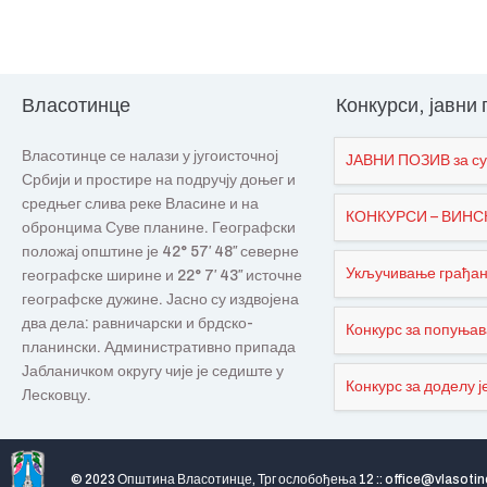
Власотинце
Конкурси, јавни
Власотинце се налази у југоисточној
ЈАВНИ ПОЗИВ за су
Србији и простире на подручју доњег и
средњег слива реке Власине и на
КОНКУРСИ – ВИНСКИ
обронцима Суве планине. Географски
положај општине је 42° 57′ 48″ северне
Укључивање грађана
географске ширине и 22° 7′ 43″ источне
географске дужине. Јасно су издвојена
два дела: равничарски и брдско-
Конкурс за попуњав
планински. Административно припада
Јабланичком округу чије је седиште у
Конкурс за доделу је
Лесковцу.
© 2023 Општина Власотинце, Трг ослобођења 12 :: office@vlasotin