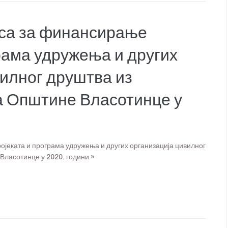
са за финансирање
рама удружења и других
вилног друштва из
а Општине Власотинце у
јеката и програма удружења и других организација цивилног
Власотинце у 2020. години »