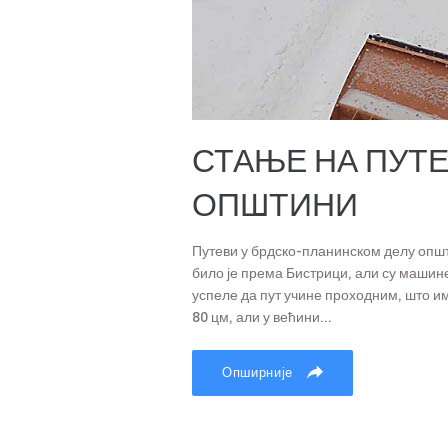
СТАЊЕ НА ПУТ
ОПШТИНИ
Путеви у брдско-планинском делу опш
било је према Бистрици, али су машин
успеле да пут учине проходним, што им
80 цм, али у већини...
Опширније