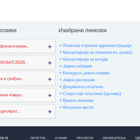
 позиви
Изабрани линкови
» Локална пореска администрација
финансирањ...
» Канцеларија за локални ек. развој
» Канцеларија за младе
 БАЛ 2026...
» Јавне набавке
» Конкурси, јавни позиви
 и грађан...
» Јавне расправе
» Документа општине
» Стари сајт општине (архива)
ање изврш...
» Важни линкови
» Актуелне вести
днократ...
ce.rs
ПОЧЕТНА
О НАМА
ПРОЈЕКТИ
ОБАВЕШТЕЊА
ГД