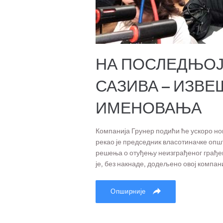
НА ПОСЛЕДЊОЈ
САЗИВА – ИЗВЕ
ИМЕНОВАЊА
Компанија Грунер подићи ће ускоро нов
рекао је председник власотиначке оп
решења о отуђењу неизграђеног грађев
је, без накнаде, додељено овој компаниј
Опширније