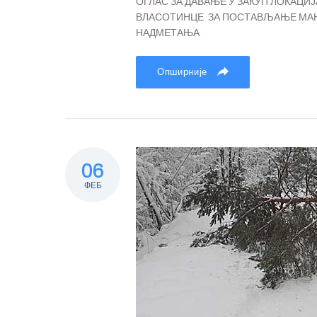
ОГЛАС ЗА ДАВАЊЕ У ЗАКУП ЛОКАЦ
ВЛАСОТИНЦЕ ЗА ПОСТАВЉАЊЕ МАЊ
НАДМЕТАЊА
Опширније
06
ФЕБ