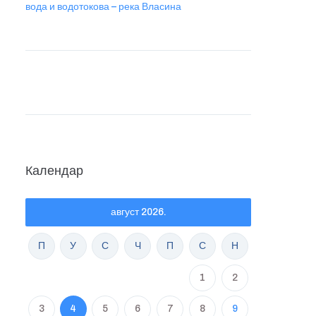
вода и водотокова – река Власина
Календар
август 2026.
П
У
С
Ч
П
С
Н
1
2
3
4
5
6
7
8
9