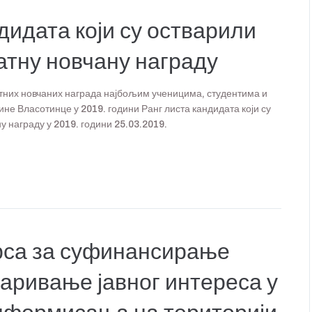
идата који су остварили
атну новчану награду
атних новчаних награда најбољим ученицима, студентима и
не Власотинце у 2019. години Ранг листа кандидата који су
у награду у 2019. години 25.03.2019.
рса за суфинансирање
варивање јавног интереса у