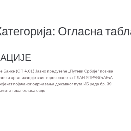
Категорија:
Огласна табл
ТАЦИЈЕ
е Банке (ОП 4.01) Јавно предузеће „Путеви Србије“ позива
гане и организације заинтересоване за ПЛАН УПРАВЉАЊА
ат појачаног одржавања државног пута ИБ реда бр. 39
ите текст огласа овде