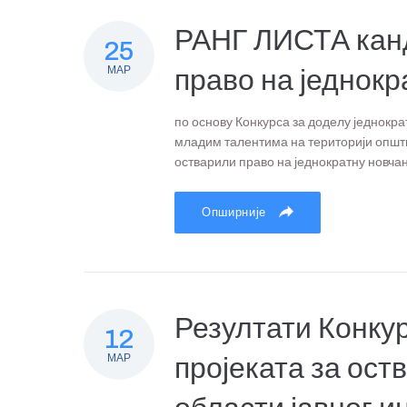
РАНГ ЛИСТА канд
25
МАР
право на једнокр
по основу Конкурса за доделу једнокр
младим талентима на територији општи
остварили право на једнократну новчан
Опширније
Резултати Конку
12
МАР
пројеката за ост