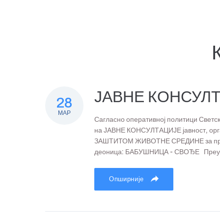
ЈАВНЕ КОНСУЛ
28
МАР
Сагласно оперативној политици Светск
на ЈАВНЕ КОНСУЛТАЦИЈЕ јавност, ор
ЗАШТИТОМ ЖИВОТНЕ СРЕДИНЕ за пројек
деоница: БАБУШНИЦА - СВОЂЕ Преузм
Опширније