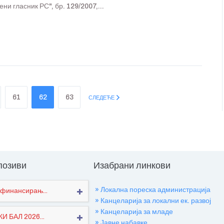
и гласник РС", бр. 129/2007,...
61
62
63
СЛЕДЕЋЕ
 позиви
Изабрани линкови
» Локална пореска администрација
финансирањ...
» Канцеларија за локални ек. развој
» Канцеларија за младе
 БАЛ 2026...
» Јавне набавке