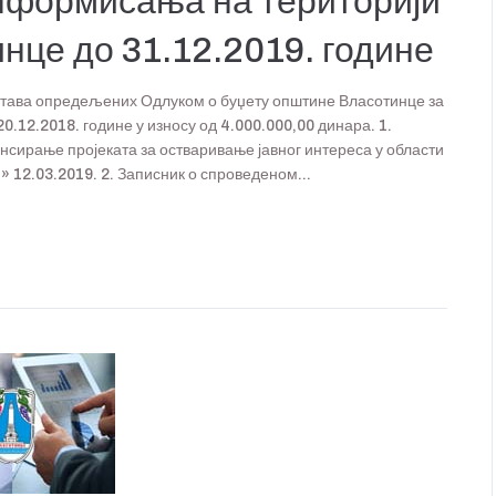
информисања на територији
нце до 31.12.2019. године
тава опредељених Одлуком о буџету општине Власотинце за
20.12.2018. године у износу од 4.000.000,00 динара. 1.
сирање пројеката за остваривање јавног интереса у области
 12.03.2019. 2. Записник о спроведеном...