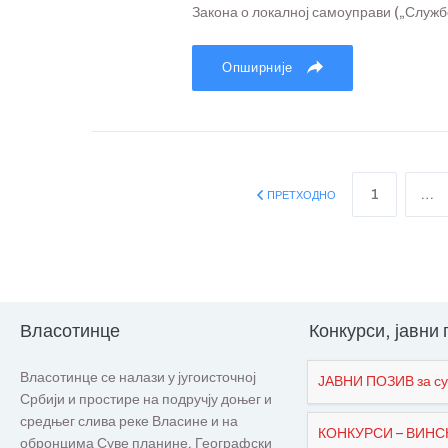
Закона о локалној самоуправи („Службен
Опширније
1
…
ПРЕТХОДНО
Власотинце
Конкурси, јавни
Власотинце се налази у југоисточној
ЈАВНИ ПОЗИВ за су
Србији и простире на подручју доњег и
средњег слива реке Власине и на
КОНКУРСИ – ВИНСКИ
обронцима Суве планине. Географски