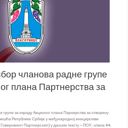
збор чланова радне групе
ног плана Партнерства за
 групе за израду Акционог плана Парнерства за отворену
учешћа Републике Србије у међународној иницијативи
 Говернмент Партнерсхип) у даљем тексту – ПОУ, члана 44.