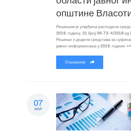
области јавног 
општине Власоти
Решењем је утврђена расподела средс
2019. годину, 01 број 06-72-4/2018 од 
Решење о додели средстава за суфинан
јавног информисања у 2019. години »»»
Опширније
07
МАР