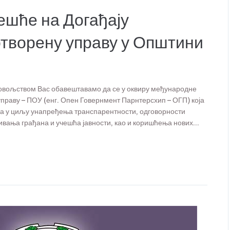
ешће на Догађају
отворену управу у Општини
овољством Вас обавештавамо да се у оквиру међународне
управу – ПОУ (енг. Опен Говернмент Парнтерсхип – ОГП) која
а у циљу унапређења транспарентности, одговорности
ивања грађана и учешћа јавности, као и коришћења нових...