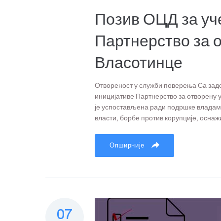
Позив ОЦД за уч
Партнерство за 
Власотинце
Отвореност у служби поверења Са зад
иницијативе Партнерство за отворену 
је успостављена ради подршке владам
власти, борбе против корупције, оснаж
Опширније
07