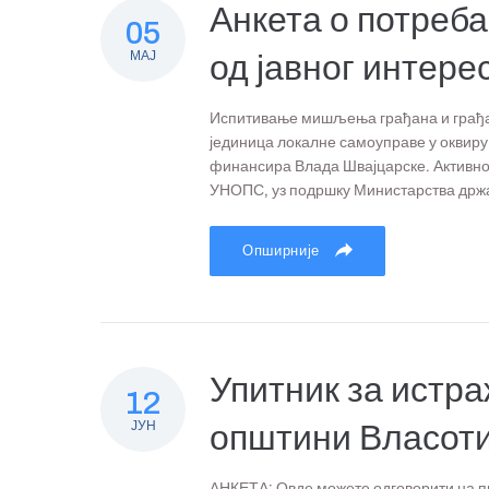
Анкета о потреб
05
МАЈ
од јавног интере
Испитивање мишљења грађана и грађан
јединица локалне самоуправе у оквиру
финансира Влада Швајцарске. Активно
УНОПС, уз подршку Министарства држав
Опширније
Упитник за истр
12
ЈУН
општини Власот
АНКЕТА: Овде можете одговорити на пи