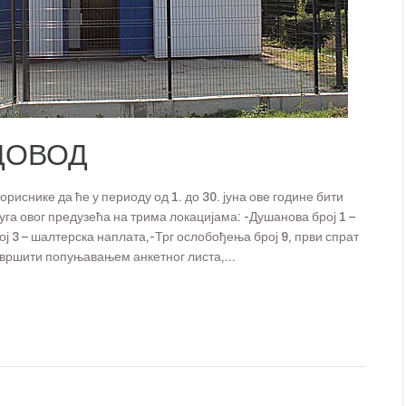
ДОВОД
иснике да ће у периоду од 1. до 30. јуна ове године бити
га овог предузећа на трима локацијама: -Душанова број 1 –
ј 3 – шалтерска наплата,-Трг ослобођења број 9, први спрат
 вршити попуњавањем анкетног листа,...