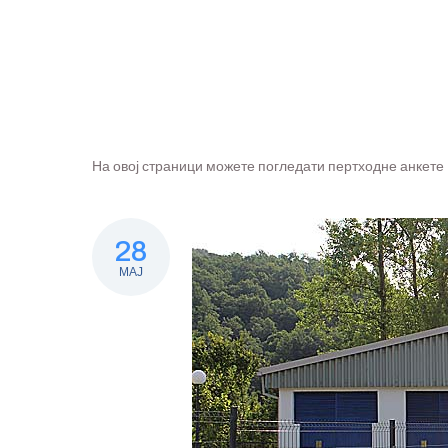
На овој страници можете погледати пертходне анкете
28
МАЈ