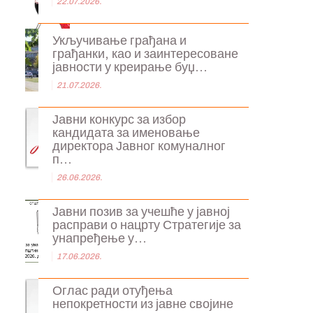
22.07.2026.
Укључивање грађана и
грађанки, као и заинтересоване
јавности у креирање буџ...
21.07.2026.
Јавни конкурс за избор
кандидата за именовање
директора Јавног комуналног
п...
26.06.2026.
Јавни позив за учешће у јавној
расправи о нацрту Стратегије за
унапређење у...
17.06.2026.
Оглас ради отуђења
непокретности из јавне својине