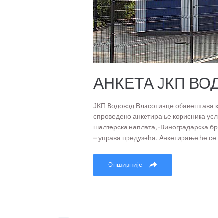
АНКЕТА ЈКП ВО
ЈКП Водовод Власотинце обавештава кор
спроведено анкетирање корисника услу
шалтерска наплата,-Виноградарска бро
– управа предузећа. Анкетирање ће се
Опширније