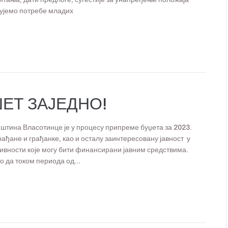
ујемо потребе младих
ЕТ ЗАЈЕДНО!
штина Власотинце је у процесу припреме буџета за 2023.
рађане и грађанке, као и осталу заинтересовану јавност у
тивности које могу бити финансирани јавним средствима.
 да током периода од...