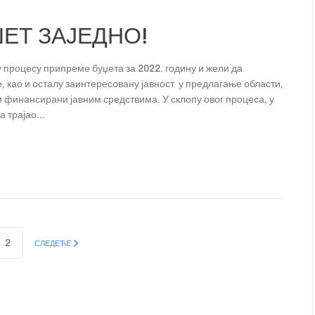
ЕТ ЗАЈЕДНО!
 процесу припреме буџета за 2022. годину и жели да
е, као и осталу заинтересовану јавност у предлагање области,
ти финансирани јавним средствима. У склопу овог процеса, у
 трајао...
2
СЛЕДЕЋЕ