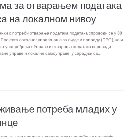
ама за отварањем података
са на локалном нивоу
ки о потреби отварања података података спроводи се у 30
 Пројекта локалног управљања за људе и природу (ПРО), који
ст унапређења еУправе и отварања података спроводи
не управе и локалне самоуправе, у сарадњи са...
аживање потреба младих у
инце
тања, дати предлоге, сугестије за унапређење положаја