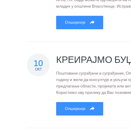
младих у општини Власотинце. Истраж
Опширније
КРЕИРАЈМО БУЏ
10
ОКТ
Поштовани суграђани и суграђанке, Оп
годину и жели да консултује и укључи г
предлагање области, пројеката или ак
Користимо ову прилику да Вас позовемо
Опширније