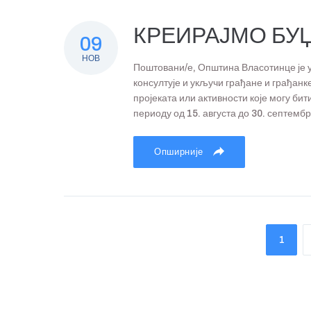
КРЕИРАЈМО БУЏ
09
НОВ
Поштовани/е, Општина Власотинце је у
консултује и укључи грађане и грађанк
пројеката или активности које могу би
периоду од 15. августа до 30. септембра
Опширније
1