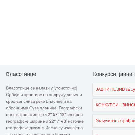
Власотинце
Конкурси, јавни
Власотинце се налази у југоисточној
ЈАВНИ ПОЗИВ за су
Србији и простире на подручју доњег и
средњег слива реке Власине и на
КОНКУРСИ – ВИНСКИ
обронцима Суве планине. Географски
положај општине је 42° 57′ 48″ северне
Укључивање грађана
географске ширине и 22° 7′ 43″ источне
географске дужине. Јасно су издвојена
два дела: равничарски и брдско-