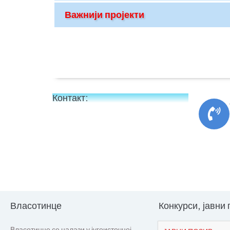
Важнији пројекти
Контакт:
Власотинце
Конкурси, јавни
Власотинце се налази у југоисточној