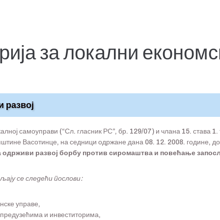
ија за локални економс
и развој
калној самоуправи (“Сл. гласник РС”, бр. 129/07) и члана 15. става 1
пштине Васотинце, на седници одржане дана 08. 12. 2008. године, д
за одрживи развој борбу против сиромаштва и повећање запос
вљају се следећи
послови:
нске управе,
 предузећима и инвеститорима,