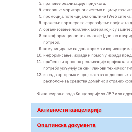
праћење реализације пријеката,
стварање мориторног система и циљу квалите
промоција потенцијала општине (Wеб сите-а,
тражење партнера за спровођење пројеката д
организовање локалних актера који су заинт
за информационе технологије (дневно ажурир
потреби,
комуницирање са донаторима и корисницима
информисање, израда и помоћ у изради предл
праћење и процена реализације пројеката и 
потреби укључују се сви чланови техничког ти
израда програма и пројеката за подношење за
расположива средства домаћих и страних фо
Финансирање рада Канцеларије за ЛЕР и за одрж
Активности канцеларије
Општинска документа