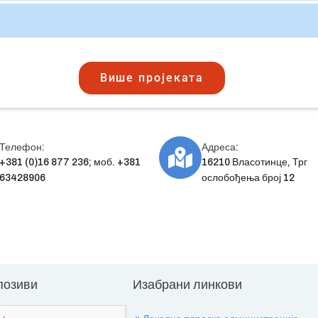
Више пројеката
Телефон:
Адреса:
+381 (0)16 877 236; моб. +381
16210 Власотинце, Трг
63428906
ослобођења број 12
 позиви
Изабрани линкови