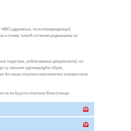
ПП, НВО,удружења, пољопривредници)
ла и позив, помоћ осталим радницима по
ање података, уобличавање докумената), по
ји су прошли одговарајуће обуке,
како би наша општина максимално искористила
и се из буџета општине Власотинце.