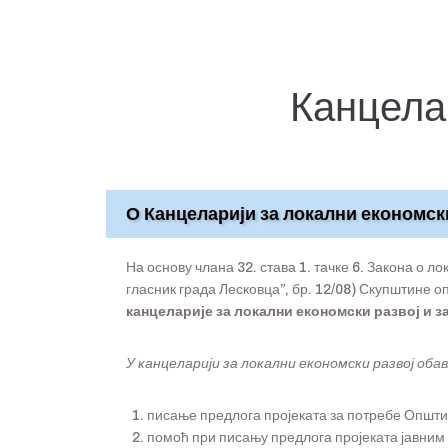
Канцелар
О Канцеларији за локални економск
На основу члана 32. става 1. тачке 6. Закона о ло
гласник града Лесковца”, бр. 12/08) Скупштине о
канцеларије за локални економски развој и 
У канцеларији за локални економски развој оба
писање предлога пројеката за потребе Општи
помоћ при писању предлога пројеката јавним