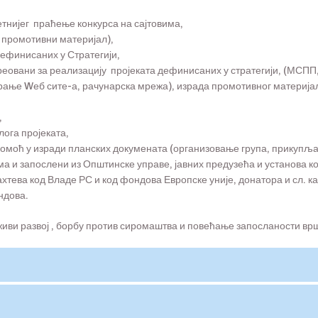
тнијег праћење конкурса на сајтовима,
 промотивни материјал),
ефинисаних у Стратегији,
ереовани за реализацију пројеката дефинисаних у стратегији, (МС
ање Wеб сите-а, рачунарска мрежа), израда промотивног материја
,
ога пројеката,
помоћ у изради планских докумената (организовање група, прикупљ
ма и запослени из Општинске управе, јавних предузећа и установа ко
хтева код Владе РС и код фондова Европске уније, донатора и сл. 
ндова.
иви развој , борбу против сиромаштва и повећање запосланости врш