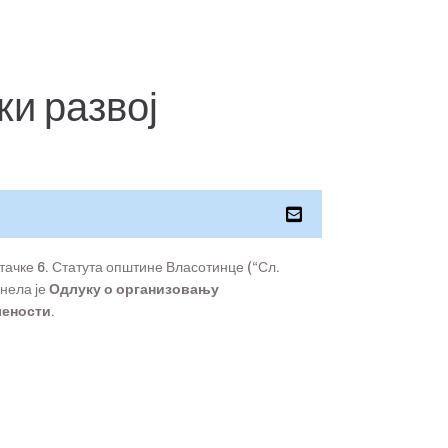
ки развој
. тачке 6. Статута општине Власотинце (“Сл.
онела је
Одлуку о организовању
лености.