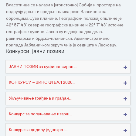
Власотинце се налази у југоисточној Србији и простире на
подручју доњег и средњег слива реке Власине и на
обронцима Суве планине. Географски положај општине је
42° 57′ 48″ северне географске ширине и 22° 7′ 43″ источне
географске дужине. Јасно су издвојена два дела:
равничарски и брдско-планински. Административно
припада Јабланичком округу чије је седиште у Лесковцу.
Конкурси, јавни позиви
ЈАВНИ ПОЗИВ за суфинансирањ...
КОНКУРСИ – ВИНСКИ БАЛ 2026...
Укључивање грађана и грађан...
Конкурс за попуњавање изврш...
Конкурс за доделу једнократ...