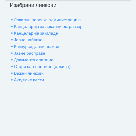
Изабрани линкови
» Локална пореска администрација
» Канцеларија за локални ек. развој
» Канцеларија за младе
» Јавне набавке
» Конкурси, јавни позиви
» Јавне расправе
» Документа општине
» Стари сајт општине (архива)
» Важни линкови
» Актуелне вести