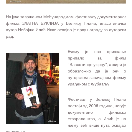
На јуче завршеном Међународмом фестивалу документарног
филма ЗЛАТНА БУКЛИЈА у Великој Плани, власотиначки
аутор Небојша Илић Илке освојио је прву награду за ауторски
рад.
Њему је ово признање
припало за филм
“Власотинце у срцу”, а жири је
образложио да је реч о
ауторском завичајном филму
урађеном с љубављу
Фестивал у Великој Плани
постоји од 2006.године, негује
документано филмско
стваралаштво, а Илић је на
њему већ више пута освајао
признања.