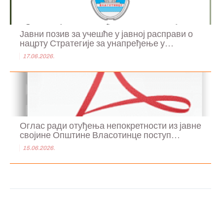
Јавни позив за учешће у јавној расправи о
нацрту Стратегије за унапређење у...
17.06.2026.
Оглас ради отуђења непокретности из јавне
својине Општине Власотинце поступ...
15.06.2026.