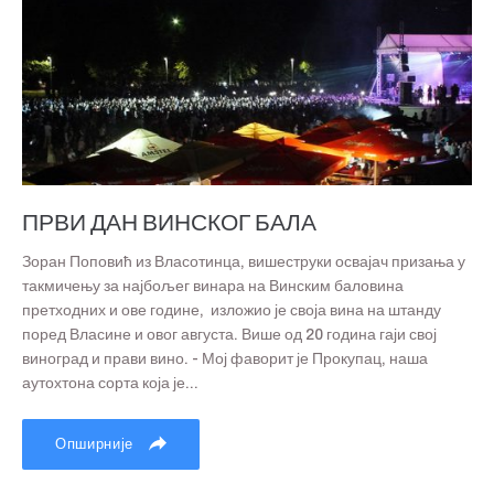
ПРВИ ДАН ВИНСКОГ БАЛА
Зоран Поповић из Власотинца, вишеструки освајач призања у
такмичењу за најбољег винара на Винским баловина
претходних и ове године, изложио је своја вина на штанду
поред Власине и овог августа. Више од 20 година гаји свој
виноград и прави вино. - Мој фаворит је Прокупац, наша
аутохтона сорта која је...
Опширније