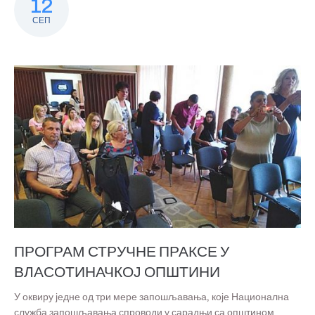
12
СЕП
ПРОГРАМ СТРУЧНЕ ПРАКСЕ У
ВЛАСОТИНАЧКОЈ ОПШТИНИ
У оквиру једне од три мере запошљавања, које Национална
служба запошљавања спроводи у сарадњи са општином