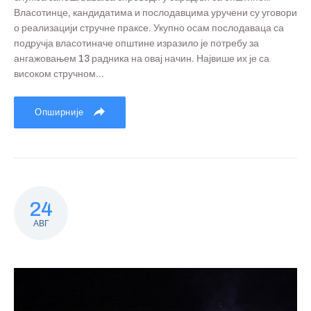
Власотинце, кандидатима и послодавцима уручени су уговори
о реализацији стручне праксе. Укупно осам послодаваца са
подручја власотиначе општине изразило је потребу за
ангажовањем 13 радника на овај начин. Највише их је са
високом стручном...
Опширније
24
АВГ