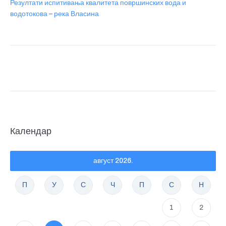
Резултати испитивања квалитета површинских вода и
водотокова – река Власина
Календар
август 2026.
П
У
С
Ч
П
С
Н
1
2