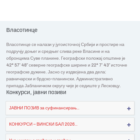
Власотинце
Власотинце се налази у југоисточној Србији и простире на
подручју доњег и средњег слива реке Власине и на
обронцима Суве планине. Географски положај општине је
42° 57′ 48″ северне географске ширине и 22° 7′ 43″ источне
географске дужине. Јасно су издвојена два дела:
равничарски и брдско-планински. Административно
припада Јабланичком округу чије је седиште у Лесковцу.
Конкурси, јавни позиви
ЈАВНИ ПОЗИВ за суфинансирањ...
КОНКУРСИ – ВИНСКИ БАЛ 2026...