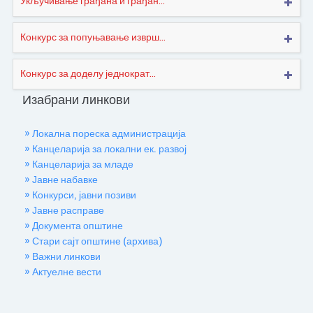
Укључивање грађана и грађан...
Конкурс за попуњавање изврш...
Конкурс за доделу једнократ...
Изабрани линкови
» Локална пореска администрација
» Канцеларија за локални ек. развој
» Канцеларија за младе
» Јавне набавке
» Конкурси, јавни позиви
» Јавне расправе
» Документа општине
» Стари сајт општине (архива)
» Важни линкови
» Актуелне вести