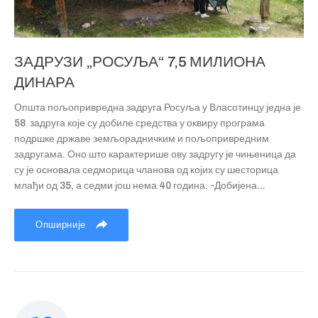
ЗАДРУЗИ „РОСУЉА“ 7,5 МИЛИОНА
ДИНАРА
Општа пољопривредна задруга Росуља у Власотинцу једна је
58 задруга које су добиле средства у оквиру програма
подршке државе земљорадничким и пољопривредним
задругама. Оно што карактерише ову задругу је чињеница да
су је основала седморица чланова од којих су шесторица
млађи од 35, а седми још нема 40 година. -Добијена...
Опширније