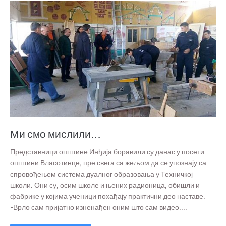
Ми смо мислили…
Представници општине Инђија боравили су данас у посети
општини Власотинце, пре свега са жељом да се упознају са
спровођењем система дуалног образовања у Техничкој
школи. Они су, осим школе и њених радионица, обишли и
фабрике у којима ученици похађају практични део наставе.
-Врло сам пријатно изненађен оним што сам видео....