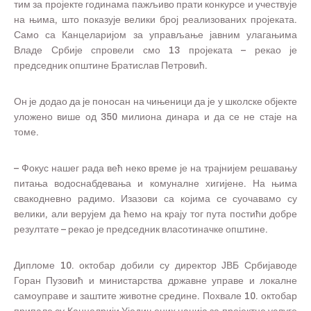
тим за пројекте годинама пажљиво прати конкурсе и учествује
на њима, што показује велики број реализованих пројеката.
Само са Канцеларијом за управљање јавним улагањима
Владе Србије спровели смо 13 пројеката – рекао је
председник општине Братислав Петровић.
Он је додао да је поносан на чињеници да је у школске објекте
уложено више од 350 милиона динара и да се не стаје на
томе.
– Фокус нашег рада већ неко време је на трајнијем решавању
питања водоснабдевања и комуналне хигијене. На њима
свакодневно радимо. Изазови са којима се суочавамо су
велики, али верујем да ћемо на крају тог пута постићи добре
резултате – рекао је председник власотиначке општине.
Дипломе 10. октобар добили су директор ЈВБ Србијаводе
Горан Пузовић и министарства државне управе и локалне
самоуправе и заштите животне средине. Похвале 10. октобар