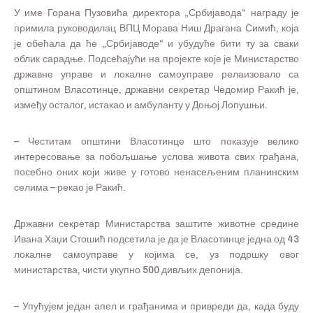
У име Горана Пузовића директора „Србијавода“ награду је
примила руководилац ВПЦ Морава Ниш Драгана Симић, која
је обећала да ће „Србијаводе“ и убудуће бити ту за сваки
облик сарадње. Подсећајући на пројекте које је Министарство
државне управе и локалне самоуправе релаизовало са
општином Власотинце, државни секретар Чедомир Ракић је,
између осталог, истакао и амбуланту у Доњој Лопушњи.
– Честитам општини Власотинце што показује велико
интересовање за побољшање услова живота свих грађана,
посебно оних који живе у готово ненасељеним планинским
селима – рекао је Ракић.
Државни секретар Министарства заштите животне средине
Ивана Хаџи Стошић подсетила је да је Власотинце једна од 43
локалне самоуправе у којима се, уз подршку овог
министарства, чисти укупно 500 дивљих депонија.
– Упућујем један апел и грађанима и привреди да, када буду