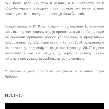
очишћење депоније, тако и остане, а министарство ће и
убудуће улагати и подржати све пројекте који имају за циљ
заштиту животне средине – рекла је Хаџи Стошић.
Представници УНОПС-а похвалили су општину Власотинце
као локалну самоуправу која је препознала да треба да ради
на примени принципа доброг управљања, а представник
неформалне групе Власинска вила Татјана Илић захвалила је
на признању, подсећајући да је ова група од 2017. године
реализовала око 70 акција, од којих су највећу пажњу
привукле оне везане за уређење животне средине.
У музичком делу програма наступила је вокална група
Либеро.
ВИДЕО