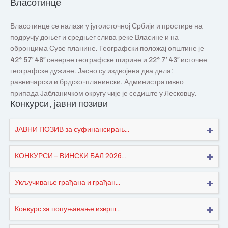
Власотинце
Власотинце се налази у југоисточној Србији и простире на
подручју доњег и средњег слива реке Власине и на
обронцима Суве планине. Географски положај општине је
42° 57′ 48″ северне географске ширине и 22° 7′ 43″ источне
географске дужине. Јасно су издвојена два дела:
равничарски и брдско-планински. Административно
припада Јабланичком округу чије је седиште у Лесковцу.
Конкурси, јавни позиви
ЈАВНИ ПОЗИВ за суфинансирањ...
КОНКУРСИ – ВИНСКИ БАЛ 2026...
Укључивање грађана и грађан...
Конкурс за попуњавање изврш...