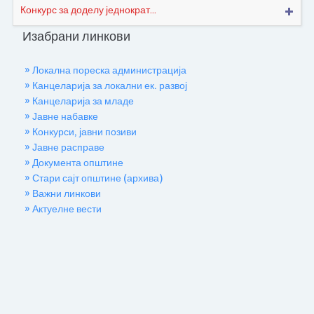
Конкурс за доделу једнократ...
Изабрани линкови
» Локална пореска администрација
» Канцеларија за локални ек. развој
» Канцеларија за младе
» Јавне набавке
» Конкурси, јавни позиви
» Јавне расправе
» Документа општине
» Стари сајт општине (архива)
» Важни линкови
» Актуелне вести