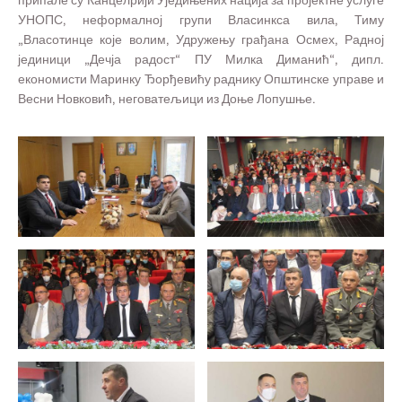
припале су Канцелрији Уједињених нација за пројектне услуге
УНОПС, неформалној групи Власинкса вила, Тиму
„Власотинце које волим, Удружењу грађана Осмех, Радној
јединици „Дечја радост“ ПУ Милка Диманић“, дипл.
економисти Маринку Ђорђевићу раднику Општинске управе и
Весни Новковић, неговатељици из Доње Лопушње.