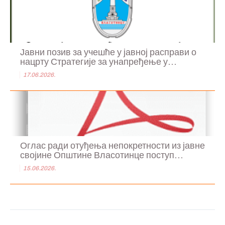
Јавни позив за учешће у јавној расправи о
нацрту Стратегије за унапређење у...
17.06.2026.
Оглас ради отуђења непокретности из јавне
својине Општине Власотинце поступ...
15.06.2026.