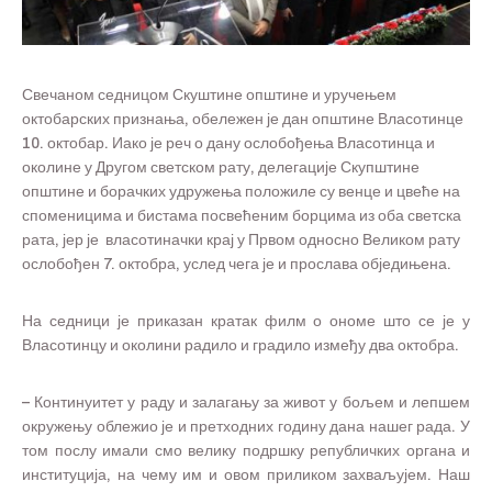
Свечаном седницом Скуштине општине и уручењем
октобарских признања, обележен је дан општине Власотинце
10. октобар. Иако је реч о дану ослобођења Власотинца и
околине у Другом светском рату, делегације Скупштине
општине и борачких удружења положиле су венце и цвеће на
споменицима и бистама посвећеним борцима из оба светска
рата, јер је власотиначки крај у Првом односно Великом рату
ослобођен 7. октобра, услед чега је и прослава обједињена.
На седници је приказан кратак филм о ономе што се је у
Власотинцу и околини радило и градило између два октобра.
– Континуитет у раду и залагању за живот у бољем и лепшем
окружењу облежио је и претходних годину дана нашег рада. У
том послу имали смо велику подршку републичких органа и
институција, на чему им и овом приликом захваљујем. Наш