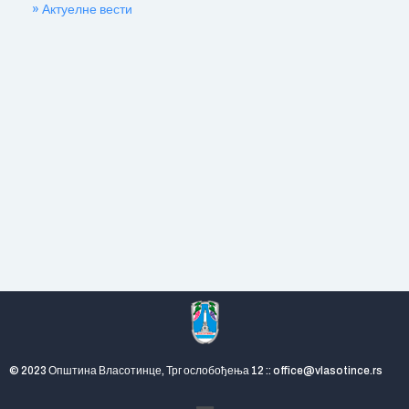
» Актуелне вести
© 2023 Општина Власотинце, Трг ослобођења 12 :: office@vlasotince.rs