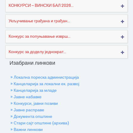
КОНКУРСИ – ВИНСКИ БАЛ 2026...
Укључивање грађана и грађан...
Конкурс за попуњавање изврш...
Конкурс за доделу једнократ...
Изабрани линкови
» Локална пореска администрација
» Канцеларија за локални ек. развој
» Канцеларија за младе
» Јавне набавке
» Конкурси, јавни позиви
» Јавне расправе
» Документа општине
» Стари сајт општине (архива)
» Важни линкови