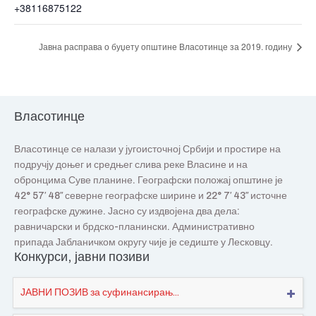
+38116875122
Јавна расправа о буџету општине Власотинце за 2019. годину
Власотинце
Власотинце се налази у југоисточној Србији и простире на
подручју доњег и средњег слива реке Власине и на
обронцима Суве планине. Географски положај општине је
42° 57′ 48″ северне географске ширине и 22° 7′ 43″ источне
географске дужине. Јасно су издвојена два дела:
равничарски и брдско-планински. Административно
припада Јабланичком округу чије је седиште у Лесковцу.
Конкурси, јавни позиви
ЈАВНИ ПОЗИВ за суфинансирањ...