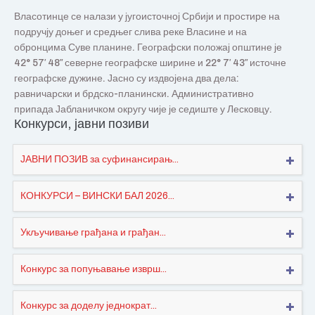
Власотинце се налази у југоисточној Србији и простире на
подручју доњег и средњег слива реке Власине и на
обронцима Суве планине. Географски положај општине је
42° 57′ 48″ северне географске ширине и 22° 7′ 43″ источне
географске дужине. Јасно су издвојена два дела:
равничарски и брдско-планински. Административно
припада Јабланичком округу чије је седиште у Лесковцу.
Конкурси, јавни позиви
ЈАВНИ ПОЗИВ за суфинансирањ...
КОНКУРСИ – ВИНСКИ БАЛ 2026...
Укључивање грађана и грађан...
Конкурс за попуњавање изврш...
Конкурс за доделу једнократ...