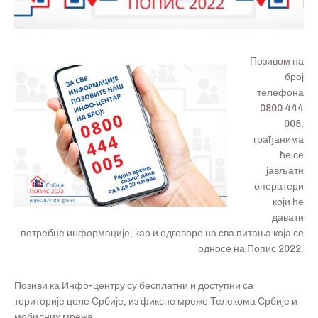
Позивом на
број
телефона
0800 444
005
,
грађанима
ће се
јављати
оператери
који ће
давати
потребне информације, као и одговоре на сва питања која се
односе на Попис 2022.
Позиви ка Инфо-центру су бесплатни и доступни са
територије целе Србије, из фиксне мреже Телекома Србије и
мобилних мрежа.