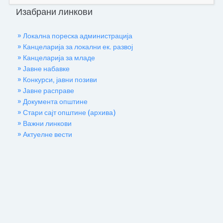
Изабрани линкови
» Локална пореска администрација
» Канцеларија за локални ек. развој
» Канцеларија за младе
» Јавне набавке
» Конкурси, јавни позиви
» Јавне расправе
» Документа општине
» Стари сајт општине (архива)
» Важни линкови
» Актуелне вести