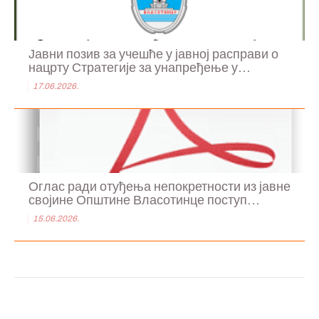
Јавни позив за учешће у јавној расправи о
нацрту Стратегије за унапређење у...
17.06.2026.
Оглас ради отуђења непокретности из јавне
својине Општине Власотинце поступ...
15.06.2026.