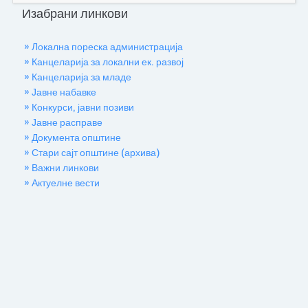
Изабрани линкови
» Локална пореска администрација
» Канцеларија за локални ек. развој
» Канцеларија за младе
» Јавне набавке
» Конкурси, јавни позиви
» Јавне расправе
» Документа општине
» Стари сајт општине (архива)
» Важни линкови
» Актуелне вести