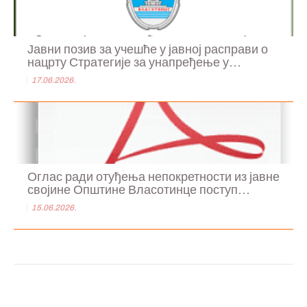
Јавни позив за учешће у јавној расправи о
нацрту Стратегије за унапређење у...
17.06.2026.
Оглас ради отуђења непокретности из јавне
својине Општине Власотинце поступ...
15.06.2026.