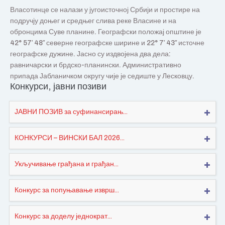
Власотинце се налази у југоисточној Србији и простире на
подручју доњег и средњег слива реке Власине и на
обронцима Суве планине. Географски положај општине је
42° 57′ 48″ северне географске ширине и 22° 7′ 43″ источне
географске дужине. Јасно су издвојена два дела:
равничарски и брдско-планински. Административно
припада Јабланичком округу чије је седиште у Лесковцу.
Конкурси, јавни позиви
ЈАВНИ ПОЗИВ за суфинансирањ...
КОНКУРСИ – ВИНСКИ БАЛ 2026...
Укључивање грађана и грађан...
Конкурс за попуњавање изврш...
Конкурс за доделу једнократ...