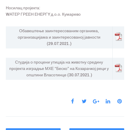
Носилац пројекта:
WАТЕР ГРЕЕН ЕНЕРГY д.о.о. Кумарево
Обавештење заинтересованим органима,
организацијама и заинтересованој јавности
(29.07.2021.)
Студија о процени утицаја на животну средину
пројекта изградње МХЕ “Беско” на Козарачкој реци у
општини Власотинце (30.07.2021.)