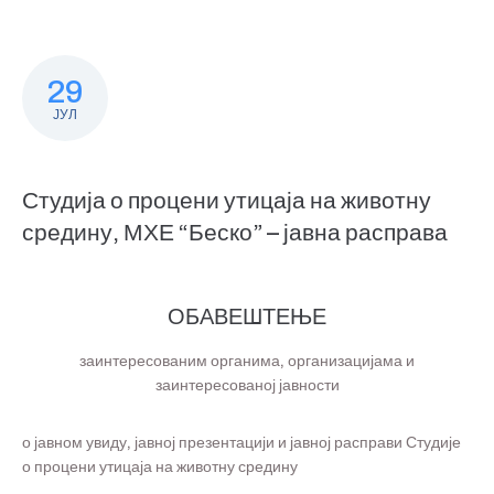
29
ЈУЛ
Студија о процени утицаја на животну
средину, МХЕ “Беско” – јавна расправа
ОБАВЕШТЕЊЕ
заинтересованим органима, организацијама и
заинтересованој јавности
о јавном увиду, јавној презентацији и јавној расправи Студије
о процени утицаја на животну средину