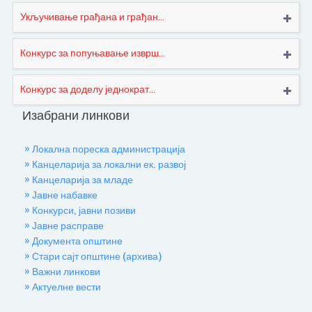
Укључивање грађана и грађан...
Конкурс за попуњавање изврш...
Конкурс за доделу једнократ...
Изабрани линкови
» Локална пореска администрација
» Канцеларија за локални ек. развој
» Канцеларија за младе
» Јавне набавке
» Конкурси, јавни позиви
» Јавне расправе
» Документа општине
» Стари сајт општине (архива)
» Важни линкови
» Актуелне вести