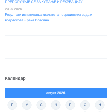
ПРЕПОРУЧУЈЕ СЕ ЗА КУПАЊЕ И РЕКРЕАЦИЈУ
23.07.2026.
Резултати испитивања квалитета површинских вода и
водотокова – река Власина
Календар
август 2026.
П
У
С
Ч
П
С
Н