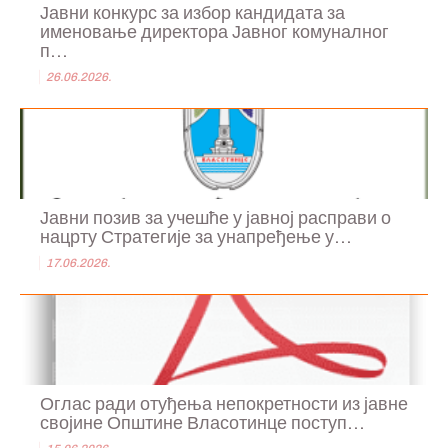
Јавни конкурс за избор кандидата за
именовање директора Јавног комуналног
п...
26.06.2026.
Јавни позив за учешће у јавној расправи о
нацрту Стратегије за унапређење у...
17.06.2026.
Оглас ради отуђења непокретности из јавне
својине Општине Власотинце поступ...