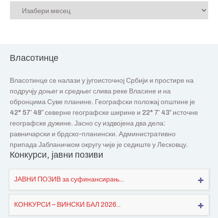
Власотинце
Власотинце се налази у југоисточној Србији и простире на
подручју доњег и средњег слива реке Власине и на
обронцима Суве планине. Географски положај општине је
42° 57′ 48″ северне географске ширине и 22° 7′ 43″ источне
географске дужине. Јасно су издвојена два дела:
равничарски и брдско-планински. Административно
припада Јабланичком округу чије је седиште у Лесковцу.
Конкурси, јавни позиви
ЈАВНИ ПОЗИВ за суфинансирањ...
КОНКУРСИ – ВИНСКИ БАЛ 2026...