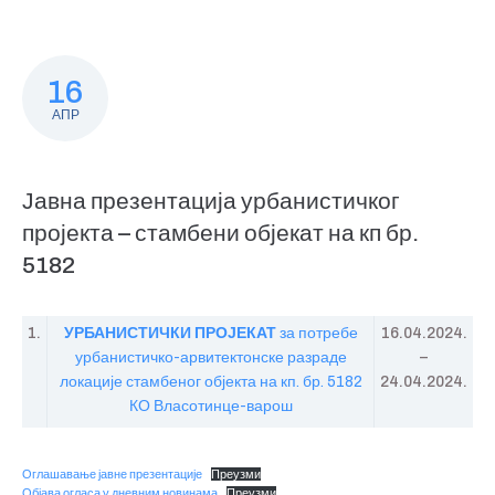
16
АПР
Јавна презентација урбанистичког
пројекта – стамбени објекат на кп бр.
5182
1.
УРБ
А
НИСТИЧКИ ПРОЈЕКАТ
за потребе
16.04.2024.
урбанистичко-арвитектонске разраде
–
локације стамбеног објекта на кп. бр. 5182
24.04.2024.
КО Власотинце-варош
Оглашавање јавне презентације
Преузми
Објава огласа у дневним новинама
Преузми