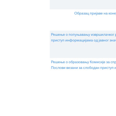
Образац пријаве на конк
Решење о попуњавању извршилачког р
приступ информацијама од јавног знач
Решење о образовању Комисије за спр
Послови везани за слободан приступ 