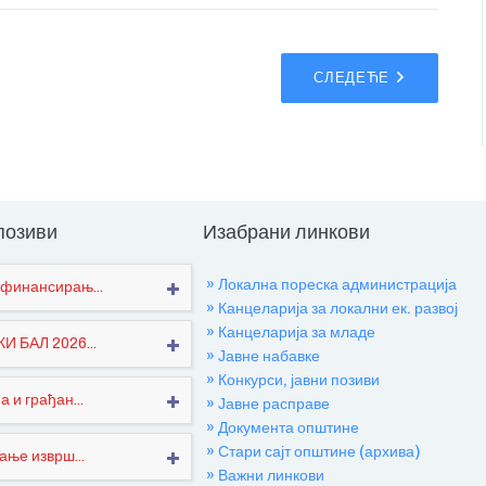
СЛЕДЕЋЕ
 позиви
Изабрани линкови
» Локална пореска администрација
финансирањ...
» Канцеларија за локални ек. развој
» Канцеларија за младе
 БАЛ 2026...
» Јавне набавке
» Конкурси, јавни позиви
 и грађан...
» Јавне расправе
» Документа општине
» Стари сајт општине (архива)
ање изврш...
» Важни линкови