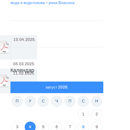
вода и водотокова – река Власина
10.04.2025.
05.03.2025.
Календар
11.02.2025.
август 2026.
П
У
С
Ч
П
С
Н
1
2
3
4
5
6
7
8
9