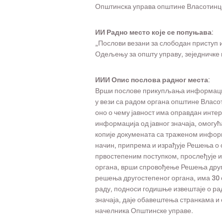
Општинска управа општине Власотинце,
ИИ Радно место које се попуњава:
„Послови везани за слободан приступ и
Одељењу за општу управу, зеједничке 
ИИИ Опис послова радног места
:
Врши послове прикупљања информација
у вези са радом органа општине Власо
оно о чему јавност има оправдан интер
информација од јавног значаја, омогу
копије докумената са траженом инфор
начин, припрема и израђује Решења о
првостепеним поступком, прослеђује и
органа, врши спровођење Решења друг
решења другостепеног органа, има 30
раду, подноси годишње извештаје о ра
значаја, даје обавештења странкама 
начелника Општинске управе.