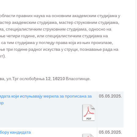
области правних наука на основним академским студијама у
стер академским студијама, мастер струковним студијама,
а, специјалистичким струковним студијама, односно на
ање четири године, или специјалистичким студијама на
 са тим студијама у погледу права која из њих произлазе,
е три године радног искуства у струци, познавање рада на
т).
а, ул.Трг ослобођења 12, 16210 Власотинце.
дата који испуњавају мерила за прописана за
05.05.2025.
ор
бору кандидата
05.05.2025.