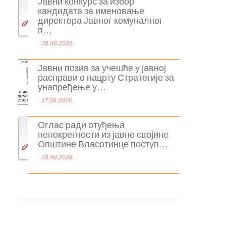
Јавни конкурс за избор
кандидата за именовање
директора Јавног комуналног
п...
26.06.2026.
Јавни позив за учешће у јавној
расправи о нацрту Стратегије за
унапређење у...
17.06.2026.
Оглас ради отуђења
непокретности из јавне својине
Општине Власотинце поступ...
15.06.2026.