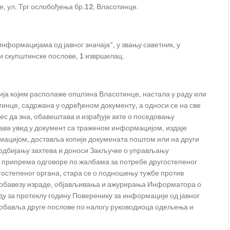
 ул. Трг ослобођења бр.12, Власотинце.
нформацијама од јавног значаја“, у звању саветник, у
и скупштинске послове, 1 извршилац.
 којим располаже општина Власотинце, настала у раду или
тинце, садржана у одређеном документу, а односи се на све
ес да зна, обавештава и израђује акте о поседовању
ћава увид у документ са траженом информацијом, издаје
мацијом, доставља копије докумената поштом или на други
 одбијању захтева и доноси Закључке о управљању
 припрема одговоре по жалбама за потребе другостепеног
остепеног органа, стара се о подношењу тужбе против
 обавезу израде, објављивања и ажурирања Информатора о
ду за протеклу годину Поверенику за информације од јавног
и обавља друге послове по налогу руководиоца одељења и