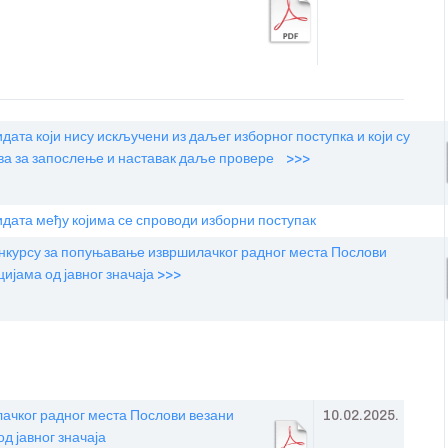
та који нису искључени из даљег изборног поступка и који су
ова за запослење и наставак даље провере >>>
дата међу којима се спроводи изборни поступак
курсу за попуњавање извршилачког радног места Послови
јама од јавног значаја >>>
ачког радног места Послови везани
10.02.2025.
д јавног значаја