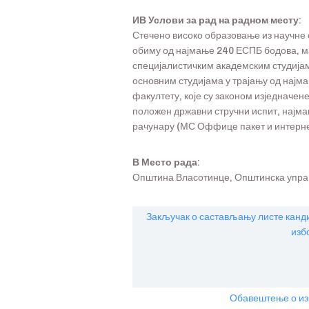
ИВ Услови за рад на радном месту
:
Стечено високо образовање из научне 
обиму од најмање 240 ЕСПБ бодова, ма
специјалистичким академским студијам
основним студијама у трајању од најм
факултету, које су законом изједначене
положен државни стручни испит, најмањ
рачунару (МС Оффице пакет и интерне
В Место рада:
Општина Власотинце, Општинска управ
Закључак о састављању листе канди
изб
Обавештење о из