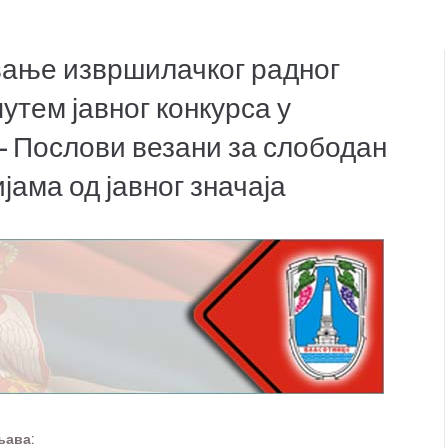
вање извршилачког радног
утем јавног конкурса у
– Послови везани за слободан
ама од јавног значаја
њава: