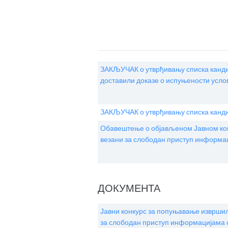
ЗАКЉУЧАК о утврђивању списка кандида
доставили доказе о испуњености усл
ЗАКЉУЧАК о утврђивању списка канди
Обавештење о објављеном Јавном кон
везани за слободан приступ информаци
ДОКУМЕНТА
Јавни конкурс за попуњавање извршил
за слободан приступ информацијама о