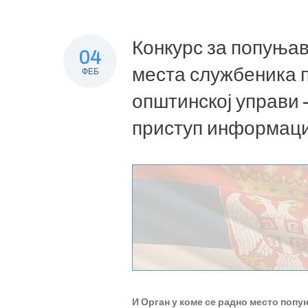
Конкурс за попуња
04
места службеника п
ФЕБ
општинској управи 
приступ информациј
И Орган у коме се радно место попу