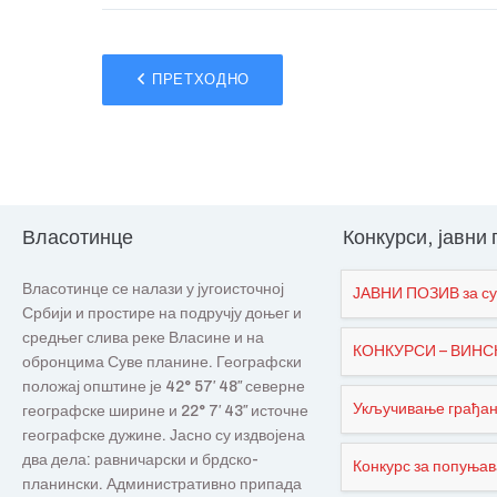
ПРЕТХОДНО
Власотинце
Конкурси, јавни
Власотинце се налази у југоисточној
ЈАВНИ ПОЗИВ за су
Србији и простире на подручју доњег и
средњег слива реке Власине и на
КОНКУРСИ – ВИНСКИ
обронцима Суве планине. Географски
положај општине је 42° 57′ 48″ северне
Укључивање грађана
географске ширине и 22° 7′ 43″ источне
географске дужине. Јасно су издвојена
два дела: равничарски и брдско-
Конкурс за попуњав
планински. Административно припада