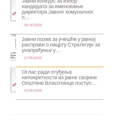
Јавни конкурс за избор
кандидата за именовање
директора Јавног комуналног
п...
26.06.2026.
Јавни позив за учешће у јавној
расправи о нацрту Стратегије за
унапређење у...
17.06.2026.
Оглас ради отуђења
непокретности из јавне својине
Општине Власотинце поступ...
15.06.2026.