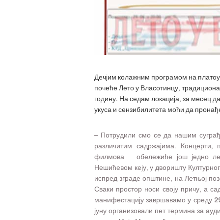
Дечјим колажним програмом на платоу 
почеће Лето у Власотинцу, традициона
годину. На седам локација, за месец д
укуса и сензибилитета моћи да пронађ
– Потрудили смо се да нашим суграђ
различитим садржајима. Концерти, п
филмова обележиће још једно лет
Нешићевом кеју, у дворишту Културног
испред зграде општине, на Летњој поз
Сваки простор носи своју причу, а с
манифестацију завршавамо у среду 29
јуну организовали пет термина за ауди