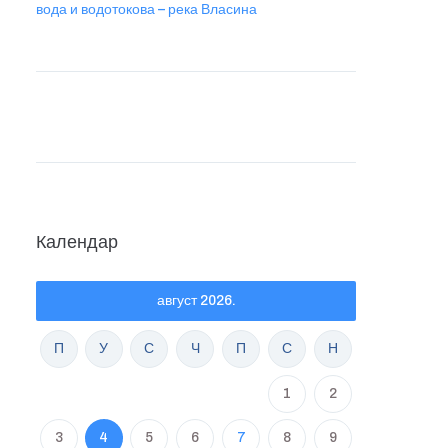
вода и водотокова – река Власина
Календар
август 2026.
П
У
С
Ч
П
С
Н
1
2
3
4
5
6
7
8
9