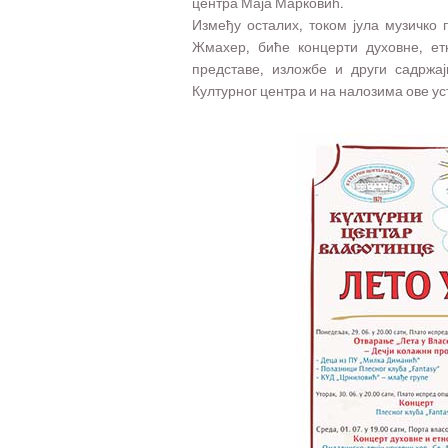
центра Маја Марковић.
Између осталих, током јула музичко
Жмахер, биће концерти духовне, ет
представе, изложбе и други садржа
Културног центра и на налозима ове 