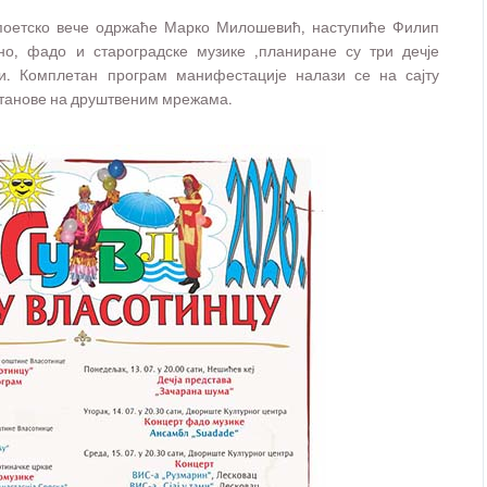
 поетско вече одржаће Марко Милошевић, наступиће Филип
но, фадо и староградске музике ,планиране су три дечје
ји. Комплетан програм манифестације налази се на сајту
установе на друштвеним мрежама.