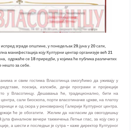
испред зграде општине, у понедељак 29.јуна у 20 сати,
лна манифестација коју Културни центар организује већ 21
ана, одржаће се 18 приредби, у којима ће публика различитих
е нешто за себе.
анима и свим гостима Власотинца омогућимо да уживају у
редставе, поезија, изложбе, дечји програми и пројекције
о у Власотинцу. Дешавања ће, традиционално, бити на
 центра, сали биоскопа, порти власотиначке цркве, на платоу
орници и од скора у реновираној Галерији Културног центра.
адржаји ће је обогатити. Желим да нагласим да овогодишњу
.јула финалном вечери такмичења Летњи глас, за коју смо у
ције, а шести и последњи је сутра – каже директор Културног