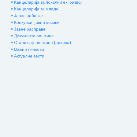
» Канцеларија за локални ек. развој
» Канцеларија за младе
» Јавне набавке
» Конкурси, јавни позиви
» Јавне расправе
» Документа општине
» Стари сајт општине (архива)
» Важни линкови
» Актуелне вести