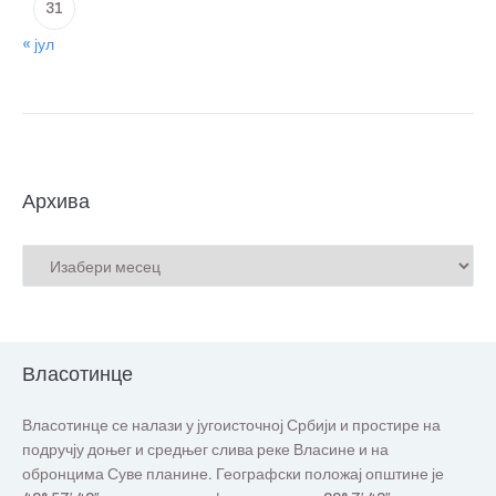
31
« јул
Архива
Власотинце
Власотинце се налази у југоисточној Србији и простире на
подручју доњег и средњег слива реке Власине и на
обронцима Суве планине. Географски положај општине је