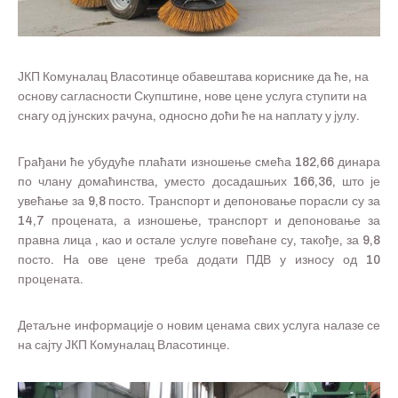
ЈКП Комуналац Власотинце обавештава кориснике да ће, на
основу сагласности Скупштине, нове цене услуга ступити на
снагу од јунских рачуна, односно доћи ће на наплату у јулу.
Грађани ће убудуће плаћати изношење смећа 182,66 динара
по члану домаћинства, уместо досадашњих 166,36, што је
увећање за 9,8 посто. Транспорт и депоновање порасли су за
14,7 процената, а изношење, транспорт и депоновање за
правна лица , као и остале услуге повећане су, такође, за 9,8
посто. На ове цене треба додати ПДВ у износу од 10
процената.
Детаљне информације о новим ценама свих услуга налазе се
на сајту ЈКП Комуналац Власотинце.