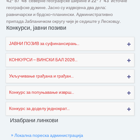
42° 57′ 48″ северне географске ширине и 22° 7′ 43″ источне
географске дужине. Јасно су издвојена два дела:
равничарски и брдско-планински. Административно
припада Јабланичком округу чије је седиште у Лесковцу.
Конкурси, јавни позиви
ЈАВНИ ПОЗИВ за суфинансирањ...
КОНКУРСИ – ВИНСКИ БАЛ 2026...
Укључивање грађана и грађан...
Конкурс за попуњавање изврш...
Конкурс за доделу једнократ...
Изабрани линкови
» Локална пореска администрација